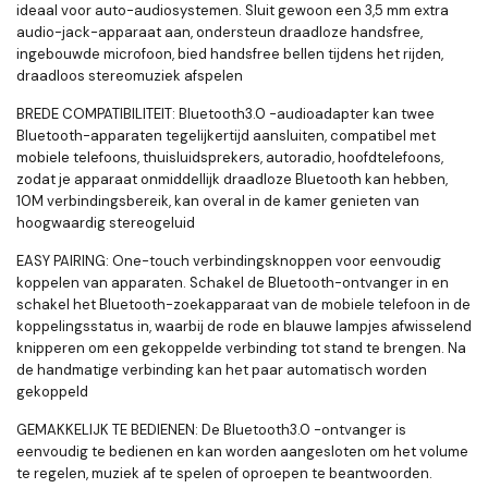
ideaal voor auto-audiosystemen. Sluit gewoon een 3,5 mm extra
audio-jack-apparaat aan, ondersteun draadloze handsfree,
ingebouwde microfoon, bied handsfree bellen tijdens het rijden,
draadloos stereomuziek afspelen
BREDE COMPATIBILITEIT
:
Bluetooth3.0 -audioadapter kan twee
Bluetooth-apparaten tegelijkertijd aansluiten, compatibel met
mobiele telefoons, thuisluidsprekers, autoradio, hoofdtelefoons,
zodat je apparaat onmiddellijk draadloze Bluetooth kan hebben,
10M verbindingsbereik, kan overal in de kamer genieten van
hoogwaardig stereogeluid
EASY PAIRING
:
One-touch verbindingsknoppen voor eenvoudig
koppelen van apparaten. Schakel de Bluetooth-ontvanger in en
schakel het Bluetooth-zoekapparaat van de mobiele telefoon in de
koppelingsstatus in, waarbij de rode en blauwe lampjes afwisselend
knipperen om een ​​gekoppelde verbinding tot stand te brengen. Na
de handmatige verbinding kan het paar automatisch worden
gekoppeld
GEMAKKELIJK TE BEDIENEN
:
De Bluetooth3.0 -ontvanger is
eenvoudig te bedienen en kan worden aangesloten om het volume
te regelen, muziek af te spelen of oproepen te beantwoorden.