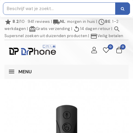
star
local_shipping
schedule
8.2
/10 · 941 reviews
|
NL
: morgen in huis
|
BE
: 1–2
redeem
replay
search
werkdagen
|
Gratis verzending
|
14 dagen retour
|
credit_card
Supersnel zoeken uit duizenden producten
|
Veilig betalen
0
0
MENU
NIET OP VOORRAAD