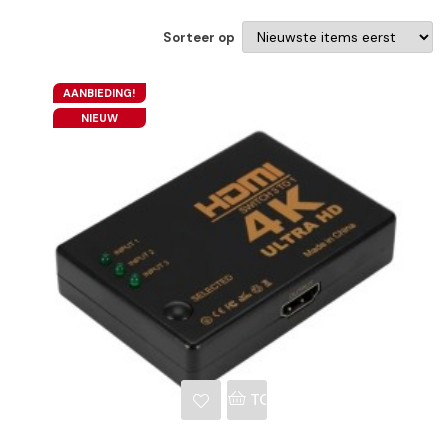
Sorteer op
AANBIEDING!
NIEUW
NKELWAGEN
TOEVOEGEN AAN WINKE