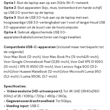
Optie 1
: Sluit de laptop aan op een 5GHz Wi-Fi-netwerk.
Optie 2:
Sluit apparaten (bijv., muis, toetsenbord en harde schijf)
op USB 2.0-poorten op de laptop.
Optie 3
: Sluit de USB 3.0-hub aan op de laptop met een
hoogwaardige USB 3.0-verlengkabel van 1 voet of langer.Houd USB
3.0-apparaten uit de buurt van de hostcomputer.
Optie 4:
Gebruik afgeschermde USB 3.0-
apparaten/kabels/connectoren van hoge kwaliteit.
Compatibele USB-C-apparaten
(inclusief maar niet beperkt tot
de volgende)
Voor Mac Book (12-inch), Voor Mac Book Pro (13-inch&15-inch),
Voor Google Chromebook Pixel (12,85-inch), Voor Dell XPS 13 9350
(13-inch) / XPS 15 9550 (15-inch), Voor Lenovo Yoga 900 (13.3-
inch),Voor Huawei MateBook (12-inch),Voor Microsoft Lumia 950
(5,2-inch) / Lumia 950XL (5,7-inch).
Specificaties:
- Videoresolutie (HD-uitvoerpoort):
Tot 4K UHD (3840x2160
30Hz) of 2K / 1080p / 720p / 480p / 360p,
- Gegevensoverdrachtsnelheid:
Tot 5Gbps,
- Voeding input
: USB C