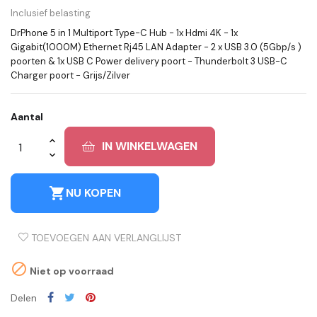
Inclusief belasting
DrPhone 5 in 1 Multiport Type-C Hub - 1x Hdmi 4K - 1x
Gigabit(1000M) Ethernet Rj45 LAN Adapter - 2 x USB 3.0 (5Gbp/s )
poorten & 1x USB C Power delivery poort - Thunderbolt 3 USB-C
Charger poort - Grijs/Zilver
Aantal
IN WINKELWAGEN
shopping_cart
NU KOPEN
TOEVOEGEN AAN VERLANGLIJST

Niet op voorraad
Delen