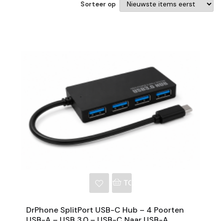
Sorteer op
NKELWAGEN
TOEVOEGEN AAN WINKE
DrPhone SplitPort USB-C Hub – 4 Poorten
USB-A – USB 3.0 – USB-C Naar USB-A