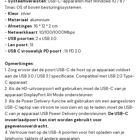
- Systeemvereisten:
USB-C-apparaten met Windows 10 / 8 /
7,mac OS of boven besturingssystemen.
-
Kleur
: zilver
-
Materiaal
: aluminium
-
Afmetingen
: 16 * 12 * 2 cm
-
Netwerkkaart
: 10/100/1000Mbps
-
USB poorten:
2 x USB 3.0
-
Lan poort
: 1X
-
USB C vrouwelijk PD poort :
1X PD 2.0
Opmerkingen:
1. Zorg ervoor dat de poort USB-C de host op je apparaat voldoet
aan de USB 3.0 / USB 3.1 specificatie. Compatibel met USB 2.0 Type-
C apparaat.
2. Als de HD-uitvoerpoort wilt gebruiken, moet de USB-C van je
apparaat DisplayPort Alt Mode ondersteunen.
3. Als de Power Delivery-functie wilt gebruiken om een aangesloten
USB-C laptop van stroom te voorzien en op te laden, moet de USB-
C van je apparaat USB Power Delivery ondersteunen.
De USB-C
invoerlaadpoort kan niet worden gebruikt voor
gegevensoverdracht.
4. Vertrouw niet op de USB-A poorten voor het opladen van je
telefoons, tablets of andere apparaten.