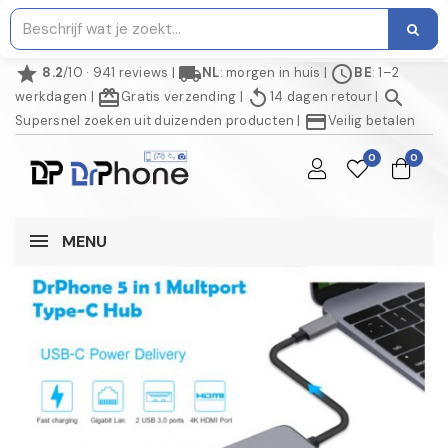
star
local_shipping
schedule
8.2
/10 · 941 reviews
|
NL
: morgen in huis
|
BE
: 1–2
redeem
replay
search
werkdagen
|
Gratis verzending
|
14 dagen retour
|
credit_card
Supersnel zoeken uit duizenden producten
|
Veilig betalen
0
0
MENU
NIET OP VOORRAAD