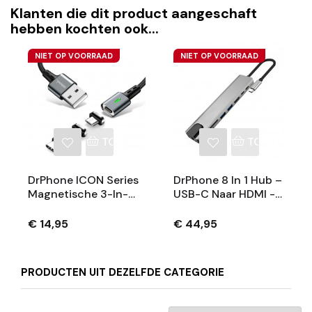
Klanten die dit product aangeschaft
hebben kochten ook...
NIET OP VOORRAAD
NIET OP VOORRAAD
TOEVOEGEN AAN WINKELWAGEN
TOEVOEGEN
DrPhone ICON Series
DrPhone 8 In 1 Hub –
Magnetische 3-In-1
USB-C Naar HDMI -
Oplaadkabel Met
87W PD Lader -
Qualcomm 3.0 -
USB-C - RJ45
€ 14,95
€ 44,95
Micro USB,
Gigabit - SD - 2x
Compatibel Met
USB 3.0 Female –
Lightning Apple
Docking - Space
PRODUCTEN UIT DEZELFDE CATEGORIE
IPhone
Gray