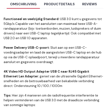
OMSCHRIJVING
PRODUCTDETAILS
REVIEWS
Functioneel en veelzijdig.Standard:
USB 3.0 kunt u gegevens tot
5Gbp/s.Capable van het aansluiten van maximaal twee USB-A-
randapparatuur (bijv. toetsenborden, muizen, luidsprekers of duim
drivers) naar een USB-C laptop tegelijkertijd. Ook compatibel met
USB 2.0 en USB 1.0 apparaten.
Power Delivery USB-C-poort:
Sluit aan op een USB-C-
voedingsadapter en laad de aangesloten USB-C laptop en de hub
op via de USB-C oplaadpoort, terwijl u meerdere randapparatuur
aansluit en gegevens overdraagt.
4K Video HD Output Adapter USB C naar RJ45 Gigabit
Ethernet Lan Adapter:
geniet van de ultrasnelle Gigabit Ethernet-
snelheden en de betrouwbaarheid van bekabelde verbinding
direct. Ondersteuning 10 / 100 / 1000m
Tips
: Hier zijn 4 manieren om de radiofrequentie interferentie te
helpen verminderen van de USB 3.0 met de draadloze verbinding
van sommige laptops: