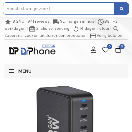
star
local_shipping
schedule
8.2
/10 · 941 reviews
|
NL
: morgen in huis
|
BE
: 1–2
redeem
replay
search
werkdagen
|
Gratis verzending
|
14 dagen retour
|
credit_card
Supersnel zoeken uit duizenden producten
|
Veilig betalen
0
0
MENU
AANBIEDING!
NIET OP VOORRAAD