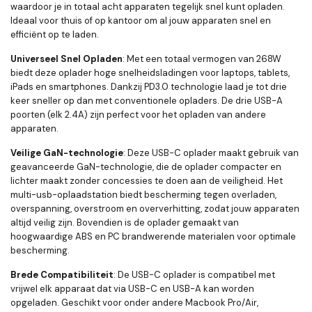
waardoor je in totaal acht apparaten tegelijk snel kunt opladen.
Ideaal voor thuis of op kantoor om al jouw apparaten snel en
efficiënt op te laden.
Universeel Snel Opladen
: Met een totaal vermogen van 268W
biedt deze oplader hoge snelheidsladingen voor laptops, tablets,
iPads en smartphones. Dankzij PD3.0 technologie laad je tot drie
keer sneller op dan met conventionele opladers. De drie USB-A
poorten (elk 2.4A) zijn perfect voor het opladen van andere
apparaten.
Veilige GaN-technologie
: Deze USB-C oplader maakt gebruik van
geavanceerde GaN-technologie, die de oplader compacter en
lichter maakt zonder concessies te doen aan de veiligheid. Het
multi-usb-oplaadstation biedt bescherming tegen overladen,
overspanning, overstroom en oververhitting, zodat jouw apparaten
altijd veilig zijn. Bovendien is de oplader gemaakt van
hoogwaardige ABS en PC brandwerende materialen voor optimale
bescherming.
Brede Compatibiliteit
: De USB-C oplader is compatibel met
vrijwel elk apparaat dat via USB-C en USB-A kan worden
opgeladen. Geschikt voor onder andere Macbook Pro/Air,