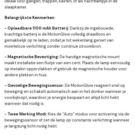
ideaal voor gangen, trappen, kasten, of als nachtlampje in de
slaapkamer.
Belangrijkste Kenmerken:
- Oplaadbare 1100 mAh Batterij:
Dankzij de ingebouwde,
krachtige batterij is de MotionGlow volledig draadloos en
gemakkelijk op te laden, zodat je tot wekenlang geniet van
moeiteloze verlichting zonder continue stroombron.
- Magnetische Bevestiging:
De handige magnetische mount
maakt installatie een fluitje van een cent. Plaats de lamp eenvoudig
op metalen oppervlakken of gebruik de magnetische houder voor
andere plekken in huis.
- Gevoelige Bewegingssensor:
De MotionGlow reageert snel op
beweging en schakelt automatisch aan in het donker wanneer je
voorbijloopt, waardoor je energie bespaart en altijd licht hebt
wanneer dat nodig is.
- Twee Werking Modi:
Kies de “Auto” modus voor activering via de
bewegingssensor of zet de lamp op constante verlichting wanneer
je langdurig licht nodig hebt.