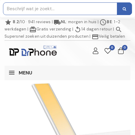
star
local_shipping
schedule
8.2
/10 · 941 reviews
|
NL
: morgen in huis
|
BE
: 1–2
redeem
replay
search
werkdagen
|
Gratis verzending
|
14 dagen retour
|
credit_card
Supersnel zoeken uit duizenden producten
|
Veilig betalen
0
0
MENU
NIET OP VOORRAAD