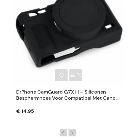
NKELWAGEN
TOEVOEGEN AAN WINKE
DrPhone CamGuard G7X III – Siliconen
Beschermhoes Voor Compatibel Met Canon
PowerShot G7 X Mark III – Extra Grip – Zwart
€ 14,95