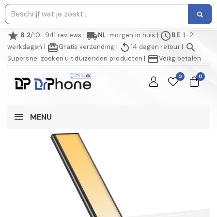
star
local_shipping
schedule
8.2
/10 · 941 reviews
|
NL
: morgen in huis
|
BE
: 1–2
redeem
replay
search
werkdagen
|
Gratis verzending
|
14 dagen retour
|
credit_card
Supersnel zoeken uit duizenden producten
|
Veilig betalen
0
0
MENU
NIET OP VOORRAAD