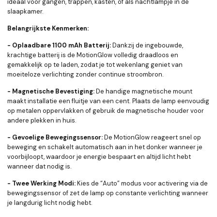
ideaal voor gangen, trappen, kasten, of als nachtlampje in de
slaapkamer.
Belangrijkste Kenmerken:
- Oplaadbare 1100 mAh Batterij:
Dankzij de ingebouwde,
krachtige batterij is de MotionGlow volledig draadloos en
gemakkelijk op te laden, zodat je tot wekenlang geniet van
moeiteloze verlichting zonder continue stroombron.
- Magnetische Bevestiging:
De handige magnetische mount
maakt installatie een fluitje van een cent. Plaats de lamp eenvoudig
op metalen oppervlakken of gebruik de magnetische houder voor
andere plekken in huis.
- Gevoelige Bewegingssensor:
De MotionGlow reageert snel op
beweging en schakelt automatisch aan in het donker wanneer je
voorbijloopt, waardoor je energie bespaart en altijd licht hebt
wanneer dat nodig is.
- Twee Werking Modi:
Kies de “Auto” modus voor activering via de
bewegingssensor of zet de lamp op constante verlichting wanneer
je langdurig licht nodig hebt.