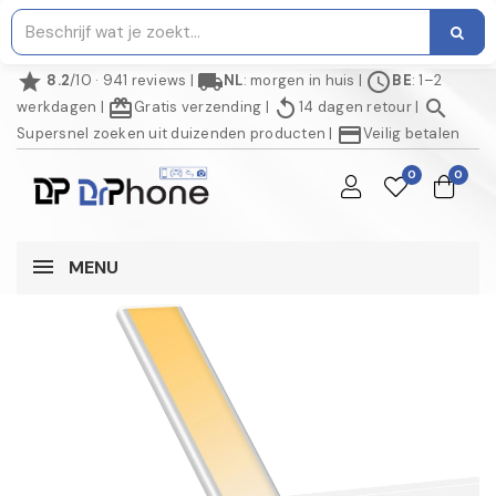
star
local_shipping
schedule
8.2
/10 · 941 reviews
|
NL
: morgen in huis
|
BE
: 1–2
redeem
replay
search
werkdagen
|
Gratis verzending
|
14 dagen retour
|
credit_card
Supersnel zoeken uit duizenden producten
|
Veilig betalen
0
0
MENU
NIET OP VOORRAAD