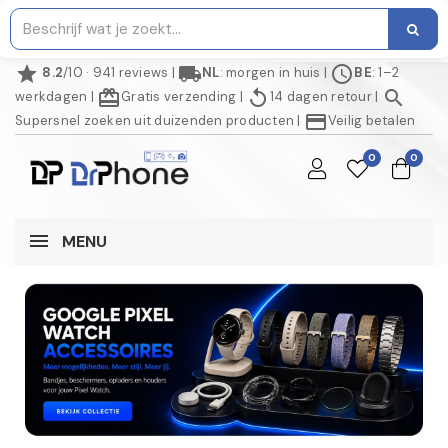
star
local_shipping
schedule
8.2
/10 · 941 reviews
|
NL
: morgen in huis
|
BE
: 1–2
redeem
replay
search
werkdagen
|
Gratis verzending
|
14 dagen retour
|
credit_card
Supersnel zoeken uit duizenden producten
|
Veilig betalen
0
0
MENU