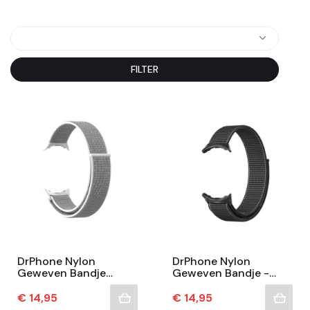
FILTER
DrPhone Nylon
DrPhone Nylon
Geweven Bandje
Geweven Bandje -
Compatibel Met
Compatibel Met
Google Pixel Watch
Google Pixel Watch
Prijs
Prijs
€ 14,95
€ 14,95
1/2/3/4 41mm -
1/2/3/4 41mm - Zwart