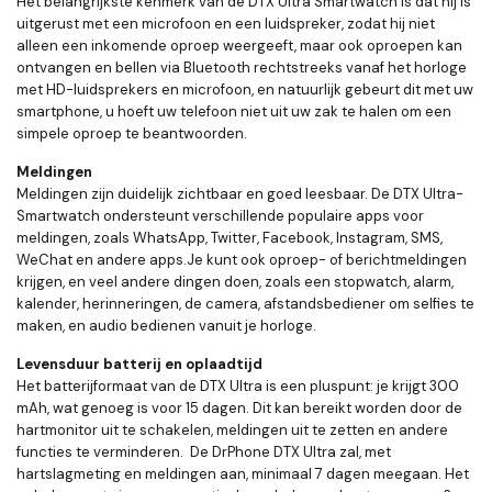
Het belangrijkste kenmerk van de DTX Ultra Smartwatch is dat hij is
uitgerust met een microfoon en een luidspreker, zodat hij niet
alleen een inkomende oproep weergeeft, maar ook oproepen kan
ontvangen en bellen via Bluetooth rechtstreeks vanaf het horloge
met HD-luidsprekers en microfoon, en natuurlijk gebeurt dit met uw
smartphone, u hoeft uw telefoon niet uit uw zak te halen om een ​​
simpele oproep te beantwoorden.
Meldingen
Meldingen zijn duidelijk zichtbaar en goed leesbaar. De DTX Ultra-
Smartwatch ondersteunt verschillende populaire apps voor
meldingen, zoals WhatsApp, Twitter, Facebook, Instagram, SMS,
WeChat en andere apps.Je kunt ook oproep- of berichtmeldingen
krijgen, en veel andere dingen doen, zoals een stopwatch, alarm,
kalender, herinneringen, de camera, afstandsbediener om selfies te
maken, en audio bedienen vanuit je horloge.
Levensduur batterij en oplaadtijd
Het batterijformaat van de DTX Ultra is een pluspunt: je krijgt 300
mAh, wat genoeg is voor 15 dagen. Dit kan bereikt worden door de
hartmonitor uit te schakelen, meldingen uit te zetten en andere
functies te verminderen. De DrPhone DTX Ultra zal, met
hartslagmeting en meldingen aan, minimaal 7 dagen meegaan. Het