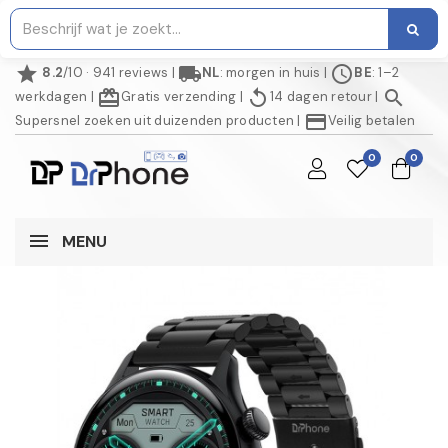
star
local_shipping
schedule
8.2
/10 · 941 reviews
|
NL
: morgen in huis
|
BE
: 1–2
redeem
replay
search
werkdagen
|
Gratis verzending
|
14 dagen retour
|
credit_card
Supersnel zoeken uit duizenden producten
|
Veilig betalen
0
0
MENU
AANBIEDING!