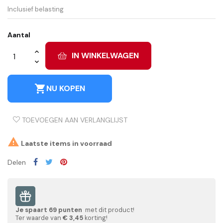
Inclusief belasting
Aantal
IN WINKELWAGEN
shopping_cart
NU KOPEN
TOEVOEGEN AAN VERLANGLIJST

Laatste items in voorraad
Delen
Je spaart
69
punten
met dit product!
Ter waarde van
€ 3,45
korting!