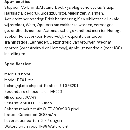
App-functies
Stappen, Verbrand, Afstand, Doel, Fysiologische cyclus, Slaap,
Hartslag, Bloeddruk, Bloedzuurstof, Meldingen, Alarmen,
Activiteitsherinnering, Drink herinnering, Kies bibliotheek, Lokale
wijzerplaat, Weer, Opstaan ​​om wakker te worden, Verhoogde
gezondheidsmonitor, Automatische gezondheid monitor, Horloge
zoeken, Polsvoorkeur, Heour-stijl, Frequente contacten,
Trainingsdoel, Eenheden, Gezondheid van vrouwen, Wechat-
sporten (voor Android en Hammoy), Apple-gezondheid (voor iOS),
Instellingen
Specificaties:
Merk: DrPhone
Model: DTX Ultra
Belangrijkste chipset: Realtek RTL8762DT
Secundaire chipset: JieLi HN333
HR sencor: SC7R31
Scherm: AMOLED 1.36 inch
Scherm resolutie: AMOLED 390x390 pixel.
Batterij Capaciteit: 300 mAh
Levensduur batterij: 3 ~ 7 dagen
Waterdicht niveau: IP68 Waterdicht