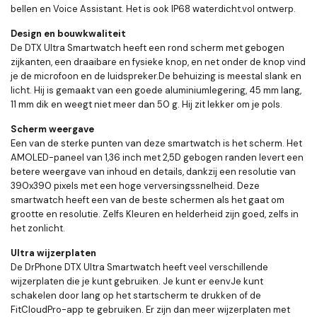
bellen en Voice Assistant. Het is ook IP68 waterdicht.vol ontwerp.
Design en bouwkwaliteit
De DTX Ultra Smartwatch heeft een rond scherm met gebogen
zijkanten, een draaibare en fysieke knop, en net onder de knop vind
je de microfoon en de luidspreker.De behuizing is meestal slank en
licht. Hij is gemaakt van een goede aluminiumlegering, 45 mm lang,
11 mm dik en weegt niet meer dan 50 g. Hij zit lekker om je pols.
Scherm weergave
Een van de sterke punten van deze smartwatch is het scherm. Het
AMOLED-paneel van 1,36 inch met 2,5D gebogen randen levert een
betere weergave van inhoud en details, dankzij een resolutie van
390x390 pixels met een hoge verversingssnelheid. Deze
smartwatch heeft een van de beste schermen als het gaat om
grootte en resolutie. Zelfs Kleuren en helderheid zijn goed, zelfs in
het zonlicht.
Ultra wijzerplaten
De DrPhone DTX Ultra Smartwatch heeft veel verschillende
wijzerplaten die je kunt gebruiken. Je kunt er eenvJe kunt
schakelen door lang op het startscherm te drukken of de
FitCloudPro-app te gebruiken. Er zijn dan meer wijzerplaten met