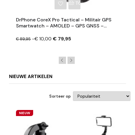
NKELWAGEN
TOEVOEGEN AAN WINKE
DrPhone CoreX Pro Tactical – Militair GPS
Smartwatch – AMOLED – GPS GNSS –
10ATM Waterdicht – Bluetooth Bellen –
Horloge Heren
-€ 10,00
€ 79,95
€ 89,95
NIEUWE ARTIKELEN
Sorteer op
NIEUW