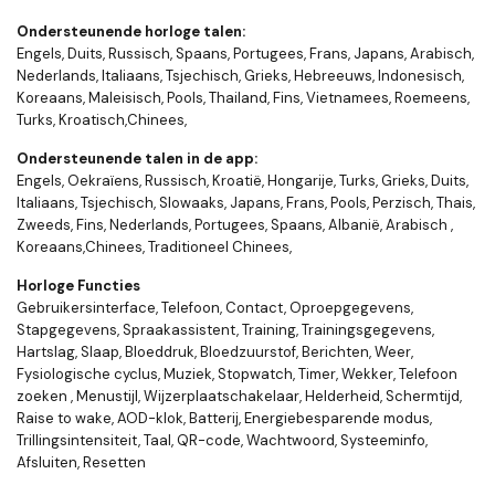
Ondersteunende horloge talen:
Engels, Duits, Russisch, Spaans, Portugees, Frans, Japans, Arabisch,
Nederlands, Italiaans, Tsjechisch, Grieks, Hebreeuws, Indonesisch,
Koreaans, Maleisisch, Pools, Thailand, Fins, Vietnamees, Roemeens,
Turks, Kroatisch,Chinees,
Ondersteunende talen in de app:
Engels, Oekraïens, Russisch, Kroatië, Hongarije, Turks, Grieks, Duits,
Italiaans, Tsjechisch, Slowaaks, Japans, Frans, Pools, Perzisch, Thais,
Zweeds, Fins, Nederlands, Portugees, Spaans, Albanië, Arabisch ,
Koreaans,Chinees, Traditioneel Chinees,
Horloge Functies
Gebruikersinterface, Telefoon, Contact, Oproepgegevens,
Stapgegevens, Spraakassistent, Training, Trainingsgegevens,
Hartslag, Slaap, Bloeddruk, Bloedzuurstof, Berichten, Weer,
Fysiologische cyclus, Muziek, Stopwatch, Timer, Wekker, Telefoon
zoeken , Menustijl, Wijzerplaatschakelaar, Helderheid, Schermtijd,
Raise to wake, AOD-klok, Batterij, Energiebesparende modus,
Trillingsintensiteit, Taal, QR-code, Wachtwoord, Systeeminfo,
Afsluiten, Resetten