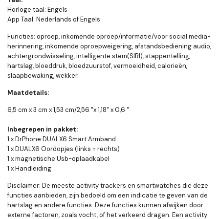
Horloge taal: Engels
App Taal: Nederlands of Engels
Functies: oproep, inkomende oproep/informatie/voor social media-
herinnering, inkomende oproepweigering, afstandsbediening audio,
achtergrondwisseling, intelligente stem(SIRI), stappentelling,
hartslag, bloeddruk, bloedzuurstof, vermoeidheid, calorieën,
slaapbewaking, wekker.
Maatdetails:
6,5 cm x 3 cm x 1,53 cm/2,56 "x 1,18" x 0,6 "
Inbegrepen in pakket:
1 x DrPhone DUALX6 Smart Armband
1 x DUALX6 Oordopjes (links + rechts)
1 x magnetische Usb-oplaadkabel
1 x Handleiding
Disclaimer: De meeste activity trackers en smartwatches die deze
functies aanbieden, zijn bedoeld om een indicatie te geven van de
hartslag en andere functies. Deze functies kunnen afwijken door
externe factoren, zoals vocht, of het verkeerd dragen. Een activity