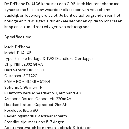
De DrPhone DUALX6 komt met een 0.96-inch kleurenscherm met
dynamische UI display waardoor elke icoon van het scherm
duidelijk en levendig eruit ziet. Je kunt de achtergronden van het
horloge en tijd wijzigen. Druk enkele seconden op de touchscreen
knop en je kunt direct wijzigen van achtergrond.
Specificaties:
Merk: DrPhone
Model: DUALX6
Type: Slimme horloge & TWS Draadloze Oordopjes
Chip: NRF52832 QFAA
Hart Sensor: HRS3300
G-sensor: SC7A20
RAM + ROM: 64KB + 512KB
Scherm: 0.96 inch TFT
Bluetooth Versie: headset 5.0, armband 4.2
Armband Batterij Capaciteit: 220mAh
Headset Batterij Capaciteit: 25mAh
Resolutie: 160 x 80
Bedieningsmodus: Aanraakscherm
Standby-tijd: meer dan 5-7 dagen
Accu smartwatch bij normaal gebruik: 3-5 dagen