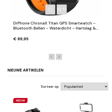
NKELWAGEN
TOEVOEGEN AAN WINKE
DrPhone ChronaX Titan GPS Smartwatch –
Bluetooth Bellen – Waterdicht – Hartslag &
Bloeddruk – 1.46' HD – Heren Dames - Zwart
€ 89,95
NIEUWE ARTIKELEN
Sorteer op
NIEUW