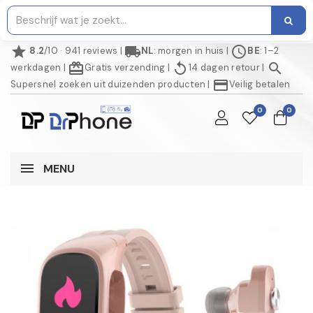
star
local_shipping
schedule
8.2
/10 · 941 reviews
|
NL
: morgen in huis
|
BE
: 1–2
redeem
replay
search
werkdagen
|
Gratis verzending
|
14 dagen retour
|
credit_card
Supersnel zoeken uit duizenden producten
|
Veilig betalen
0
0
MENU
NIET OP VOORRAAD