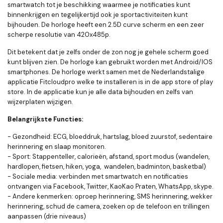
smartwatch tot je beschikking waarmee je notificaties kunt
binnenkrijgen en tegelijkertijd ook je sportactiviteiten kunt
bijhouden. De horloge heeft een 2.5D curve scherm en een zeer
scherpe resolutie van 420x485p.
Dit betekent dat je zelfs onder de zon nog je gehele scherm goed
kunt blijven zien. De horloge kan gebruikt worden met Android/IOS
smartphones. De horloge werkt samen met de Nederlandstalige
applicatie Fitcloudpro welke te installeren is in de app store of play
store. In de applicatie kun je alle data bijhouden en zelfs van
wijzerplaten wijzigen.
Belangrijkste Functies:
- Gezondheid: ECG, bloeddruk, hartslag, bloed zuurstof, sedentaire
herinnering en slaap monitoren.
- Sport: Stappenteller, calorieën, afstand, sport modus (wandelen,
hardlopen, fietsen, hiken, yoga, wandelen, badminton, basketbal)
- Sociale media: verbinden met smartwatch en notificaties
ontvangen via Facebook, Twitter, KaoKao Praten, WhatsApp, skype.
- Andere kenmerken: oproep herinnering, SMS herinnering, wekker
herinnering, schud de camera, zoeken op de telefoon en trillingen
aanpassen (drie niveaus)