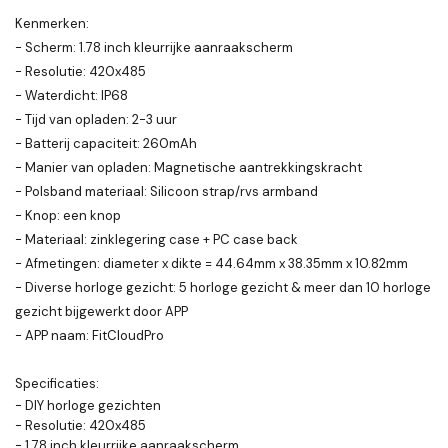
Kenmerken:
- Scherm: 1.78 inch kleurrijke aanraakscherm
- Resolutie: 420x485
- Waterdicht: IP68
- Tijd van opladen: 2-3 uur
- Batterij capaciteit: 260mAh
- Manier van opladen: Magnetische aantrekkingskracht
- Polsband materiaal: Silicoon strap/rvs armband
- Knop: een knop
- Materiaal: zinklegering case + PC case back
- Afmetingen: diameter x dikte = 44.64mm x 38.35mm x 10.82mm
- Diverse horloge gezicht: 5 horloge gezicht & meer dan 10 horloge
gezicht bijgewerkt door APP
- APP naam: FitCloudPro
Specificaties:
- DIY horloge gezichten
- Resolutie: 420x485
- 1.78 inch kleurrijke aanraakscherm