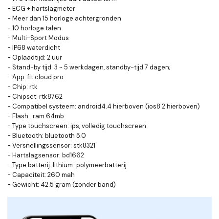
- ECG + hartslagmeter
- Meer dan 15 horloge achtergronden
- 10 horloge talen
- Multi-Sport Modus
- IP68 waterdicht
- Oplaadtijd: 2 uur
- Stand-by tijd: 3 ~ 5 werkdagen, standby-tijd 7 dagen;
- App: fit cloud pro
- Chip: rtk
- Chipset: rtk8762
- Compatibel systeem: android4.4 hierboven (ios8.2 hierboven)
- Flash: ram 64mb
- Type touchscreen: ips, volledig touchscreen
- Bluetooth: bluetooth 5.0
- Versnellingssensor: stk8321
- Hartslagsensor: bd1662
- Type batterij: lithium-polymeerbatterij
- Capaciteit: 260 mah
- Gewicht: 42.5 gram (zonder band)