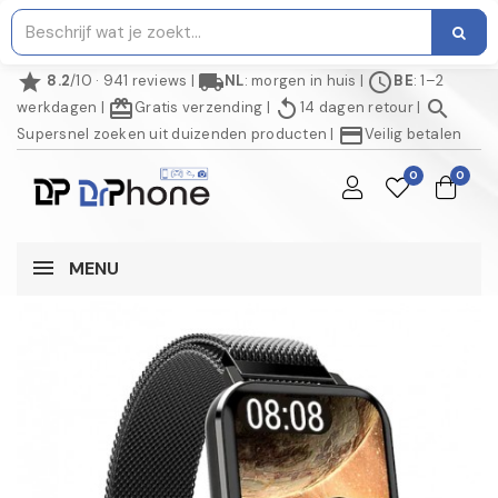
star
local_shipping
schedule
8.2
/10 · 941 reviews
|
NL
: morgen in huis
|
BE
: 1–2
redeem
replay
search
werkdagen
|
Gratis verzending
|
14 dagen retour
|
credit_card
Supersnel zoeken uit duizenden producten
|
Veilig betalen
0
0
MENU
NIET OP VOORRAAD