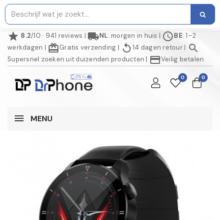
star
local_shipping
schedule
8.2
/10 · 941 reviews
|
NL
: morgen in huis
|
BE
: 1–2
redeem
replay
search
werkdagen
|
Gratis verzending
|
14 dagen retour
|
credit_card
Supersnel zoeken uit duizenden producten
|
Veilig betalen
0
0
MENU
NIET OP VOORRAAD