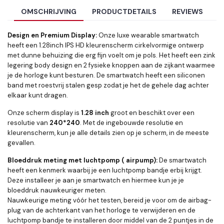
OMSCHRIJVING
PRODUCTDETAILS
REVIEWS
Design en Premium Display:
Onze luxe wearable smartwatch
heeft een 1.28inch IPS HD kleurenscherm cirkelvormige ontwerp
met dunne behuizing die erg fijn voelt om je pols. Het heeft een zink
legering body design en 2 fysieke knoppen aan de zijkant waarmee
je de horloge kunt besturen. De smartwatch heeft een siliconen
band met roestvrij stalen gesp zodat je het de gehele dag achter
elkaar kunt dragen.
Onze scherm display is
1.28 inch
groot en beschikt over een
resolutie van
240*240
. Met de ingebouwde resolutie en
kleurenscherm, kun je alle details zien op je scherm, in de meeste
gevallen.
Bloeddruk meting met luchtpomp ( airpump):
De smartwatch
heeft een kenmerk waarbij je een luchtpomp bandje erbij krijgt.
Deze installeer je aan je smartwatch en hiermee kun je je
bloeddruk nauwkeuriger meten.
Nauwkeurige meting vóór het testen, bereid je voor om de airbag-
plug van de achterkant van het horloge te verwijderen en de
luchtpomp bandje te installeren door middel van de 2 puntjes in de