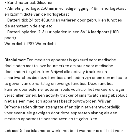
- Band materiaal: Siliconen
- Afmeting horloge: 256mm in volledige ligging , 46mm horlogekast
en 12,5mm dikte van de horlogekast
- Batterij tijd: 24 tot 48uur, kan variëren door gebruik en functies
die aanstaat in de app etc.
- Batterij opladen: 2-3 uur opladen in een 5V 1A laadpoort (USB
poort)
Waterdicht: IP67 Waterdicht
Disclaimer
: Een medisch apparaat is gekeurd voor medische
doeleinden met talloze keurmerken om puur voor medische
doeleinden te gebruiken. Vrijwel alle activity trackers en
smartwatches die deze functies aanbieden zijn er om een indicatie
te geven van de hartslag en overige functies. Deze functies
kunnen door externe factoren zoals vocht, of het verkeerd dragen
verschillen tonen. Een activity tracker of smartwatch mag absoluut
niet als een medisch apparaat beschouwt worden. Wij van
DrPhone raden dit ten strengste af en zijn niet verantwoordelijk
voor eventuele gevolgen door deze apparaten alsnog als een
medisch apparaat te beschouwen en te gebruiken.
Let op:
De hartslagmeter werkt het best wanneer je stil blijft voor