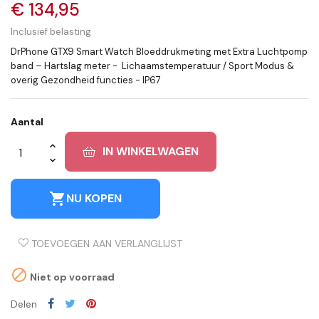
€ 134,95
Inclusief belasting
DrPhone GTX9 Smart Watch Bloeddrukmeting met Extra Luchtpomp
band – Hartslag meter - Lichaamstemperatuur / Sport Modus &
overig Gezondheid functies - IP67
Aantal
IN WINKELWAGEN
shopping_cart
NU KOPEN
TOEVOEGEN AAN VERLANGLIJST

Niet op voorraad
Delen