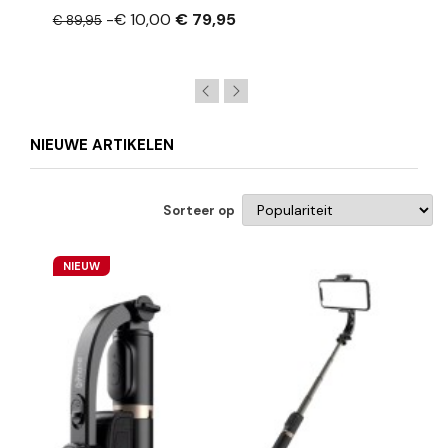
Horloge Heren
-€ 10,00
€ 79,95
€ 89,95
NIEUWE ARTIKELEN
Sorteer op
NIEUW