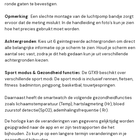
ronde gaten te bevestigen.
Opmerking
: Een slechte montage van de luchtpomp bandje zorgt
ervoor dat de meting mislukt. In de handleiding en foto’s kun je zien
hoe het precies gebruikt moet worden.
Achtergronden
: Kies uit 6 geïntegreerde achtergronden om direct
alle belangrijke informatie op je scherm te zien. Houd je scherm een
aantal sec vast, zodra je dit heb gedaan kun je uit verschillende
achtergronden kiezen.
Sport modus & Gezondheid functie
s: De GTX9 beschikt over
verschillende sport modi. De sport modi is inclusief rennen, fietsen,
fitness badminton, pingpong, basketbal, touwtjespringen.
Daarnaast heeft de smartwatch de volgende gezondheidfuncties
zoals lichaamstemparatuur (Temp), hartslagmeting (Hr), bloed
zuurstof detectie(Sp02), ademhalingsfrequentie ( Rr).
De horloge kan de veranderingen van gegevens gelijktijdig worden
geüpgraded naar de app en er zijn testrapporten die het
bijhouden. Zo kun je op een langere termijn veranderingen in je
gezondheid bijhouden.