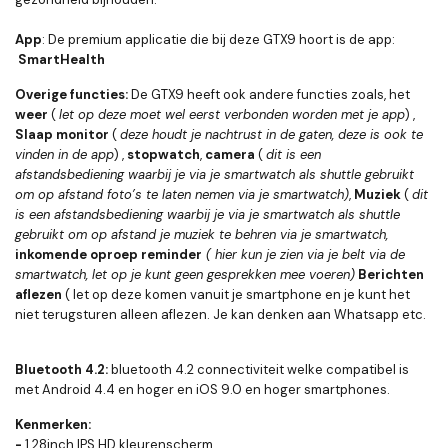
App
: De premium applicatie die bij deze GTX9 hoort is de app:
SmartHealth
Overige functies:
De GTX9 heeft ook andere functies zoals, het
weer
(
let op deze moet wel eerst verbonden worden met je app
) ,
Slaap monitor
(
deze houdt je nachtrust in de gaten, deze is ook te
vinden in de app
) ,
stopwatch
,
camera
(
dit is een
afstandsbediening waarbij je via je smartwatch als shuttle gebruikt
om op afstand foto’s te laten nemen via je smartwatch)
,
Muziek
(
dit
is een afstandsbediening waarbij je via je smartwatch als shuttle
gebruikt om op afstand je muziek te behren via je smartwatch,
inkomende oproep reminder
( hier kun je zien via je belt via de
smartwatch, let op je kunt geen gesprekken mee voeren)
Berichten
aflezen
( let op deze komen vanuit je smartphone en je kunt het
niet terugsturen alleen aflezen. Je kan denken aan Whatsapp etc.
Bluetooth 4.2:
bluetooth 4.2 connectiviteit welke compatibel is
met Android 4.4 en hoger en iOS 9.0 en hoger smartphones.
Kenmerken:
-
1.28inch IPS HD kleurenscherm