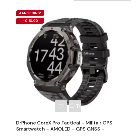
AANBIEDING!
-€ 10,00
NKELWAGEN
TOEVOEGEN AAN WINKE
DrPhone CoreX Pro Tactical – Militair GPS
Smartwatch – AMOLED – GPS GNSS –
10ATM Waterdicht – Bluetooth Bellen –