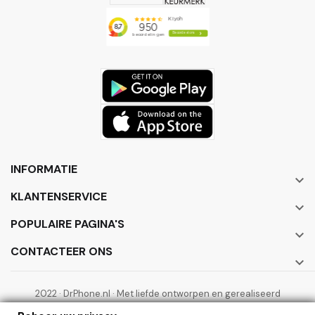
INFORMATIE

KLANTENSERVICE

POPULAIRE PAGINA'S

CONTACTEER ONS

2022 · DrPhone.nl · Met liefde ontworpen en gerealiseerd
door ElectronicWorks B.V.