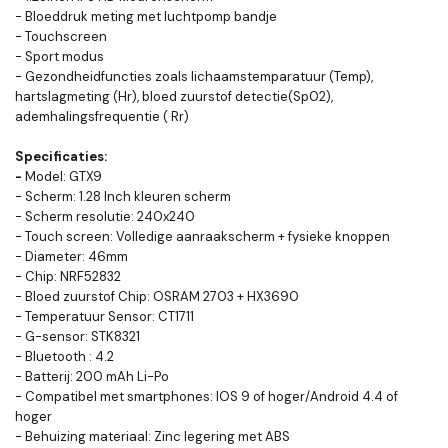
- Bloeddruk meting met luchtpomp bandje
- Touchscreen
- Sport modus
- Gezondheidfuncties zoals lichaamstemparatuur (Temp),
hartslagmeting (Hr), bloed zuurstof detectie(Sp02),
ademhalingsfrequentie ( Rr)
Specificaties:
-
Model: GTX9
- Scherm: 1.28 Inch kleuren scherm
- Scherm resolutie: 240x240
- Touch screen: Volledige aanraakscherm + fysieke knoppen
- Diameter: 46mm
- Chip: NRF52832
- Bloed zuurstof Chip: OSRAM 2703 + HX3690
- Temperatuur Sensor: CT1711
- G-sensor: STK8321
- Bluetooth : 4.2
- Batterij: 200 mAh Li-Po
- Compatibel met smartphones: IOS 9 of hoger/Android 4.4 of
hoger
- Behuizing materiaal: Zinc legering met ABS