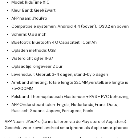
Model: KidsTime X10
Kleur Band: Geel/Zwart
APP naam: JYouPro
Compatibele systemen: Android 4.4 (boven), IOS8.2 en boven
Scherm: 0.96 inch
Bluetooth: Bluetooth 4.0 Capaciteit: 105mAh
Opladen methode: USB
Waterdicht cijfer: IP67
Oplaadtijd: ongeveer 2 Uur
Levensduur: Gebruik 3-4 dagen, stand-by 5 dagen
Armband afmeting: totale lengte 220MM,
verstelbare lengte is
75-200MM
Polsband: Thermoplastisch Elastomeer + RVS + PVC behuizing
APP Ondersteunt talen: Engels,
Nederlands
, Frans, Duits,
Russisch, Spaans, Japans, Portugees, Pools
APP Naam:
JYouPro (te installeren via de Play store of App store).
Geschikt voor zowel android smartphone als Apple smartphones.