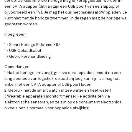
Let op:
De KidsTime X10 horloge mag enkel opgeladen worden in
een 5V 1A adapter (dit kan zijn een USB poort van een laptop of
bijvoorbeeld een TV). Je mag het dus met maximaal 5W opladen.
Je
kunt niet met de horloge zwemmen. In de regen mag de horloge wel
gedragen worden.
Inbegrepen:
1 x Smart Horloge KidsTime X10
1 x USB Oplaadkabel
1 x Gebruikershandleiding
Opmerkingen:
1. Na het horloge ontvangt, gelieve eerst opladen. omdat na een
lange periode van logistiek, de batterij leeg kan zijn. Je mag het
enkel met een 5V 1A adapter of USB poort laden.
2. Gebruik niet de smart watch in zee water en heet water!
3.Wearable apparaten monitort menselijke activiteiten via
elektronische sensoren, en ze zijn op de consument electronics
niveau. het is normaal voor bepaalde afwijking.