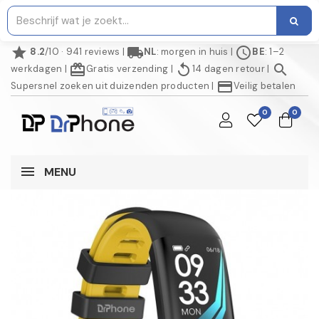
star
local_shipping
schedule
8.2
/10 · 941 reviews
|
NL
: morgen in huis
|
BE
: 1–2
redeem
replay
search
werkdagen
|
Gratis verzending
|
14 dagen retour
|
credit_card
Supersnel zoeken uit duizenden producten
|
Veilig betalen
0
0
MENU
NIET OP VOORRAAD