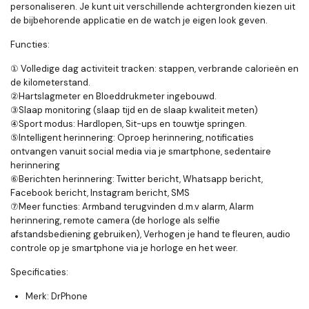
personaliseren. Je kunt uit verschillende achtergronden kiezen uit
de bijbehorende applicatie en de watch je eigen look geven.
Functies:
① Volledige dag activiteit tracken: stappen, verbrande calorieën en
de kilometerstand.
②Hartslagmeter en Bloeddrukmeter ingebouwd.
③Slaap monitoring (slaap tijd en de slaap kwaliteit meten)
④Sport modus: Hardlopen, Sit-ups en touwtje springen.
⑤Intelligent herinnering: Oproep herinnering, notificaties
ontvangen vanuit social media via je smartphone, sedentaire
herinnering
⑥Berichten herinnering: Twitter bericht, Whatsapp bericht,
Facebook bericht, Instagram bericht, SMS
⑦Meer functies: Armband terugvinden d.m.v alarm, Alarm
herinnering, remote camera (de horloge als selfie
afstandsbediening gebruiken), Verhogen je hand te fleuren, audio
controle op je smartphone via je horloge en het weer.
Specificaties:
Merk: DrPhone