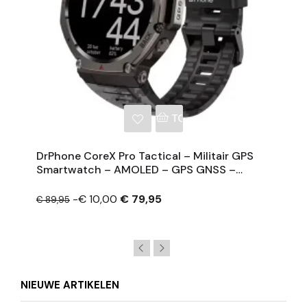
NKELWAGEN
TOEVOEGEN AAN WINKE
DrPhone CoreX Pro Tactical – Militair GPS
Smartwatch – AMOLED – GPS GNSS –
10ATM Waterdicht – Bluetooth Bellen –
Horloge Heren
-€ 10,00
€ 79,95
€ 89,95
NIEUWE ARTIKELEN