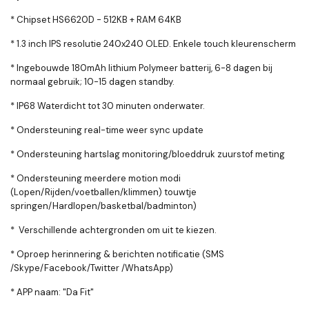
* Chipset HS6620D - 512KB + RAM 64KB
* 1.3 inch IPS resolutie 240x240 OLED. Enkele touch kleurenscherm
* Ingebouwde 180mAh lithium Polymeer batterij, 6-8 dagen bij
normaal gebruik; 10-15 dagen standby.
* IP68 Waterdicht tot 30 minuten onderwater.
* Ondersteuning real-time weer sync update
* Ondersteuning hartslag monitoring/bloeddruk zuurstof meting
* Ondersteuning meerdere motion modi
(Lopen/Rijden/voetballen/klimmen) touwtje
springen/Hardlopen/basketbal/badminton)
*
Verschillende achtergronden om uit te kiezen.
* Oproep herinnering & berichten notificatie (SMS
/Skype/Facebook/Twitter /WhatsApp)
* APP naam: "Da Fit"