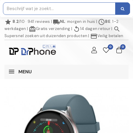
star
local_shipping
schedule
8.2
/10 · 941 reviews
|
NL
: morgen in huis
|
BE
: 1–2
redeem
replay
search
werkdagen
|
Gratis verzending
|
14 dagen retour
|
credit_card
Supersnel zoeken uit duizenden producten
|
Veilig betalen
0
0
MENU
NIET OP VOORRAAD