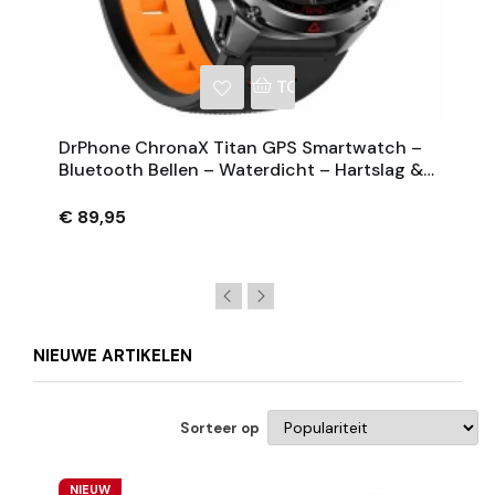
NKELWAGEN
TOEVOEGEN AAN WINKE
DrPhone ChronaX Titan GPS Smartwatch –
Bluetooth Bellen – Waterdicht – Hartslag &
Bloeddruk – 1.46' HD – Heren Dames - Zwart
€ 89,95
NIEUWE ARTIKELEN
Sorteer op
NIEUW