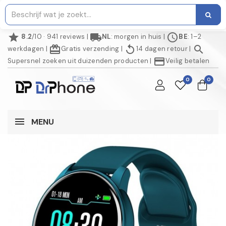
star
local_shipping
schedule
8.2
/10 · 941 reviews
|
NL
: morgen in huis
|
BE
: 1–2
redeem
replay
search
werkdagen
|
Gratis verzending
|
14 dagen retour
|
credit_card
Supersnel zoeken uit duizenden producten
|
Veilig betalen
0
0
MENU
NIET OP VOORRAAD