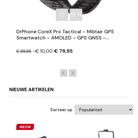
NKELWAGEN
TOEVOEGEN AAN WINKE
DrPhone CoreX Pro Tactical – Militair GPS
Smartwatch – AMOLED – GPS GNSS –
10ATM Waterdicht – Bluetooth Bellen –
Horloge Heren
-€ 10,00
€ 79,95
€ 89,95
NIEUWE ARTIKELEN
Sorteer op
NIEUW