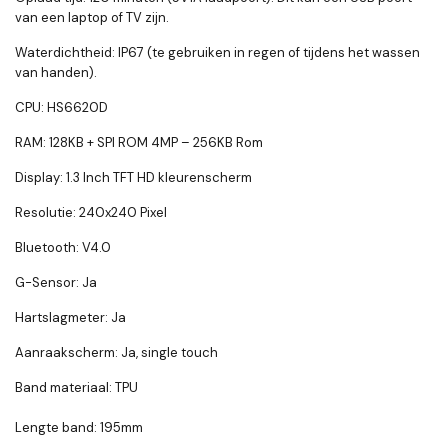
van een laptop of TV zijn.
Waterdichtheid: IP67 (te gebruiken in regen of tijdens het wassen
van handen).
CPU: HS6620D
RAM: 128KB + SPI ROM 4MP – 256KB Rom
Display: 1.3 Inch TFT HD kleurenscherm
Resolutie: 240x240 Pixel
Bluetooth: V4.0
G-Sensor: Ja
Hartslagmeter: Ja
Aanraakscherm: Ja, single touch
Band materiaal: TPU
Lengte band: 195mm