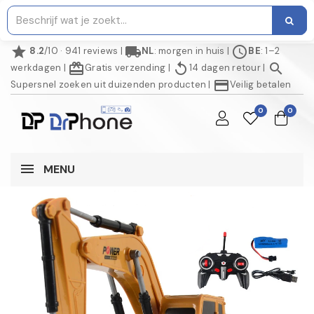
star
local_shipping
schedule
8.2
/10 · 941 reviews
|
NL
: morgen in huis
|
BE
: 1–2
redeem
replay
search
werkdagen
|
Gratis verzending
|
14 dagen retour
|
credit_card
Supersnel zoeken uit duizenden producten
|
Veilig betalen
0
0
MENU
NIET OP VOORRAAD