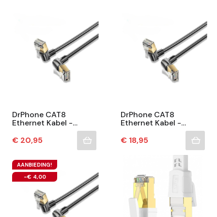
Internet...
Internet...
DrPhone CAT8
DrPhone CAT8
Ethernet Kabel -
Ethernet Kabel -
40Gbps - 2000Mhz -
40Gbps - 2000Mhz -
360° Roteerbaar- 90°
360° Roteerbaar- 90°
Prijs
Prijs
€ 20,95
€ 18,95
Ontwerp – RJ45
Ontwerp – RJ45
Internet...
Internet...
AANBIEDING!
-€ 4,00