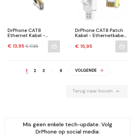
DrPhone CAT8
DrPhone CAT8 Patch
Ethernet Kabel -
Kabel - Ethernetkabel
40Gbps - 2000Mhz -
- 40Gbps 2000Mhz -
Prijs
360° Roteerbaar- 90°
Normale
High Speed Rj45
€ 13,95
Prijs
€ 15,95
€ 17,95
prijs
Ontwerp – RJ45
Internet
Internet...
Netwerkkabel...
VOLGENDE
1
2
3
…
6

Terug naar boven
Mis geen enkele tech-update. Volg
DrPhone op social media: