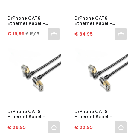
DrPhone CAT8
DrPhone CAT8
Ethernet Kabel -
Ethernet Kabel -
40Gbps - 2000Mhz -
40Gbps - 2000Mhz -
Prijs
360° Roteerbaar- 90°
Normale
360° Roteerbaar- 90°
€ 15,95
Prijs
€ 34,95
€ 19,95
prijs
Ontwerp – RJ45
Ontwerp – RJ45
Internet...
Internet...
DrPhone CAT8
DrPhone CAT8
Ethernet Kabel -
Ethernet Kabel -
40Gbps - 2000Mhz -
40Gbps - 2000Mhz -
360° Roteerbaar- 90°
360° Roteerbaar- 90°
Prijs
Prijs
€ 26,95
€ 22,95
Ontwerp – RJ45
Ontwerp – RJ45