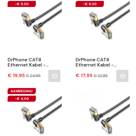
-€ 5,00
-€ 5,00
DrPhone CAT8
DrPhone CAT8
Ethernet Kabel -
Ethernet Kabel -
40Gbps - 2000Mhz -
40Gbps - 2000Mhz -
Prijs
360° Roteerbaar- 90°
Normale
Prijs
360° Roteerbaar- 90°
Normale
€ 19,95
€ 17,95
€ 24,95
€ 22,95
prijs
prijs
Ontwerp – RJ45
Ontwerp – RJ45
Internet...
Internet...
AANBIEDING!
-€ 4,00