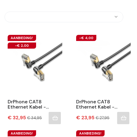
AANBIEDING!
-€ 4,00
-€ 2,00
DrPhone CAT8
DrPhone CAT8
Ethernet Kabel -
Ethernet Kabel -
40Gbps - 2000Mhz -
40Gbps - 2000Mhz -
Prijs
360° Roteerbaar- 90°
Normale
Prijs
360° Roteerbaar- 90°
Normale
€ 32,95
€ 23,95
€ 34,95
€ 27,95
prijs
prijs
Ontwerp – RJ45
Ontwerp – RJ45
Internet...
Internet...
AANBIEDING!
AANBIEDING!