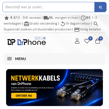
star
local_shipping
schedule
8.2
/10 · 941 reviews
|
NL
: morgen in huis
|
BE
: 1–2
redeem
replay
search
werkdagen
|
Gratis verzending
|
14 dagen retour
|
credit_card
Supersnel zoeken uit duizenden producten
|
Veilig betalen
0
0
MENU