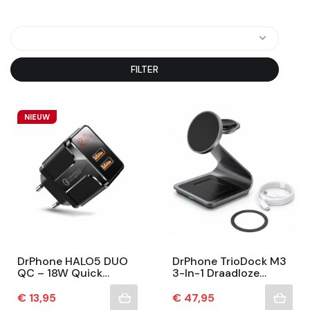
FILTER
NIEUW
DrPhone HALO5 DUO
DrPhone TrioDock M3
QC – 18W Quick
3-In-1 Draadloze
Charge 3.0 Thuislader
Oplader – Magnetisch
– 2x USB-A Snellader
Laadstation Voor
Prijs
Prijs
€ 13,95
€ 47,95
– Dual Port Oplader...
Smartphone, Galaxy...