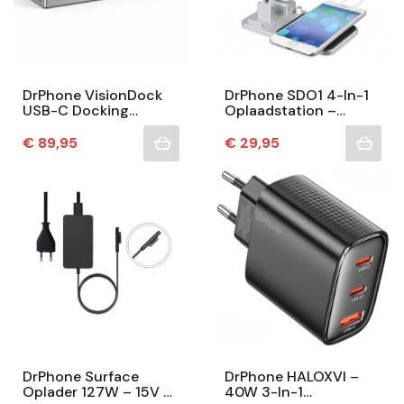
DrPhone VisionDock
DrPhone SDO1 4-In-1
USB-C Docking
Oplaadstation –
Station 16-In-1 – 100W
Draadloze Oplader
Power Delivery – 2x
Compatibel Met
Prijs
Prijs
€ 89,95
€ 29,95
HDMI & DisplayPort –...
Apple-Apparaten
DrPhone Surface
DrPhone HALOXVI –
Oplader 127W – 15V –
40W 3-In-1