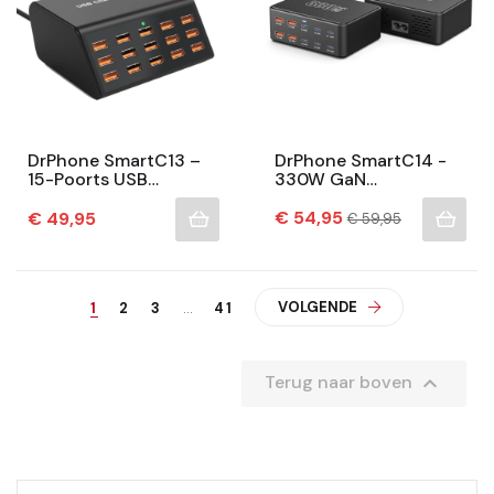
DrPhone SmartC13 –
DrPhone SmartC14 -
15-Poorts USB
330W GaN
Oplaadstation 100W –
Oplaadstation – 10-
Desktop Multi-Port
Prijs
Poorts – Tot 100W PD
Normale
Prijs
€ 54,95
€ 49,95
€ 59,95
prijs
Lader – Tot 2.4A -
– Zwart – Multipoort
Voor...
(Power)...
VOLGENDE
1
2
3
…
41

Terug naar boven