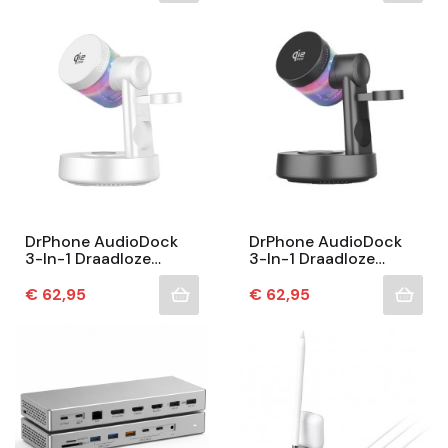
DrPhone AudioDock
DrPhone AudioDock
3-In-1 Draadloze
3-In-1 Draadloze
Oplader 25W -
Oplader 25W -
Magnetisch
Magnetisch
Prijs
Prijs
€ 62,95
€ 62,95
Laadstation -
Laadstation -
Bluetooth Speaker -
Bluetooth Speaker -
Wit
Zwart