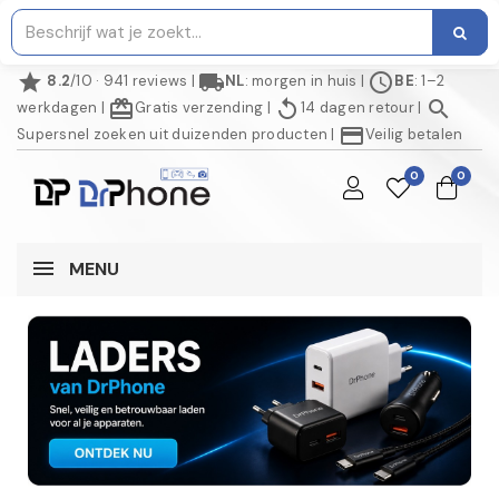
star
local_shipping
schedule
8.2
/10 · 941 reviews
|
NL
: morgen in huis
|
BE
: 1–2
redeem
replay
search
werkdagen
|
Gratis verzending
|
14 dagen retour
|
credit_card
Supersnel zoeken uit duizenden producten
|
Veilig betalen
0
0
MENU