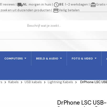
local_shipping
schedule
redeem
941 reviews
|
NL
: morgen in huis
|
BE
: 1–2 werkdagen
|
Gratis
credit_card
 zoeken uit duizenden producten
|
Veilig betalen
COMPUTERS
BEELD & AUDIO
FOTO & VIDEO
rs
Kabels
USB kabels
Lightning Kabels
DrPhone LSC USB
DrPhone LSC USB-C