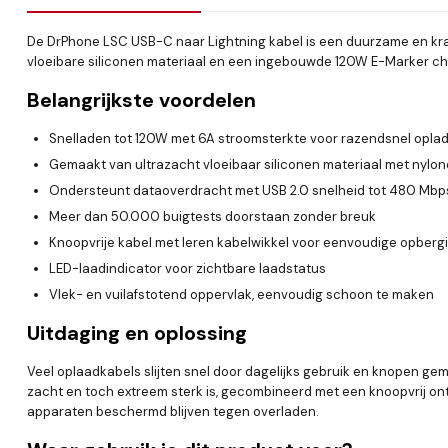
De DrPhone LSC USB-C naar Lightning kabel is een duurzame en krac
vloeibare siliconen materiaal en een ingebouwde 120W E-Marker chi
Belangrijkste voordelen
Snelladen tot 120W met 6A stroomsterkte voor razendsnel opla
Gemaakt van ultrazacht vloeibaar siliconen materiaal met nylondr
Ondersteunt dataoverdracht met USB 2.0 snelheid tot 480 Mbp
Meer dan 50.000 buigtests doorstaan zonder breuk
Knoopvrije kabel met leren kabelwikkel voor eenvoudige opberg
LED-laadindicator voor zichtbare laadstatus
Vlek- en vuilafstotend oppervlak, eenvoudig schoon te maken
Uitdaging en oplossing
Veel oplaadkabels slijten snel door dagelijks gebruik en knopen gema
zacht en toch extreem sterk is, gecombineerd met een knoopvrij ont
apparaten beschermd blijven tegen overladen.