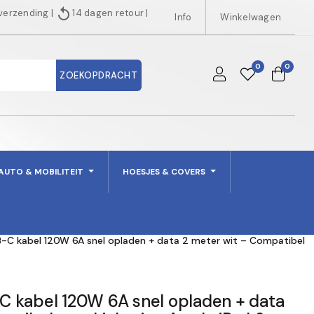
replay
 verzending
|
14 dagen retour
|
Info
Winkelwagen
0
0
ZOEKOPDRACHT
AUTO & MOBILITEIT
HOESJES & COVERS
-C kabel 120W 6A snel opladen + data 2 meter wit – Compatibel
 kabel 120W 6A snel opladen + data