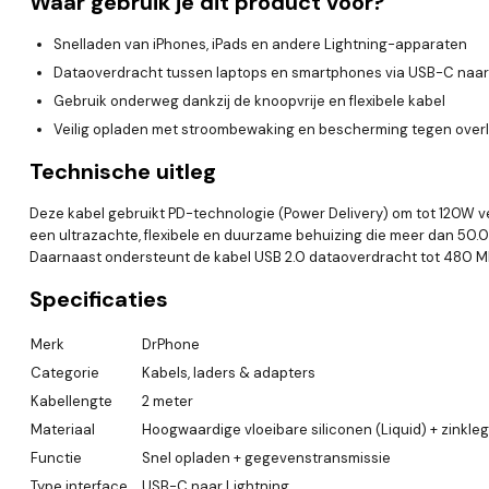
Waar gebruik je dit product voor?
Snelladen van iPhones, iPads en andere Lightning-apparaten
Dataoverdracht tussen laptops en smartphones via USB-C naar
Gebruik onderweg dankzij de knoopvrije en flexibele kabel
Veilig opladen met stroombewaking en bescherming tegen over
Technische uitleg
Deze kabel gebruikt PD-technologie (Power Delivery) om tot 120W ver
een ultrazachte, flexibele en duurzame behuizing die meer dan 50.
Daarnaast ondersteunt de kabel USB 2.0 dataoverdracht tot 480 Mb
Specificaties
Merk
DrPhone
Categorie
Kabels, laders & adapters
Kabellengte
2 meter
Materiaal
Hoogwaardige vloeibare siliconen (Liquid) + zinkle
Functie
Snel opladen + gegevenstransmissie
Type interface
USB-C naar Lightning