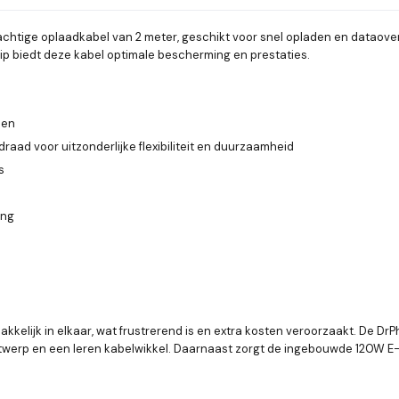
htige oplaadkabel van 2 meter, geschikt voor snel opladen en dataover
p biedt deze kabel optimale bescherming en prestaties.
den
aad voor uitzonderlijke flexibiliteit en duurzaamheid
s
ing
kkelijk in elkaar, wat frustrerend is en extra kosten veroorzaakt. De Dr
werp en een leren kabelwikkel. Daarnaast zorgt de ingebouwde 120W E-Ma