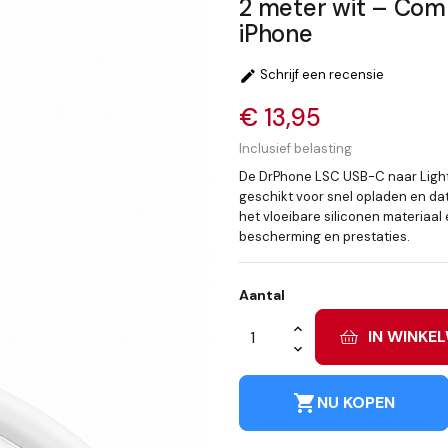
2 meter wit – Comp
iPhone
Schrijf een recensie

€ 13,95
Inclusief belasting
De DrPhone LSC USB-C naar Light
geschikt voor snel opladen en da
het vloeibare siliconen materiaa
bescherming en prestaties.
Aantal
IN WINKE
shopping_cart
NU KOPEN