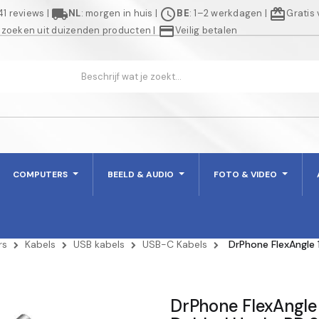
local_shipping
schedule
redeem
941 reviews
|
NL
: morgen in huis
|
BE
: 1–2 werkdagen
|
Gratis
credit_card
 zoeken uit duizenden producten
|
Veilig betalen
COMPUTERS
BEELD & AUDIO
FOTO & VIDEO
rs
Kabels
USB kabels
USB-C Kabels
DrPhone FlexAngle
DrPhone FlexAngl