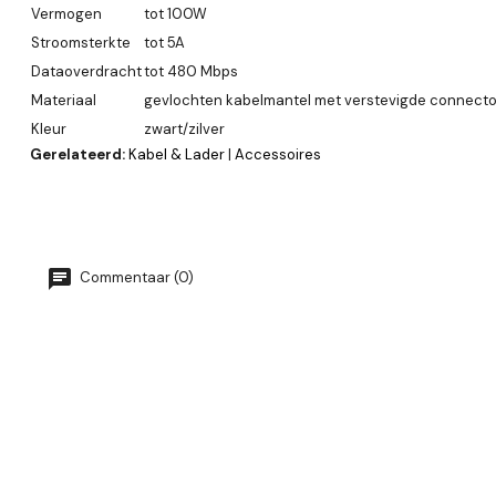
Vermogen
tot 100W
Stroomsterkte
tot 5A
Dataoverdracht
tot 480 Mbps
Materiaal
gevlochten kabelmantel met verstevigde connecto
Kleur
zwart/zilver
Gerelateerd:
Kabel & Lader
|
Accessoires
Commentaar (0)