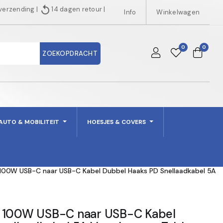
replay
 verzending
|
14 dagen retour
|
Info
Winkelwagen
0
0
ZOEKOPDRACHT
AUTO & MOBILITEIT
HOESJES & COVERS
 100W USB-C naar USB-C Kabel Dubbel Haaks PD Snellaadkabel 5A
e 100W USB-C naar USB-C Kabel