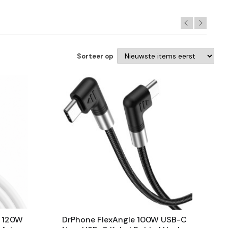
Sorteer op
l 120W
DrPhone FlexAngle 100W USB-C