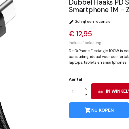
Dubbel Haaks PD S
Smartphone 1M - 
Schrijf een recensie

€ 12,95
Inclusief belasting
De DrPhone FlexAngle 100W is ee
aansluiting, ideaal voor comforta
laptops, tablets en smartphones.
Aantal
IN WINKE
shopping_cart
NU KOPEN