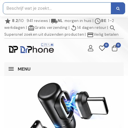
star
local_shipping
schedule
8.2
/10 · 941 reviews
|
NL
: morgen in huis
|
BE
: 1–2
redeem
replay
search
werkdagen
|
Gratis verzending
|
14 dagen retour
|
credit_card
Supersnel zoeken uit duizenden producten
|
Veilig betalen
0
0
MENU