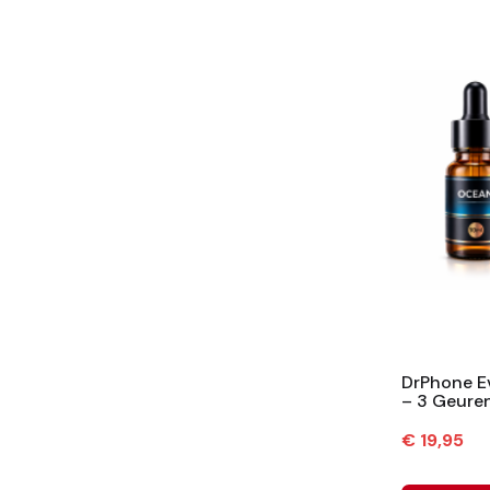
DrPhone E
– 3 Geure
Cologne Fla
Prijs
€ 19,95