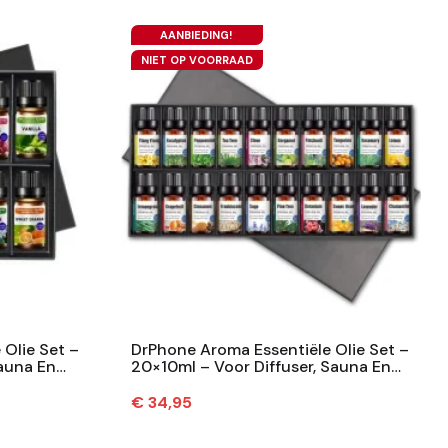
AANBIEDING!
NIET OP VOORRAAD
Olie Set –
DrPhone Aroma Essentiële Olie Set –
Sauna En
20×10ml – Voor Diffuser, Sauna En
.
Bad – Natuurlijk – Relax &...
Prijs
€ 34,95