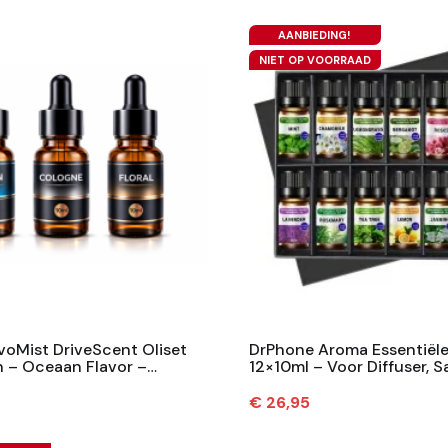
AANBIEDING!
NIET OP VOORRAAD
voMist DriveScent Oliset
DrPhone Aroma Essentiële 
n – Oceaan Flavor –
12×10ml – Voor Diffuser, 
vor – Florale Geur –...
Bad – Natuurlijk – Relax &..
Prijs
€ 26,95