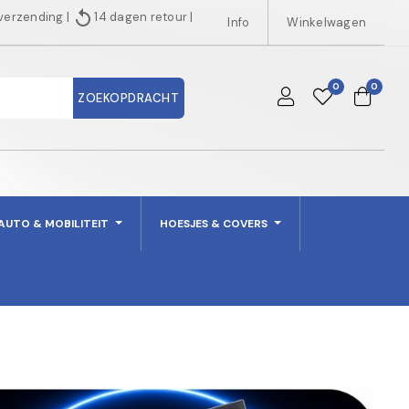
replay
 verzending
|
14 dagen retour
|
Info
Winkelwagen
0
0
ZOEKOPDRACHT
AUTO & MOBILITEIT
HOESJES & COVERS