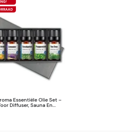
ING!
ORRAAD
oma Essentiële Olie Set –
oor Diffuser, Sauna En
rlijk – Relax &...