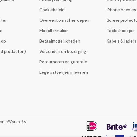
Cookiebeleid
iPhone hoesjes
cten
Overeenkomst herroepen
Screenprotect
ht
Modelformulier
Tablethoesjes
 op
Betaalmogelijkheden
Kabels & laders
eid producten)
Verzenden en bezorging
Retourneren en garantie
Lege batterijen inleveren
ronicWorks B.V.