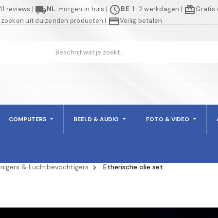
local_shipping
schedule
redeem
941 reviews
|
NL
: morgen in huis
|
BE
: 1–2 werkdagen
|
Gratis
credit_card
 zoeken uit duizenden producten
|
Veilig betalen
COMPUTERS
BEELD & AUDIO
FOTO & VIDEO
inigers & Luchtbevochtigers
Etherische olie set