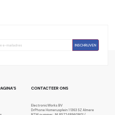
INSCHRIJVEN
AGINA'S
CONTACTEER ONS
ElectronicWorks BV
DrPhone Homerusplein 1 1363 SZ Almere
rs
BTW nummer : NL857248960B01 /