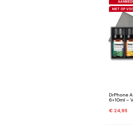
AANBIED
NIET OP VO
DrPhone Ar
6×10ml – V
Bad – Natuu
Prijs
€ 24,95