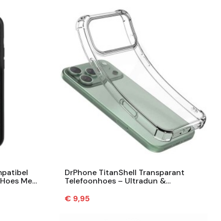
patibel
DrPhone TitanShell Transparant
n Hoes Met
Telefoonhoes – Ultradun &
...
Schokbestendig TPU Hoesje -
Compatibel...
Prijs
€ 9,95