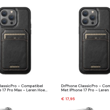
lassicPro – Compatibel
DrPhone ClassicPro – Com
 17 Pro Max – Leren Hoes
Met IPhone 17 Pro – Lere
ische Kaarthouder -...
Magnetische Kaarthouder -
Prijs
€ 17,95