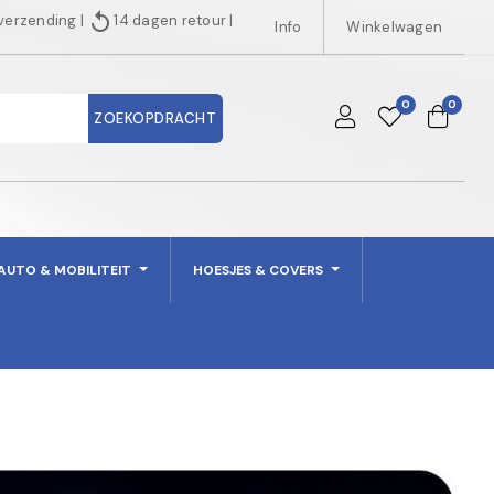
replay
 verzending
|
14 dagen retour
|
Info
Winkelwagen
0
0
ZOEKOPDRACHT
AUTO & MOBILITEIT
HOESJES & COVERS