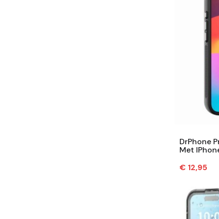
DrPhone P
Met IPhone
Camera Bes
Prijs
€ 12,95