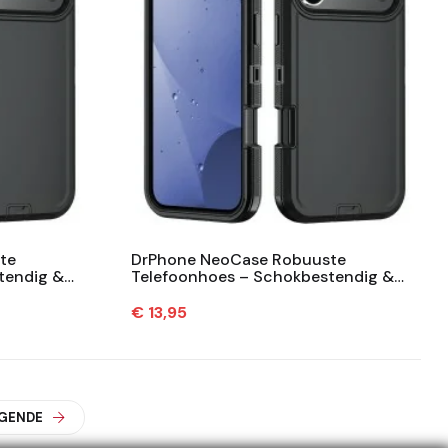
te
DrPhone NeoCase Robuuste
tendig &
Telefoonhoes – Schokbestendig &
patibel
Draadloos Opladen – Compatibel
Met...
Prijs
€ 13,95
GENDE