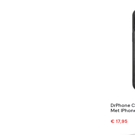
DrPhone C
Met IPhone
Met Magnet
Prijs
€ 17,95