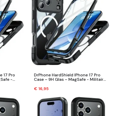
e 17 Pro
DrPhone HardShield IPhone 17 Pro
Safe -
Case – 9H Glas – MagSafe - Militaire
g –...
6M Valbescherming –...
Prijs
€ 16,95