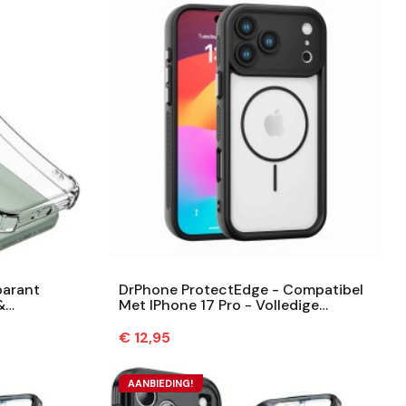
parant
DrPhone ProtectEdge - Compatibel
&
Met IPhone 17 Pro - Volledige
je -
Camera Bescherming –
Schokbestendig
Prijs
€ 12,95
AANBIEDING!