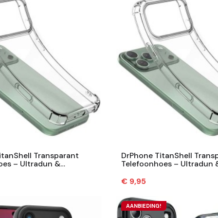
tanShell Transparant
DrPhone TitanShell Trans
oes – Ultradun &
Telefoonhoes – Ultradun 
endig TPU Hoesje -
Schokbestendig TPU Hoes
...
Compatibel...
Prijs
€ 9,95
AANBIEDING!