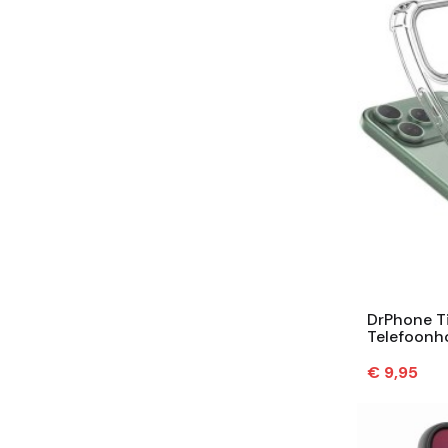
DrPhone Ti
Telefoonh
Schokbest
Compatibel
Prijs
€ 9,95