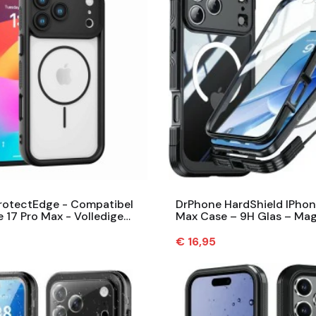
rotectEdge - Compatibel
DrPhone HardShield IPhon
 17 Pro Max - Volledige
Max Case – 9H Glas – Mag
cherming –...
Militaire 6M Valbeschermin
Prijs
€ 16,95