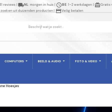
local_shipping
schedule
redeem
941 reviews
|
NL
: morgen in huis
|
BE
: 1–2 werkdagen
|
Gratis
credit_card
 zoeken uit duizenden producten
|
Veilig betalen
COMPUTERS
BEELD & AUDIO
FOTO & VIDEO
one Hoesjes