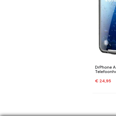
DrPhone A
Telefoonh
360° Besch
Prijs
€ 24,95