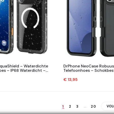
quaShield – Waterdichte
DrPhone NeoCase Robuus
oes – IP68 Waterdicht –
Telefoonhoes – Schokbes
erming – Compatibel...
Draadloos Opladen – Com
Met...
Prijs
€ 13,95
VOL
1
2
3
…
20