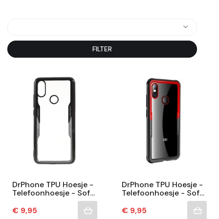
FILTER
DrPhone TPU Hoesje -
DrPhone TPU Hoesje -
Telefoonhoesje - Soft
Telefoonhoesje - Soft
Case - Donkere Rand -
Case - Donkere Rand -
Geschikt Voor Xiaomi
Geschikt Voor Xiaomi
Prijs
Prijs
€ 9,95
€ 9,95
A2 -...
A2 -...