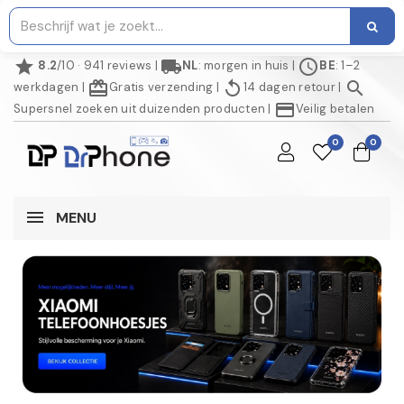
star
local_shipping
schedule
8.2
/10 · 941 reviews
|
NL
: morgen in huis
|
BE
: 1–2
redeem
replay
search
werkdagen
|
Gratis verzending
|
14 dagen retour
|
credit_card
Supersnel zoeken uit duizenden producten
|
Veilig betalen
0
0
MENU