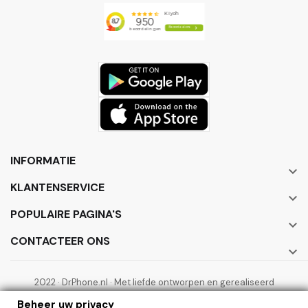
INFORMATIE

KLANTENSERVICE

POPULAIRE PAGINA'S

CONTACTEER ONS

2022 · DrPhone.nl · Met liefde ontworpen en gerealiseerd
door ElectronicWorks B.V.
Beheer uw privacy