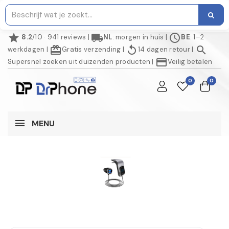
star
local_shipping
schedule
8.2
/10 · 941 reviews
|
NL
: morgen in huis
|
BE
: 1–2
redeem
replay
search
werkdagen
|
Gratis verzending
|
14 dagen retour
|
credit_card
Supersnel zoeken uit duizenden producten
|
Veilig betalen
0
0
MENU