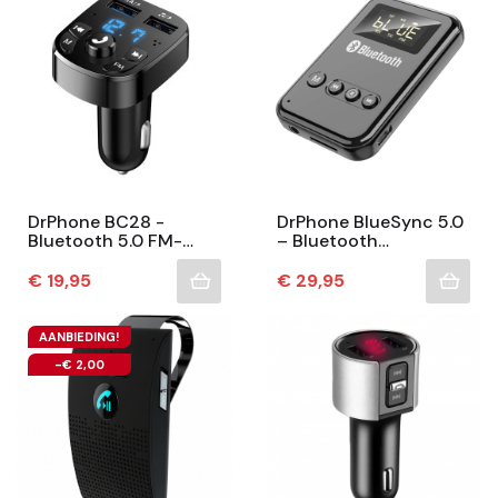
DrPhone BC28 -
DrPhone BlueSync 5.0
Bluetooth 5.0 FM-
– Bluetooth
Zender & Autolader –
Zender/Ontvanger –
Handsfree Bellen –
Bluetooth 5.0 - LED
Prijs
Prijs
€ 19,95
€ 29,95
Muziek Streamen –
Display – Hands Free...
USB...
AANBIEDING!
-€ 2,00