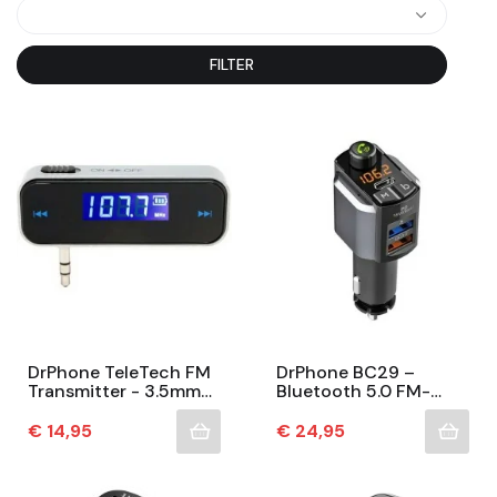
FILTER
DrPhone TeleTech FM
DrPhone BC29 –
Transmitter - 3.5mm
Bluetooth 5.0 FM-
Jack Audio
Transmitter -
Transmitter Met
Handsfree Bellen -
Prijs
Prijs
€ 14,95
€ 24,95
Stereo Geluid En
USB-C PD & USB
Handsfree...
Q.C3.0 -...