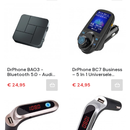
DrPhone BAO3 -
DrPhone BC7 Business
Bluetooth 5.0 - Audio
– 5 In 1 Universele
Ontvanger - 3.5mm
Draadloze Bluetooth
Aux - Usb Dongle -
Handsfree-Carkit Met
Prijs
Prijs
€ 24,95
€ 24,95
Draadloze Adapter
FM Transmitter