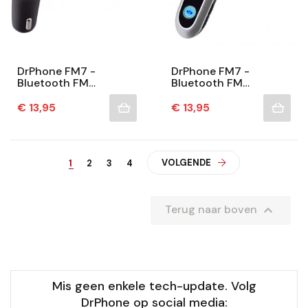
DrPhone FM7 -
DrPhone FM7 -
Bluetooth FM
Bluetooth FM
Transmitter – USB
Transmitter – USB
Poort - Carkit
Poort/ Micro-SD & Aux
Prijs
Prijs
€ 13,95
€ 13,95
Autolader – Microfoon
3.5mm - Carkit –
– Handsfree...
Microfoon –...
VOLGENDE
1
2
3
4

Terug naar boven
Mis geen enkele tech-update. Volg
DrPhone op social media: