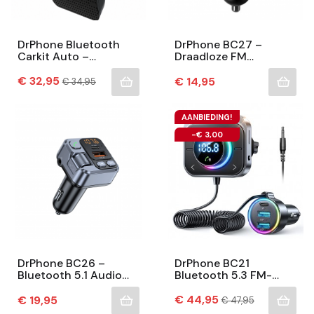
DrPhone Bluetooth
DrPhone BC27 –
Carkit Auto –
Draadloze FM
Handsfree Bellen –
Transmitter - Dual USB
Prijs
Zonneklep –
Normale
Snelle Autolader –
€ 32,95
Prijs
€ 14,95
€ 34,95
prijs
Spraakbesturing – 2
Handsfree Bellen – 2
Telefoons...
USB...
AANBIEDING!
-€ 3,00
DrPhone BC26 –
DrPhone BC21
Bluetooth 5.1 Audio
Bluetooth 5.3 FM-
Transmitter - FM
Transmitter Autolader
Transmitter – PD30W
Prijs
- Adapter - PD USB C +
Normale
Prijs
€ 44,95
€ 19,95
€ 47,95
prijs
- Gesprekken Voeren
2 X QC USB – Bass -...