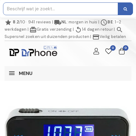
star
local_shipping
schedule
8.2
/10 · 941 reviews
|
NL
: morgen in huis
|
BE
: 1–2
redeem
replay
search
werkdagen
|
Gratis verzending
|
14 dagen retour
|
credit_card
Supersnel zoeken uit duizenden producten
|
Veilig betalen
0
0
MENU