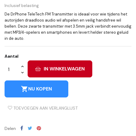
Inclusief belasting
De DrPhone TeleTech FM Transmitter is ideaal voor wie tijdens het
autorijden draadloos audio wil afspelen en veilig handsfree wil
bellen. Deze zwarte transmitter met 3.5mm jack verbindt eenvoudig
met MP3/4-spelers en smartphones en levert helder stereo geluid
in de auto.
Aantal
IN WINKELWAGEN
shopping_cart
NU KOPEN
TOEVOEGEN AAN VERLANGLIJST
Delen