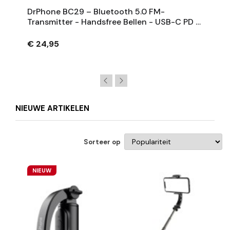
DrPhone BC29 – Bluetooth 5.0 FM-
Transmitter - Handsfree Bellen - USB-C PD &
USB Q.C3.0 - Geavanceerde Ingebouwde
Beveiliging
€ 24,95
NIEUWE ARTIKELEN
Sorteer op
NIEUW