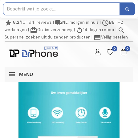
star
local_shipping
schedule
8.2
/10 · 941 reviews
|
NL
: morgen in huis
|
BE
: 1–2
redeem
replay
search
werkdagen
|
Gratis verzending
|
14 dagen retour
|
credit_card
Supersnel zoeken uit duizenden producten
|
Veilig betalen
0
0
MENU
NIET OP VOORRAAD