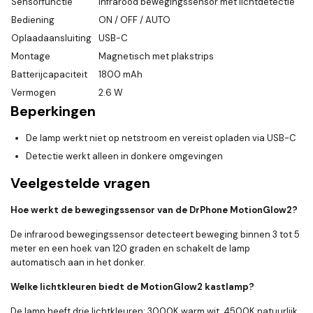
Sensorfunctie
Infrarood bewegingssensor met lichtdetectie
Bediening
ON / OFF / AUTO
Oplaadaansluiting
USB-C
Montage
Magnetisch met plakstrips
Batterijcapaciteit
1800 mAh
Vermogen
2.6 W
Beperkingen
De lamp werkt niet op netstroom en vereist opladen via USB-C
Detectie werkt alleen in donkere omgevingen
Veelgestelde vragen
Hoe werkt de bewegingssensor van de DrPhone MotionGlow2?
De infrarood bewegingssensor detecteert beweging binnen 3 tot 5
meter en een hoek van 120 graden en schakelt de lamp
automatisch aan in het donker.
Welke lichtkleuren biedt de MotionGlow2 kastlamp?
De lamp heeft drie lichtkleuren: 3000K warm wit, 4500K natuurlijk