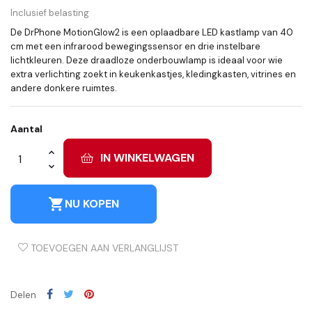
Inclusief belasting
De DrPhone MotionGlow2 is een oplaadbare LED kastlamp van 40
cm met een infrarood bewegingssensor en drie instelbare
lichtkleuren. Deze draadloze onderbouwlamp is ideaal voor wie
extra verlichting zoekt in keukenkastjes, kledingkasten, vitrines en
andere donkere ruimtes.
Aantal
IN WINKELWAGEN
shopping_cart
NU KOPEN
TOEVOEGEN AAN VERLANGLIJST
Delen