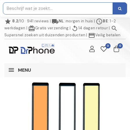
star
local_shipping
schedule
8.2
/10 · 941 reviews
|
NL
: morgen in huis
|
BE
: 1–2
redeem
replay
search
werkdagen
|
Gratis verzending
|
14 dagen retour
|
credit_card
Supersnel zoeken uit duizenden producten
|
Veilig betalen
0
0
MENU