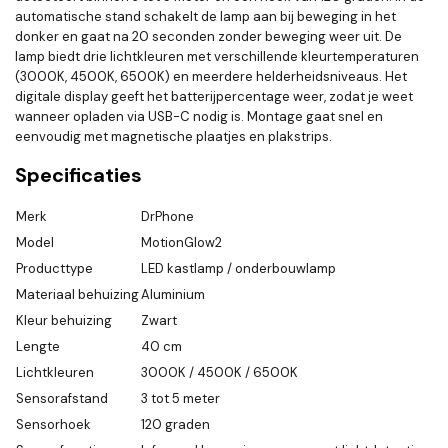
automatische stand schakelt de lamp aan bij beweging in het
donker en gaat na 20 seconden zonder beweging weer uit. De
lamp biedt drie lichtkleuren met verschillende kleurtemperaturen
(3000K, 4500K, 6500K) en meerdere helderheidsniveaus. Het
digitale display geeft het batterijpercentage weer, zodat je weet
wanneer opladen via USB-C nodig is. Montage gaat snel en
eenvoudig met magnetische plaatjes en plakstrips.
Specificaties
Merk
DrPhone
Model
MotionGlow2
Producttype
LED kastlamp / onderbouwlamp
Materiaal behuizing
Aluminium
Kleur behuizing
Zwart
Lengte
40 cm
Lichtkleuren
3000K / 4500K / 6500K
Sensorafstand
3 tot 5 meter
Sensorhoek
120 graden