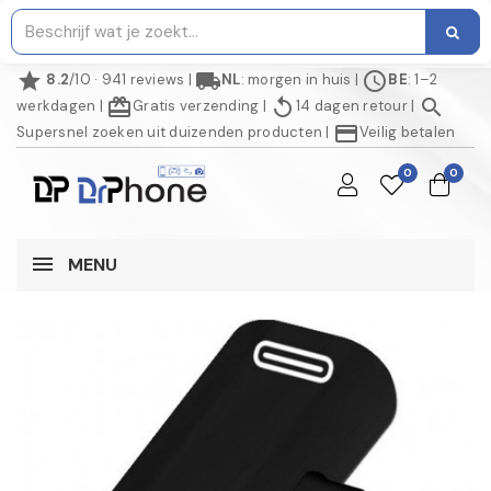
star
local_shipping
schedule
8.2
/10 · 941 reviews
|
NL
: morgen in huis
|
BE
: 1–2
redeem
replay
search
werkdagen
|
Gratis verzending
|
14 dagen retour
|
credit_card
Supersnel zoeken uit duizenden producten
|
Veilig betalen
0
0
MENU
NIET OP VOORRAAD