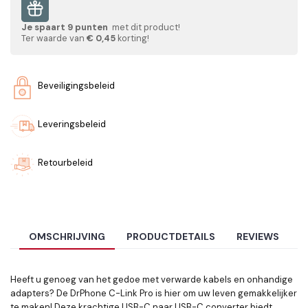
Je spaart
9
punten
met dit product!
Ter waarde van
€ 0,45
korting!
Beveiligingsbeleid
Leveringsbeleid
Retourbeleid
OMSCHRIJVING
PRODUCTDETAILS
REVIEWS
Heeft u genoeg van het gedoe met verwarde kabels en onhandige
adapters? De DrPhone C-Link Pro is hier om uw leven gemakkelijker
te maken! Deze krachtige USB-C naar USB-C converter biedt