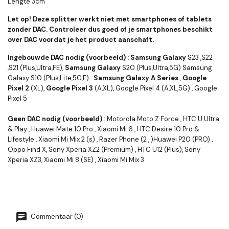
Lengte 3cm
Let op! Deze splitter werkt niet met smartphones of tablets
zonder DAC. Controleer dus goed of je smartphones beschikt
over DAC voordat je het product aanschaft.
Ingebouwde DAC nodig (voorbeeld) :
Samsung Galaxy
S23 ,S22
,S21 (Plus,Ultra,FE),
Samsung Galaxy
S20 (Plus,Ultra,5G) Samsung
Galaxy S10 (Plus,Lite,5G,E) .
Samsung Galaxy A Series
,
Google
Pixel 2
(XL),
Google Pixel 3
(A,XL), Google Pixel 4 (A,XL,5G) , Google
Pixel 5
Geen DAC nodig (voorbeeld)
: Motorola Moto Z Force , HTC U Ultra
& Play , Huawei Mate 10 Pro , Xiaomi Mi 6 , HTC Desire 10 Pro &
Lifestyle , Xiaomi Mi Mix 2 (s) , Razer Phone (2 , )Huawei P20 (PRO) ,
Oppo Find X, Sony Xperia XZ2 (Premium) , HTC U12 (Plus), Sony
Xperia XZ3, Xiaomi Mi 8 (SE) , Xiaomi Mi Mix 3
Commentaar (0)