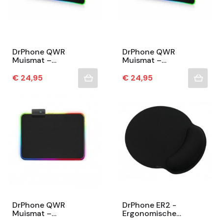
DrPhone QWR
DrPhone QWR
Muismat –
Muismat –
300x800x4mm -
300x700x4mm -
Muismat – RGB LED
Muismat – RGB LED
Prijs
Prijs
€ 24,95
€ 24,95
Verlichting – Gaming
Verlichting – Gaming
– Anti-Slip -...
– Anti-Slip -...
DrPhone QWR
DrPhone ER2 -
Muismat –
Ergonomische