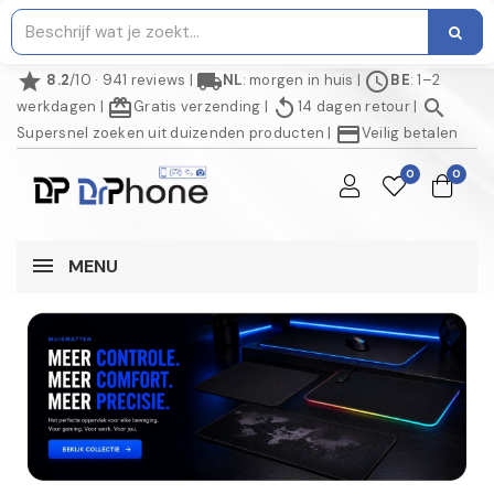
star
local_shipping
schedule
8.2
/10 · 941 reviews
|
NL
: morgen in huis
|
BE
: 1–2
redeem
replay
search
werkdagen
|
Gratis verzending
|
14 dagen retour
|
credit_card
Supersnel zoeken uit duizenden producten
|
Veilig betalen
0
0
MENU