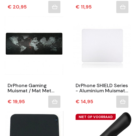
250x350x4mm -
Muismat Met
Muismat – RGB LED
Polssteun – Premium
Prijs
Prijs
€ 20,95
€ 11,95
Verlichting – Gaming
Muis Mat Met Anti-
– Anti-Slip -...
Slip Oppervlak - Zwart
DrPhone Gaming
DrPhone SHIELD Series
Muismat / Mat Met
- Aluminium Muismat
Glad Oppervlak En
– Gaming Mousepad –
Gestikte Randen -
Rubberen Grip –
Prijs
Prijs
€ 19,95
€ 14,95
Antislip -
18x16CM – Zilver
(Wereldkaart) L:...
NIET OP VOORRAAD