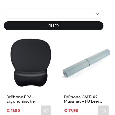
FILTER
DrPhone ER3 -
DrPhone CMT-X2
Ergonomische
Muismat - PU Leer
Muismat Met
Suede - Waterdicht -
Polssteun – Anti-Slip
80x40cm - Anti-Slip -
Prijs
Prijs
€ 11,95
€ 17,95
Oppervlak – Dikke
Duurzaam En...