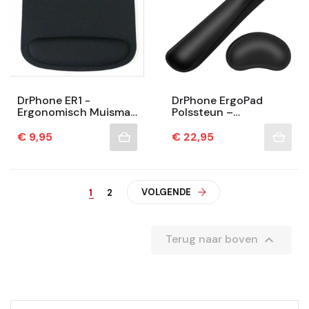
DrPhone ER1 -
DrPhone ErgoPad
Ergonomisch Muismat
Polssteun –
- Mousepad -
Comfortabele
Polssteun - Perfect
Ondersteuning Voor
Prijs
Prijs
€ 9,95
€ 22,95
Voor Optische &
Muis En Toetsenbord -
Trackball Muis...
Anti-Slip...
VOLGENDE
1
2

Terug naar boven