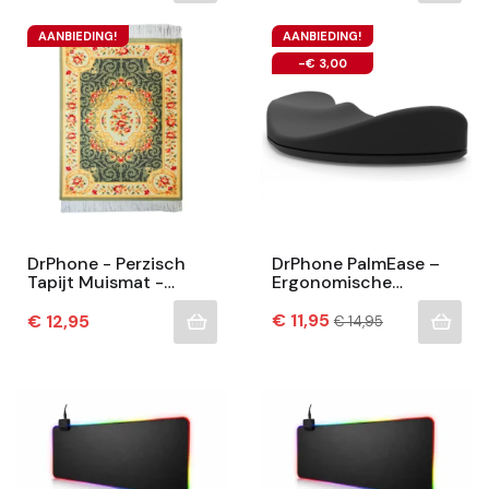
Gelkussen –...
AANBIEDING!
AANBIEDING!
-€ 3,00
DrPhone - Perzisch
DrPhone PalmEase –
Tapijt Muismat -
Ergonomische
Zachte Oppervlak -
Polssteun – Palm
Anti-Slip - 26.5x 18cm
Prijs
Ondersteuning – Pols
Normale
Prijs
€ 11,95
€ 12,95
€ 14,95
prijs
- Geschikt Voor...
Pad – Pols
Ondersteuning -...