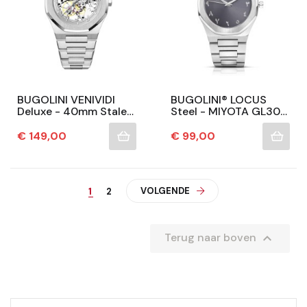
BUGOLINI VENIVIDI
BUGOLINI® LOCUS
Deluxe - 40mm Stalen
Steel - MIYOTA GL30
Automatische Horloge
QUARTZ HORLOGE
– SEAGULL
Voor Mannen - Luxe
Prijs
Prijs
€ 149,00
€ 99,00
Automatische
Uurwerk - Zilver
Uurwerk –...
VOLGENDE
1
2

Terug naar boven