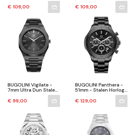
Stalen Horloge –
Stalen Horloge –
MIYOTA Quartz
Chrono - MIYOTA
Prijs
Prijs
€ 109,00
€ 109,00
Uurwerk – Waterdicht
Quartz Uurwerk –
– Blauwe...
Waterdicht
BUGOLINI Vigilate -
BUGOLINI Panthera -
7mm Ultra Dun Stalen
51mm - Stalen Horloge
Horloge – MIYOTA
– Chrono Watch -
Quartz Uurwerk –
MIYOTA Quartz
Prijs
Prijs
€ 99,00
€ 129,00
Waterdicht –...
Uurwerk – Waterdicht
–...