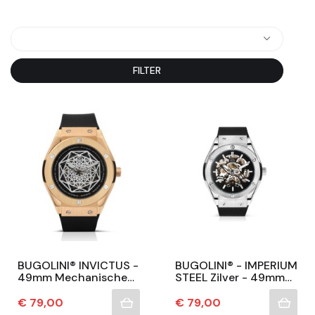
FILTER
BUGOLINI® INVICTUS -
BUGOLINI® - IMPERIUM
49mm Mechanische
STEEL Zilver - 49mm
Automatische Horloge
Mechanische Horloge
Voor Mannen - Donker
Voor Mannen -
Prijs
Prijs
€ 79,00
€ 79,00
Goud -...
Automatisch Luxe