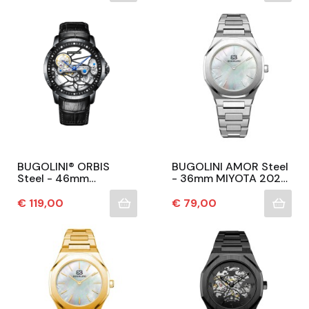
Uurwerk
BUGOLINI® ORBIS
BUGOLINI AMOR Steel
Steel - 46mm
- 36mm MIYOTA 2025
Mechanisch Horloge -
QUARTZ Horloge Voor
Automatisch Uurwerk
Dames - Echte
Prijs
Prijs
€ 119,00
€ 79,00
- Transparant Paneel -
Schelpen Wijzerplaat
Zwart
-...