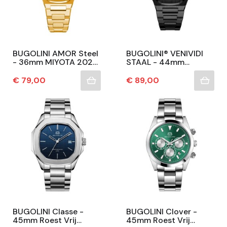
BUGOLINI AMOR Steel
BUGOLINI® VENIVIDI
- 36mm MIYOTA 2025
STAAL - 44mm
QUARTZ Horloge Voor
Automatische Luxe
Dames - Echte
Stalen Horloge -
Prijs
Prijs
€ 79,00
€ 89,00
Schelpen Wijzerplaat
Mechanische Horloge
-...
RVS -...
BUGOLINI Classe -
BUGOLINI Clover -
45mm Roest Vrij
45mm Roest Vrij