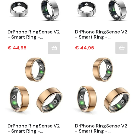
DrPhone RingSense V2
DrPhone RingSense V2
- Smart Ring -
- Smart Ring -
Europese Ringmaat 67
Europese Ringmaat 65
- IP68 Waterdicht -
- IP68 Waterdicht -
Prijs
Prijs
€ 44,95
€ 44,95
24-Uur...
24-Uur...
DrPhone RingSense V2
DrPhone RingSense V2
- Smart Ring -
- Smart Ring -