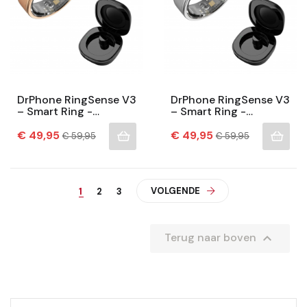
DrPhone RingSense V3
DrPhone RingSense V3
– Smart Ring -
– Smart Ring -
Europese Ringmaat 57
Europese Ringmaat 54
Prijs
– Slaapmonitor –
Normale
Prijs
- 5ATM Waterdicht –
Normale
€ 49,95
€ 49,95
€ 59,95
€ 59,95
prijs
prijs
Hartslagmeter - SpO2
Slaapmonitor –...
+...
VOLGENDE
1
2
3

Terug naar boven