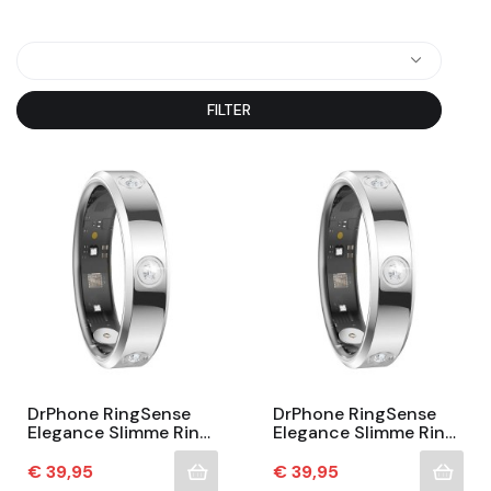
FILTER
DrPhone RingSense
DrPhone RingSense
Elegance Slimme Ring
Elegance Slimme Ring
- Smart Ring - IP68 -
- Smart Ring - IP68 -
Stappenteller - Zilver -
Stappenteller - Zilver -
Prijs
Prijs
€ 39,95
€ 39,95
EU Maat 61
EU Maat 58