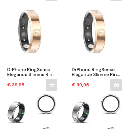
DrPhone RingSense
DrPhone RingSense
Elegance Slimme Ring
Elegance Slimme Ring
- Smart Ring - IP68 -
- Smart Ring - IP68 -
Stappenteller - Goud
Stappenteller - Goud
Prijs
Prijs
€ 39,95
€ 39,95
- EU Maat 58
- EU Maat 55