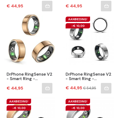
Europese Ringmaat
Europese Ringmaat
67/68- IP68
65/66 - IP68
Prijs
Prijs
€ 44,95
€ 44,95
Waterdicht - 24-Uur...
Waterdicht - 24-Uur...
AANBIEDING!
-€ 10,00
DrPhone RingSense V2
DrPhone RingSense V2
- Smart Ring -
- Smart Ring -
Europese Ringmaat 57
Europese Ringmaat 57
- IP68 Waterdicht -
Prijs
- IP68 Waterdicht -
Normale
Prijs
€ 44,95
€ 44,95
€ 54,95
prijs
24-Uur...
24-Uur...
AANBIEDING!
AANBIEDING!
-€ 10,00
-€ 10,00