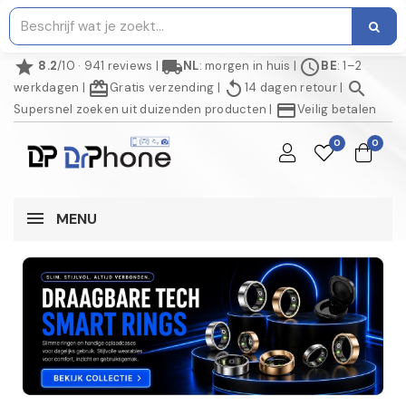
star
local_shipping
schedule
8.2
/10 · 941 reviews
|
NL
: morgen in huis
|
BE
: 1–2
redeem
replay
search
werkdagen
|
Gratis verzending
|
14 dagen retour
|
credit_card
Supersnel zoeken uit duizenden producten
|
Veilig betalen
0
0
MENU