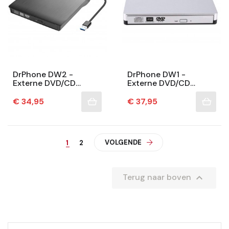
DrPhone DW2 -
DrPhone DW1 -
Externe DVD/CD
Externe DVD/CD
Writer - DVD Speler -
Writer - Brander - DVD
USB 3.0 - Windows /
Speler - CD Speler -
Prijs
Prijs
€ 34,95
€ 37,95
Mac OS / Macbook
USB 3.0 - Windows /
Mac...
VOLGENDE
1
2

Terug naar boven