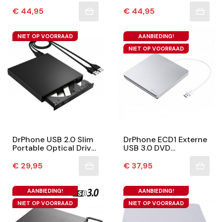
DVD +/- RW Optische
USB 3.0 – CD Speler
Drive - USB 3.0 &
Brander RW-
Prijs
Prijs
€ 44,95
€ 44,95
Type-C - Brander -...
Schrijver/...
NIET OP VOORRAAD
AANBIEDING!
NIET OP VOORRAAD
DrPhone USB 2.0 Slim
DrPhone ECD1 Externe
Portable Optical Drive
USB 3.0 DVD
– CD / DVD-RW –
Speler/Driver-CD-
DVD-ROM – Brander –
DVD+/-RW-Brander -
Prijs
Prijs
€ 29,95
€ 37,95
Draagbaar &...
Slot-In CD-Rom -
Zilver
AANBIEDING!
AANBIEDING!
NIET OP VOORRAAD
NIET OP VOORRAAD