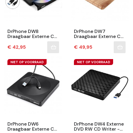
DrPhone DW8
DrPhone DW7
Draagbaar Externe CD
Draagbaar Externe CD
DVD +/- RW Optische
DVD- RW Optische
Drive - USB 3.0 & USB
Drive - USB 3.0 &
Prijs
Prijs
€ 42,95
€ 49,95
C - Brander -
Type-C - Brander -
Rewriter...
Rewriter -...
NIET OP VOORRAAD
NIET OP VOORRAAD
DrPhone DW6
DrPhone DW4 Externe
Draagbaar Externe CD
DVD RW CD Writer -