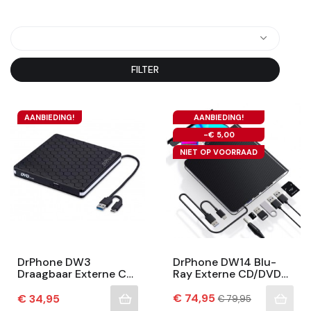
FILTER
AANBIEDING!
AANBIEDING!
-€ 5,00
NIET OP VOORRAAD
DrPhone DW3
DrPhone DW14 Blu-
Draagbaar Externe CD
Ray Externe CD/DVD
DVD +/- RW Optische
Speler USB 3.0 Type-C
Drive - USB 3.0 &
Prijs
Met SD Kaartlezer –
Normale
Prijs
€ 74,95
€ 34,95
€ 79,95
prijs
Type-C - Brander -...
USB 2.0 – USB-C – 5...