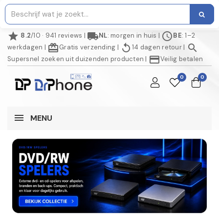
star
local_shipping
schedule
8.2
/10 · 941 reviews
|
NL
: morgen in huis
|
BE
: 1–2
redeem
replay
search
werkdagen
|
Gratis verzending
|
14 dagen retour
|
credit_card
Supersnel zoeken uit duizenden producten
|
Veilig betalen
0
0
MENU