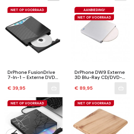
NIET OP VOORRAAD
AANBIEDING!
NIET OP VOORRAAD
DrPhone FusionDrive
DrPhone DW9 Externe
7-In-1 – Externe DVD-
3D Blu-Ray CD/DVD-
Speler En Brander In
Drive Speler- USB 3.0
Één Compact Design -
En Type-C - Slot-In
Prijs
Prijs
€ 39,95
€ 89,95
USB 3.0/...
CD DVD-Brander...
NIET OP VOORRAAD
NIET OP VOORRAAD