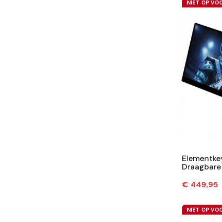
NIET OP VO
Elementke
Draagbare 
3840x2160
Prijs
€ 449,95
NIET OP VO