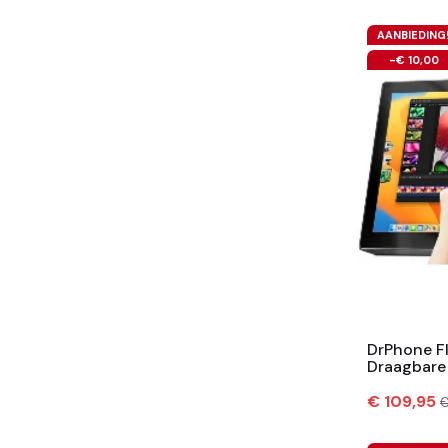
AANBIEDING
-€ 10,00
DrPhone Fl
Draagbare
Luidspreke
Prijs
N
€ 109,95
€
p