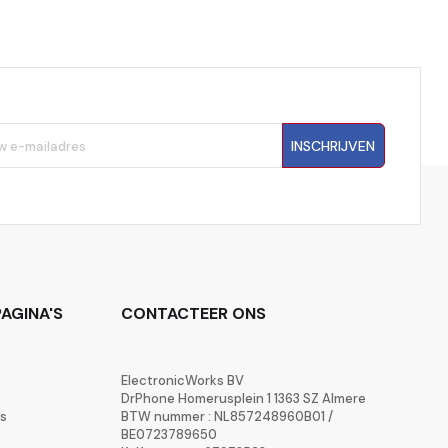
INSCHRIJVEN
AGINA'S
CONTACTEER ONS
ElectronicWorks BV
DrPhone Homerusplein 1 1363 SZ Almere
rs
BTW nummer : NL857248960B01 /
BE0723789650