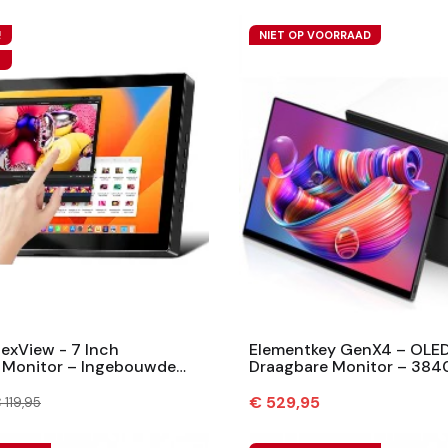
!
NIET OP VOORRAAD
exView - 7 Inch
Elementkey GenX4 – OLED 
 Monitor – Ingebouwde
Draagbare Monitor – 384
rs – Draagbare Scherm –...
60Hz OLED + Freesync –...
ormale
Prijs
€ 529,95
 119,95
rijs