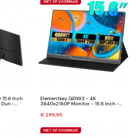
NIET OP VOORRAAD
15.6 Inch
Elementkey GENX3 - 4K
 Dun -
3840x2160P Monitor - 15.6 Inch -
144Hz +...
16:9 Schermverhouding - HDR, Eye
Care -...
Prijs
€ 299,95
NIET OP VOORRAAD