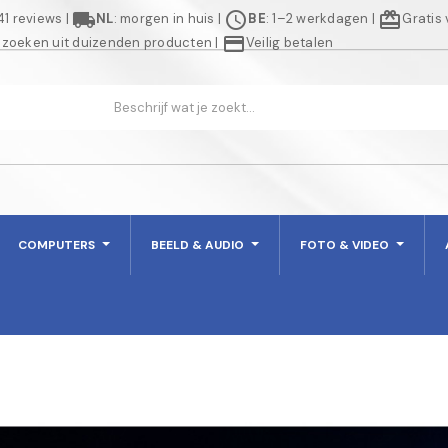
local_shipping
schedule
redeem
941 reviews
|
NL
: morgen in huis
|
BE
: 1–2 werkdagen
|
Gratis
credit_card
 zoeken uit duizenden producten
|
Veilig betalen
COMPUTERS
BEELD & AUDIO
FOTO & VIDEO