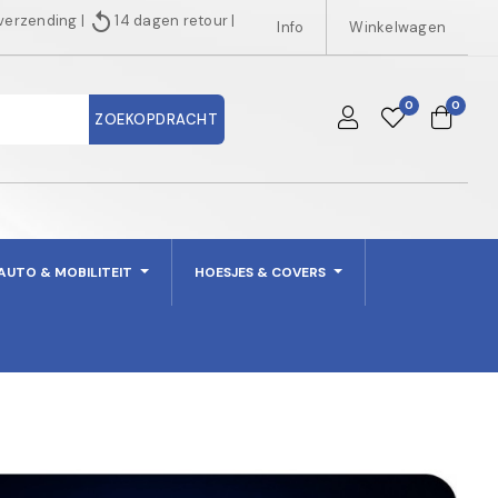
replay
 verzending
|
14 dagen retour
|
Info
Winkelwagen
0
0
ZOEKOPDRACHT
AUTO & MOBILITEIT
HOESJES & COVERS