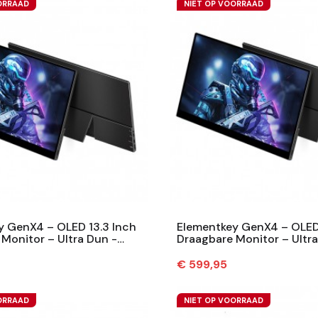
ORRAAD
NIET OP VOORRAAD
y GenX4 – OLED 13.3 Inch
Elementkey GenX4 – OLED 
Monitor – Ultra Dun -
Draagbare Monitor – Ultra
 4K 60Hz OLED...
3840x2160 4K 60Hz OLED 
Prijs
€ 599,95
ORRAAD
NIET OP VOORRAAD