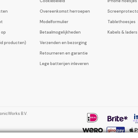
Cookiebeleid
iPhone hoesjes
cten
Overeenkomst herroepen
Screenprotect
ht
Modelformulier
Tablethoesjes
 op
Betaalmogelijkheden
Kabels & laders
eid producten)
Verzenden en bezorging
Retourneren en garantie
Lege batterijen inleveren
ronicWorks B.V.