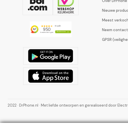
Over DrPhone
Nieuwe produ
Meest verkoc
Neem contact
GPSR (veiligh
2022 · DrPhone.nl · Met liefde ontworpen en gerealiseerd door Elect