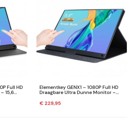
0P Full HD
Elementkey GENX1 – 1080P Full HD
– 15,6
Draagbare Ultra Dunne Monitor –
n +...
15,6 Inch Monitor – Ingebouwde...
Prijs
€ 229,95