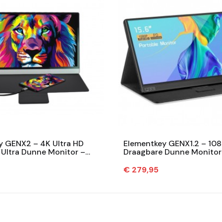
y GENX2 – 4K Ultra HD
Elementkey GENX1.2 – 108
 Ultra Dunne Monitor –
Draagbare Dunne Monitor 
 15,6 Inch Monitor –...
Inch Monitor – Touchscree
Prijs
€ 279,95