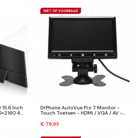
NIET OP VOORRAAD
15.6 Inch
DrPhone AutoVue Pro 7 Monitor -
0×2160 4K
Touch Toetsen - HDMi / VGA / AV -
7-Inch Mini TFT-Scherm - Voor...
Prijs
€ 79,95