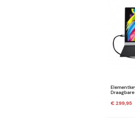
Elementke
Draagbare
HDR 60hz -
Prijs
€ 299,95