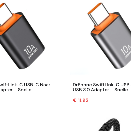
wiftLink-C USB-C Naar
DrPhone SwiftLink-C USB
apter – Snelle
USB 3.0 Adapter – Snelle
racht – Compact –
Dataoverdracht – Compa
Zwart
Metaal – Grijs
Prijs
€ 11,95