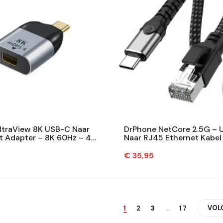
ltraView 8K USB-C Naar
DrPhone NetCore 2.5G – 
t Adapter – 8K 60Hz – 4K
Naar RJ45 Ethernet Kabel
ug & Play – Grijs
– Plug & Play – Nylon – 2
Prijs
€ 35,95
VOL
1
2
3
…
17