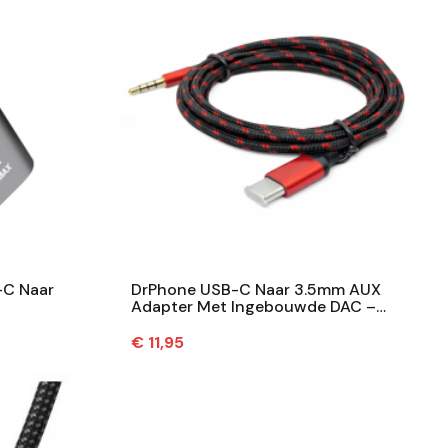
-C Naar
DrPhone USB-C Naar 3.5mm AUX
Adapter Met Ingebouwde DAC –
ct –
Compatibel Met IPhone & Android –
Audio...
Prijs
€ 11,95