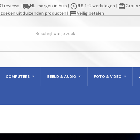
local_shipping
schedule
redeem
941 reviews
|
NL
: morgen in huis
|
BE
: 1–2 werkdagen
|
Gratis
credit_card
 zoeken uit duizenden producten
|
Veilig betalen
COMPUTERS
BEELD & AUDIO
FOTO & VIDEO