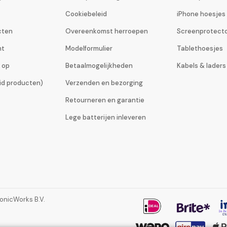
Cookiebeleid
iPhone hoesjes
cten
Overeenkomst herroepen
Screenprotect
ht
Modelformulier
Tablethoesjes
 op
Betaalmogelijkheden
Kabels & laders
eid producten)
Verzenden en bezorging
Retourneren en garantie
Lege batterijen inleveren
ronicWorks B.V.