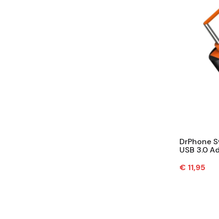
DrPhone S
USB 3.0 Ad
Dataoverd
Metaal – 
Prijs
€ 11,95