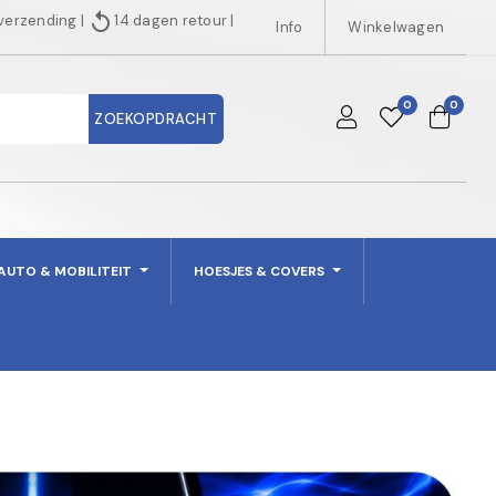
replay
 verzending
|
14 dagen retour
|
Info
Winkelwagen
0
0
ZOEKOPDRACHT
AUTO & MOBILITEIT
HOESJES & COVERS