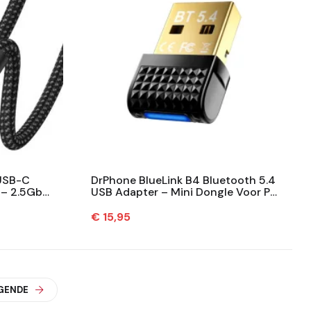
USB-C
DrPhone BlueLink B4 Bluetooth 5.4
 – 2.5Gbps
USB Adapter – Mini Dongle Voor PC
m - Zwart
& Laptop – Plug & Play –...
Prijs
€ 15,95
GENDE