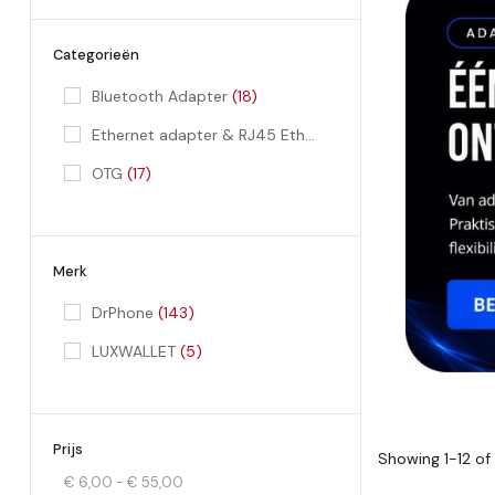
Categorieën
Bluetooth Adapter
(18)
Ethernet adapter & RJ45 Ethernet Kabels
(75)
OTG
(17)
Merk
DrPhone
(143)
LUXWALLET
(5)
Prijs
Showing 1-12 of 
€ 6,00 - € 55,00