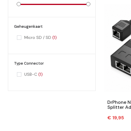
Geheugenkaart
Micro SD / SD
(1)
Type Connector
USB-C
(1)
DrPhone N
Splitter A
100 Mbps 
Prijs
€ 19,95