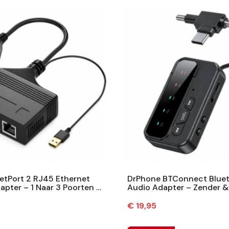
etPort 2 RJ45 Ethernet
DrPhone BTConnect Bluet
dapter – 1 Naar 3 Poorten –
Audio Adapter – Zender &
– USB Voeding – Zwart
Ontvanger – AUX 3.5mm 
Voeding
Prijs
€ 19,95