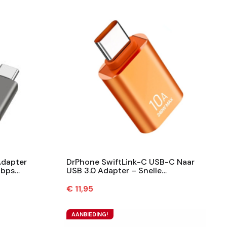
Adapter
DrPhone SwiftLink-C USB-C Naar
Gbps
USB 3.0 Adapter – Snelle
60W
Dataoverdracht – Compact –
Metaal – Orange
Prijs
€ 11,95
AANBIEDING!