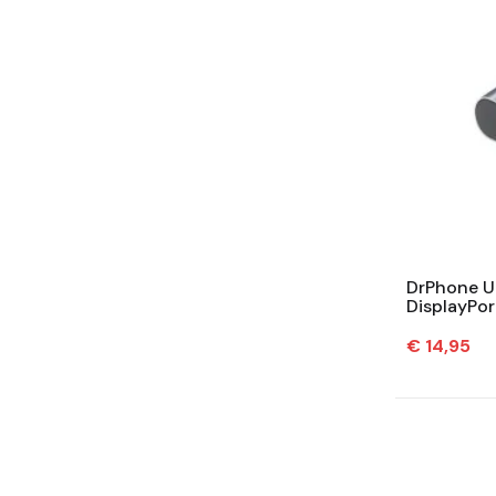
DrPhone U
DisplayPor
120Hz – Pl
Prijs
€ 14,95