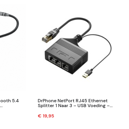
ooth 5.4
DrPhone NetPort RJ45 Ethernet
Splitter 1 Naar 3 – USB Voeding –
– USB-C
100 Mbps – Ethernet Adapter /...
Prijs
€ 19,95