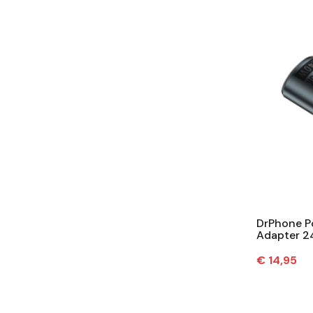
DrPhone P
Adapter 2
8K Output –
Prijs
€ 14,95