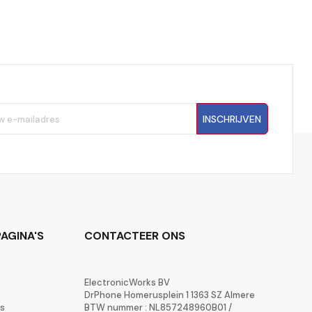
INSCHRIJVEN
AGINA'S
CONTACTEER ONS
ElectronicWorks BV
DrPhone Homerusplein 1 1363 SZ Almere
rs
BTW nummer : NL857248960B01 /