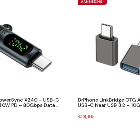
AANBIEDING!
owerSync X240 – USB-C
DrPhone LinkBridge OTG 
40W PD – 80Gbps Data –
USB-C Naar USB 3.2 – 10
 Digitaal Display –...
Snelheid – Aluminium – 
Prijs
€ 8,95