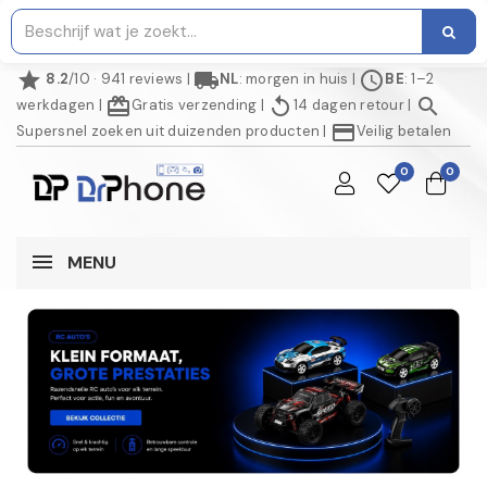
star
local_shipping
schedule
8.2
/10 · 941 reviews
|
NL
: morgen in huis
|
BE
: 1–2
redeem
replay
search
werkdagen
|
Gratis verzending
|
14 dagen retour
|
credit_card
Supersnel zoeken uit duizenden producten
|
Veilig betalen
0
0
MENU