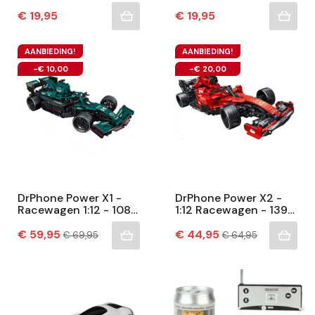
Mini Auto Voor
Mini Auto Voor
Kinderen – Met
Kinderen – Horloge
Prijs
Prijs
€ 19,95
€ 19,95
Horloge Station -
Station – Roze
Rood
AANBIEDING!
AANBIEDING!
-€ 10,00
-€ 20,00
DrPhone Power X1 -
DrPhone Power X2 -
Racewagen 1:12 - 1089
1:12 Racewagen - 1392
Stuks - RC Besturbaar
Stuks - High-Tech
Prijs
High-Tech
Normale
Prijs
Bouwstenen Kit +
Normale
€ 59,95
€ 44,95
€ 69,95
€ 64,95
prijs
prijs
Bouwstenen Kit +
Motor + Controller –...
Motor +...