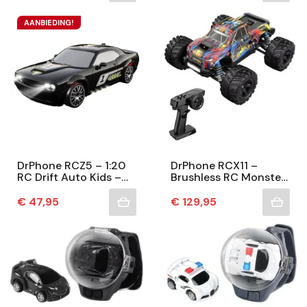
LED...
AANBIEDING!
DrPhone RCZ5 – 1:20
DrPhone RCX11 –
RC Drift Auto Kids –
Brushless RC Monster
4WD – 2.4GHz – 20
Truck 4WD – 1:20 –
Km/u – Drift & Race
39+ Km/u – 7.4V – All-
Prijs
Prijs
€ 47,95
€ 129,95
Banden – LED –...
Terrain – LED –...