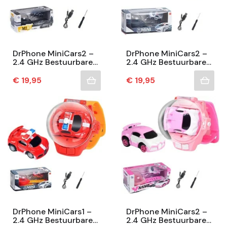
DrPhone MiniCars2 –
DrPhone MiniCars2 –
2.4 GHz Bestuurbare
2.4 GHz Bestuurbare
Mini Auto Voor
Mini Auto Voor
Kinderen – Horloge
Kinderen – Horloge
Prijs
Prijs
€ 19,95
€ 19,95
Station – Donker Grijs
Station - Wit
DrPhone MiniCars1 –
DrPhone MiniCars2 –
2.4 GHz Bestuurbare
2.4 GHz Bestuurbare