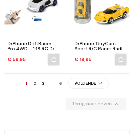
DrPhone DriftRacer
DrPhone TinyCars -
Pro 4WD – 1:18 RC Drift
Sport R/C Racer Radio
Auto Met Waterspray,
Besturing - 20 KM/H -
Hand-Horloge
RC Micro Racing
Prijs
Prijs
€ 59,95
€ 19,95
Besturing &...
Bestuurbare Auto...
VOLGENDE
1
2
3
…
6

Terug naar boven