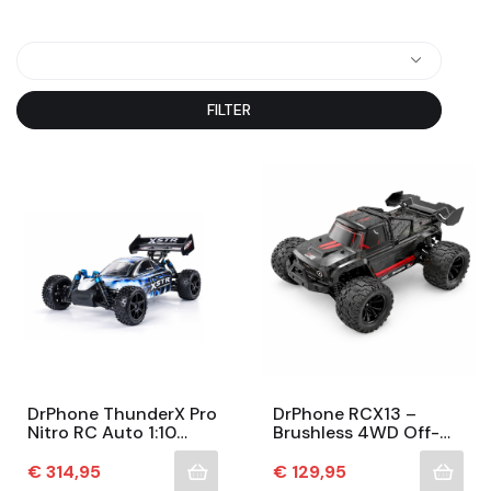
FILTER
DrPhone ThunderX Pro
DrPhone RCX13 –
Nitro RC Auto 1:10
Brushless 4WD Off-
4WD 70 Km/je – RC
Road RC Buggy – 1:14
Auto's
– Tot 55 Km/u –
Prijs
Prijs
€ 314,95
€ 129,95
Metalen Aandrijving –