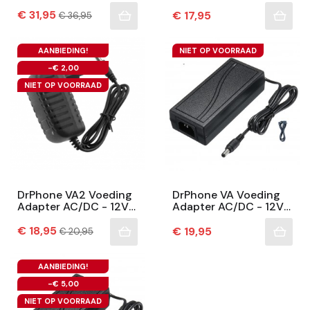
8A - Universele Lader
2A - Universele Lader
Prijs
– 50/60hz - 96W –
Normale
– 50/60hz – Plug
€ 31,95
Prijs
€ 17,95
€ 36,95
prijs
Plug 5.5mm X 2.5mm...
5.5mm X 2.5mm -
Zwart
AANBIEDING!
NIET OP VOORRAAD
-€ 2,00
NIET OP VOORRAAD
DrPhone VA2 Voeding
DrPhone VA Voeding
Adapter AC/DC - 12V
Adapter AC/DC - 12V
3A - Universele Lader
3A - Universele Lader
Prijs
– 50/60hz – Plug
Normale
– 50/60hz 1.6A – Plug
€ 18,95
Prijs
€ 19,95
€ 20,95
prijs
5.5mm X 2.5mm -
5.5mm X 2.5mm...
Zwart
AANBIEDING!
-€ 5,00
NIET OP VOORRAAD