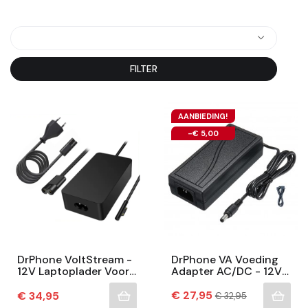
FILTER
AANBIEDING!
-€ 5,00
DrPhone VoltStream -
DrPhone VA Voeding
12V Laptoplader Voor
Adapter AC/DC - 12V
Surface Pro 3 & 4 –
6A - Universele Lader
31W Laptoplader -
Prijs
– 50/60hz 1.6A – Plug
Normale
Prijs
€ 27,95
€ 34,95
€ 32,95
prijs
Zwart
5.5mm X 2.5mm...