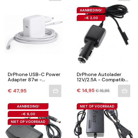
AANBIEDING!
-€ 2,00
DrPhone USB-C Power
DrPhone Autolader
Adapter 87w -
12V/2.5A - Compatibel
Adapter Voeding +
Met Microsoft Surface
Type-C Naar Type-C
Prijs
Pro 4 / 3 Auto Oplader
Normale
Prijs
€ 14,95
€ 47,95
€ 16,95
prijs
Kabel
- Surface...
AANBIEDING!
NIET OP VOORRAAD
-€ 6,00
NIET OP VOORRAAD