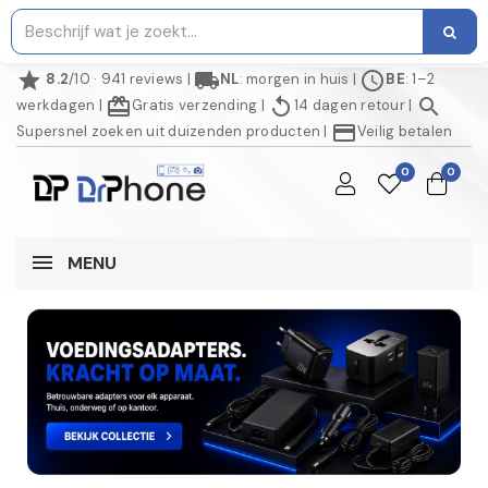
star
local_shipping
schedule
8.2
/10 · 941 reviews
|
NL
: morgen in huis
|
BE
: 1–2
redeem
replay
search
werkdagen
|
Gratis verzending
|
14 dagen retour
|
credit_card
Supersnel zoeken uit duizenden producten
|
Veilig betalen
0
0
MENU