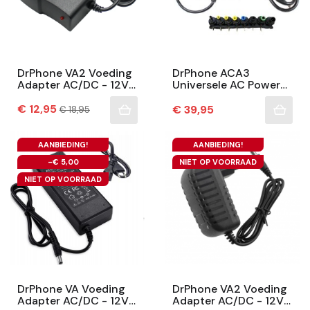
DrPhone VA2 Voeding
DrPhone ACA3
Adapter AC/DC - 12V
Universele AC Power
1A - Universele Lader –
Adapter Oplader –
Prijs
50/60hz – Plug 5.5mm
Normale
96W 12V Naar 24V Met
€ 12,95
Prijs
€ 39,95
€ 18,95
prijs
X 2.5mm – Zwart
8 Tips(Converters)
AANBIEDING!
AANBIEDING!
-€ 5,00
NIET OP VOORRAAD
NIET OP VOORRAAD
DrPhone VA Voeding
DrPhone VA2 Voeding
Adapter AC/DC - 12V
Adapter AC/DC - 12V