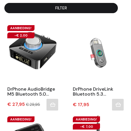
FILTER
AANBIEDING!
-€ 2,00
DrPhone AudioBridge
DrPhone DriveLink
M5 Bluetooth 5.0
Bluetooth 5.3
Audio Adapter –
Ontvanger – AUX
Prijs
Zender & Ontvanger –
Normale
Auto Adapter –
€ 27,95
Prijs
€ 17,95
€ 29,95
prijs
AUX, RCA, USB,
Handsfree Bellen –
MicroSD...
Micro SD Kaart...
AANBIEDING!
AANBIEDING!
-€ 7,00