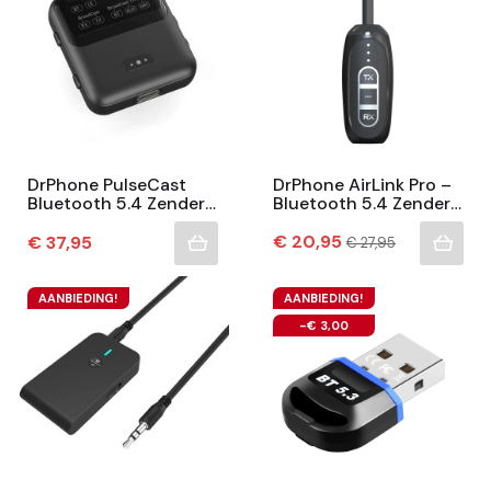
DrPhone PulseCast
DrPhone AirLink Pro –
Bluetooth 5.4 Zender
Bluetooth 5.4 Zender
& Ontvanger –
& Ontvanger – 3-In-1
Auracast Audio Delen
Prijs
TX/RX & Broadcast –
Normale
Prijs
€ 20,95
€ 37,95
€ 27,95
prijs
– USB-C & AUX –
LE Audio –...
Lage...
AANBIEDING!
AANBIEDING!
-€ 3,00