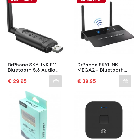
DrPhone SKYLINK E11
DrPhone SKYLINK
Bluetooth 5.3 Audio
MEGA2 - Bluetooth
Zender Met AptX
Audio Adapter -
Adaptive – Dual
Receiver / Zender -
Prijs
Prijs
€ 29,95
€ 39,95
Stream – USB &
AptX - RX/TX - 80M
AUX–...
Afstand...