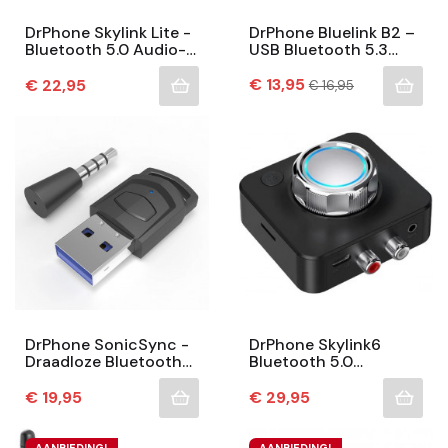
DrPhone Skylink Lite -
DrPhone Bluelink B2 –
Bluetooth 5.0 Audio-
USB Bluetooth 5.3
Adapter –
Adapter – Bluetooth
Ruisonderdrukking,
Prijs
Ontvanger / Dongle -
Normale
Prijs
€ 13,95
€ 22,95
€ 16,95
prijs
Lange Batterijduur &...
Toetsenbord –...
DrPhone SonicSync -
DrPhone Skylink6
Draadloze Bluetooth
Bluetooth 5.0
5.0 Headphone
Ontvanger 5.0 – 3D
Adapter Compatibel
Stereo - Draadloze
Prijs
Prijs
€ 19,95
€ 29,95
Met PS5/PS4 And PC...
Adapter Met MicroSD
Kaart/...
AANBIEDING!
AANBIEDING!