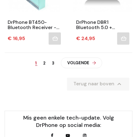
DrPhone BT450-
DrPhone DBR1
Bluetooth Receiver -
Bluetooth 5.0 +
Aux 3.5mm - Auto -
EDR/Class2 Ontvanger
Thuis - Speakers &
Draadloze Audio
Prijs
Prijs
€ 16,95
€ 24,95
Meer – Zwart
Ontvanger Adapter
Met NFC –...
VOLGENDE
1
2
3

Terug naar boven
Mis geen enkele tech-update. Volg
DrPhone op social media: