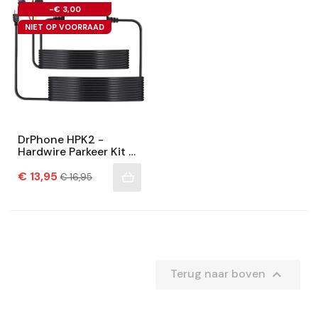
-€ 3,00
NIET OP VOORRAAD
DrPhone HPK2 -
Hardwire Parkeer Kit –
Lage
Prijs
Voltagebescherming –
Normale
€ 13,95
€ 16,95
prijs
Constante Voeding –
Mini USB –...

Terug naar boven