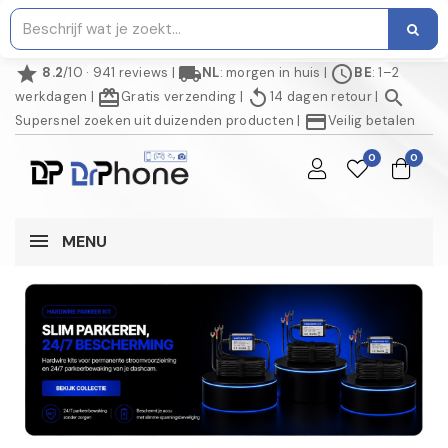
star
local_shipping
schedule
8.2
/10 · 941 reviews
|
NL
: morgen in huis
|
BE
: 1–2
redeem
replay
search
werkdagen
|
Gratis verzending
|
14 dagen retour
|
credit_card
Supersnel zoeken uit duizenden producten
|
Veilig betalen
0
0
MENU