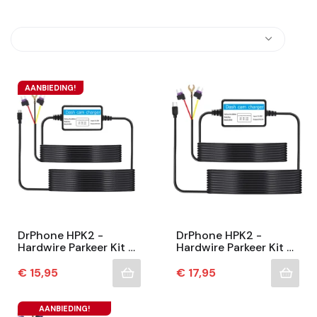
AANBIEDING!
DrPhone HPK2 -
DrPhone HPK2 -
Hardwire Parkeer Kit –
Hardwire Parkeer Kit –
Lage
Lage
Voltagebescherming –
Voltagebescherming –
Prijs
Prijs
€ 15,95
€ 17,95
Constante Voeding –
Constante Voeding –
Micro USB –...
USB-C –...
AANBIEDING!