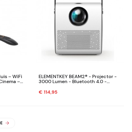
uis – WiFi
ELEMENTKEY BEAM2® - Projector -
 Cinema –
3000 Lumen - Bluetooth 4.0 -
men...
Projector Beamer - Speaker - Home...
Prijs
€ 114,95
E