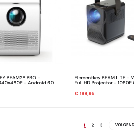
EY BEAM2® PRO –
Elementkey BEAM LITE + M
 640x480P – Android 6.0
Full HD Projector - 1080P
FULL HD – 150 ANSI Lumen
Android Beamer – 3300 Lu
Prijs
€ 169,95
VOLGEND
1
2
3