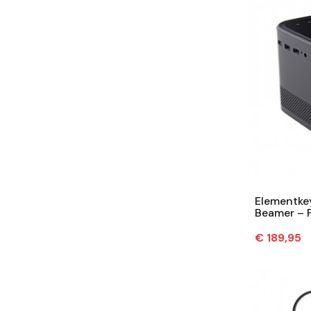
Elementke
Beamer – 
180 ANSI L
Prijs
€ 189,95