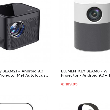
y BEAM21 – Android 9.0
ELEMENTKEY BEAM6 - WiFi
Projector Met Autofocus –
Projector - Android 9.0 – 
umen - Native 1080P...
Airplay / DLNA - Bluetooth 
Prijs
€ 189,95