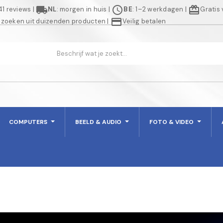
local_shipping
schedule
redeem
941 reviews
|
NL
: morgen in huis
|
BE
: 1–2 werkdagen
|
Gratis
credit_card
 zoeken uit duizenden producten
|
Veilig betalen
COMPUTERS
BEELD & AUDIO
FOTO & VIDEO