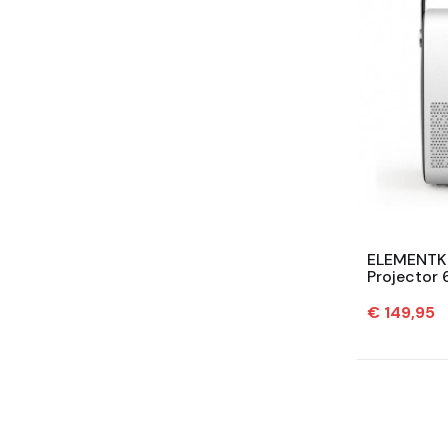
ELEMENTK
Projector
Beamer - 
–...
Prijs
€ 149,95