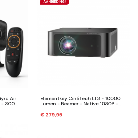
AANBIEDING!
yro Air
Elementkey CinéTech LT3 - 10000
 - 300
Lumen - Beamer - Native 1080P -
etooth...
Android 9.0 Besturing - Auto...
Prijs
€ 279,95