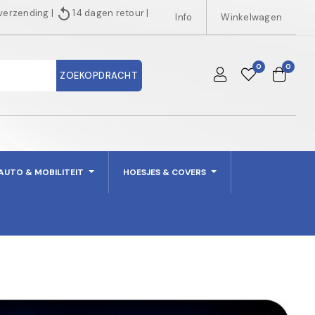
replay
 verzending
|
14 dagen retour
|
Info
Winkelwagen
0
0
ZOEKOPDRACHT
AUTO & MOBILITEIT
HOESJES & COVERS