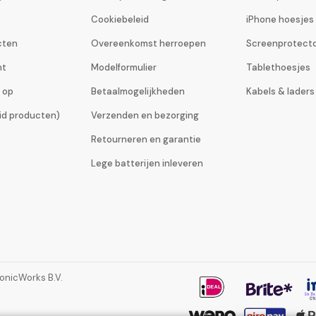
Cookiebeleid
iPhone hoesjes
cten
Overeenkomst herroepen
Screenprotect
ht
Modelformulier
Tablethoesjes
 op
Betaalmogelijkheden
Kabels & laders
eid producten)
Verzenden en bezorging
Retourneren en garantie
Lege batterijen inleveren
ronicWorks B.V.