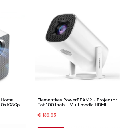
- Home
Elementkey PowerBEAM2 - Projector
920x1080p
Tot 100 Inch - Multimedia HDMI -
tooth...
Draagbare Projector - LED -...
Prijs
€ 139,95