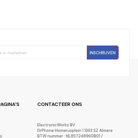
INSCHRIJVEN
AGINA'S
CONTACTEER ONS
ElectronicWorks BV
DrPhone Homerusplein 1 1363 SZ Almere
rs
BTW nummer : NL857248960B01 /