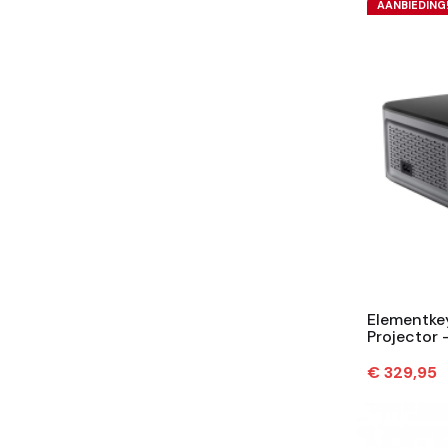
AANBIEDING
Elementke
Projector 
700 ANSI L
Prijs
€ 329,95