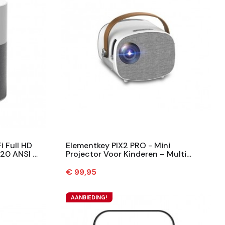
 Full HD
Elementkey PIX2 PRO - Mini
120 ANSI -
Projector Voor Kinderen – Multi
+...
Screen Smartphone Verbinden -
1080P –...
Prijs
€ 99,95
AANBIEDING!