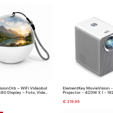
isionOrb – WiFi Videobol
ElementKey MovieVision 
80 Display – Foto, Video
Projector - 4Ω3W X 1 - 1
– 100MB – USB-C – Wit
- Multi Media - 65W - Blue
Prijs
€ 219,95