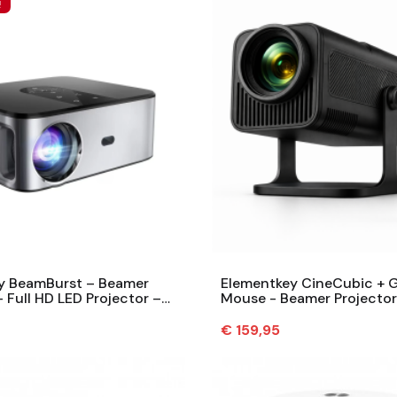
!
y BeamBurst – Beamer
Elementkey CineCubic + G
– Full HD LED Projector –
Mouse - Beamer Projector
umen – Home Theater -...
Ansi - Android, WiFi 6, Blu
Prijs
€ 159,95