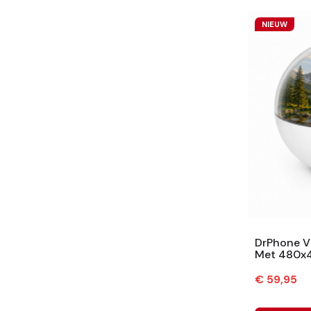
NIEUW
DrPhone V
Met 480x4
En Audio 
Prijs
€ 59,95