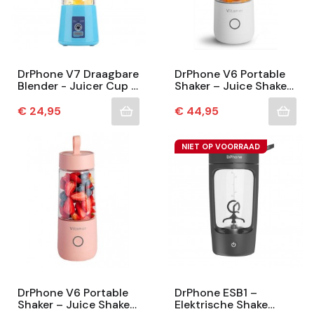
DrPhone V7 Draagbare
DrPhone V6 Portable
Blender - Juicer Cup –
Shaker – Juice Shaker
Fruitmix Met 2000
– Mixer – Drink En
MAh Accu - 380ml -
Shake – On The Go –
Prijs
Prijs
€ 24,95
€ 44,95
180W – Blauw
Gym - Shaker –...
NIET OP VOORRAAD
DrPhone V6 Portable
DrPhone ESB1 –
Shaker – Juice Shaker
Elektrische Shake