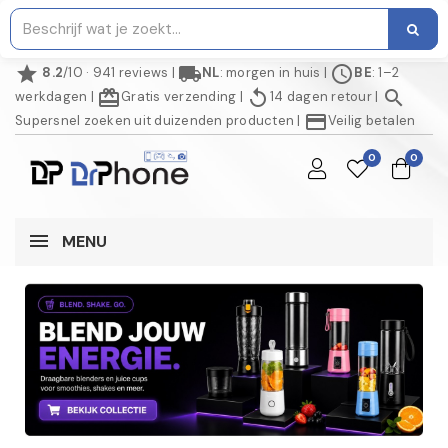
star
local_shipping
schedule
8.2
/10 · 941 reviews
|
NL
: morgen in huis
|
BE
: 1–2
redeem
replay
search
werkdagen
|
Gratis verzending
|
14 dagen retour
|
credit_card
Supersnel zoeken uit duizenden producten
|
Veilig betalen
0
0
MENU