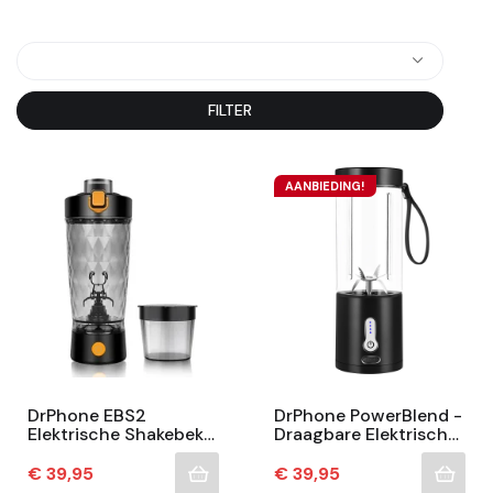
FILTER
AANBIEDING!
DrPhone EBS2
DrPhone PowerBlend -
Elektrische Shakebeker
Draagbare Elektrische
– 650ml – USB-C
Juicer – Draagbare
Oplaadbaar –
Blender – 530 ML
Prijs
Prijs
€ 39,95
€ 39,95
Automatisch Mixen –
Capaciteit – 20000...