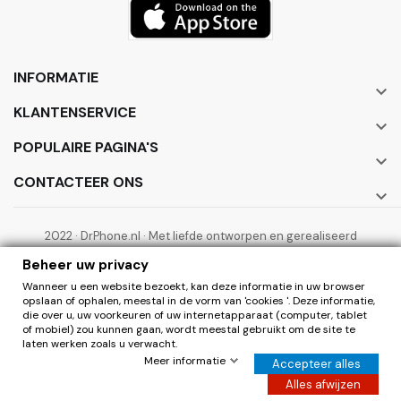
INFORMATIE

KLANTENSERVICE

POPULAIRE PAGINA'S

CONTACTEER ONS

2022 · DrPhone.nl · Met liefde ontworpen en gerealiseerd
door ElectronicWorks B.V.
Beheer uw privacy
Wanneer u een website bezoekt, kan deze informatie in uw browser
opslaan of ophalen, meestal in de vorm van 'cookies '. Deze informatie,
die over u, uw voorkeuren of uw internetapparaat (computer, tablet
of mobiel) zou kunnen gaan, wordt meestal gebruikt om de site te
laten werken zoals u verwacht.
0
Herroepen
Meer informatie
Accepteer alles
Hier de overeenkomst herroepen
Alles afwijzen