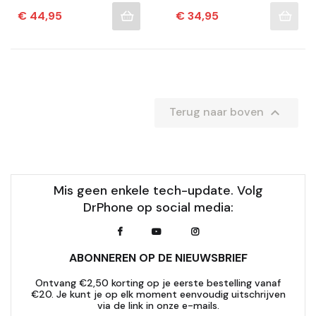
– Mixer – Drink En
Beker – BPA-Vrij –
Shake – On The Go –
7000 RPM - 7,4 W
Prijs
Prijs
€ 44,95
€ 34,95
Gym - Shaker –...
Krachtige Motor –
Lekvrij –...

Terug naar boven
Mis geen enkele tech-update. Volg
DrPhone op social media:
ABONNEREN OP DE NIEUWSBRIEF
Ontvang €2,50 korting op je eerste bestelling vanaf
€20. Je kunt je op elk moment eenvoudig uitschrijven
via de link in onze e-mails.