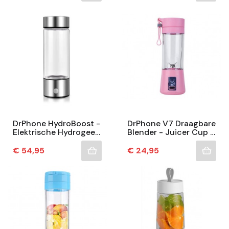
Tritan...
DrPhone HydroBoost -
DrPhone V7 Draagbare
Elektrische Hydrogeen
Blender - Juicer Cup –
Waterfles - Waterstof
Fruitmix Met 2000
Waterbeker - 420ML –
MAh Batterij - 380ml –
Prijs
Prijs
€ 54,95
€ 24,95
Waterstof...
Roze