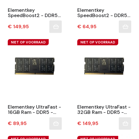
Elementkey
Elementkey
SpeedBoost2 - DDR5
SpeedBoost2 - DDR5
Geheugen – 16GB
Geheugen – 8GB
4800MHz (PC5-
4800MHz (PC5-
Prijs
Prijs
€ 149,95
€ 64,95
38400) – Hoge
38400) – Hoge
Snelheid &
Snelheid &
Betrouwbare...
Betrouwbare...
NIET OP VOORRAAD
NIET OP VOORRAAD
Elementkey UltraFast -
Elementkey UltraFast -
16GB Ram - DDR5 -
32GB Ram - DDR5 -
5600Mhz - SoDimm -
5600Mhz - SoDimm -
Premium Chip -
Premium Chip -
Prijs
Prijs
€ 89,95
€ 149,95
Geschikt Voor
Geschikt Voor
Notebook...
Notebook...
NIET OP VOORRAAD
NIET OP VOORRAAD