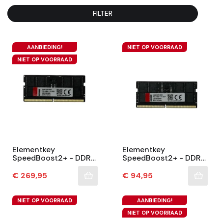
FILTER
AANBIEDING!
NIET OP VOORRAAD
NIET OP VOORRAAD
Elementkey
Elementkey
SpeedBoost2+ - DDR5
SpeedBoost2+ - DDR5
Geheugen – 32GB
Geheugen – 16GB
5600MHz (PC5-
5600MHz (PC5-
Prijs
Prijs
€ 269,95
€ 94,95
44800) – Hoge
44800) – Hoge
Snelheid &
Snelheid &
Betrouwbare...
Betrouwbare...
NIET OP VOORRAAD
AANBIEDING!
NIET OP VOORRAAD