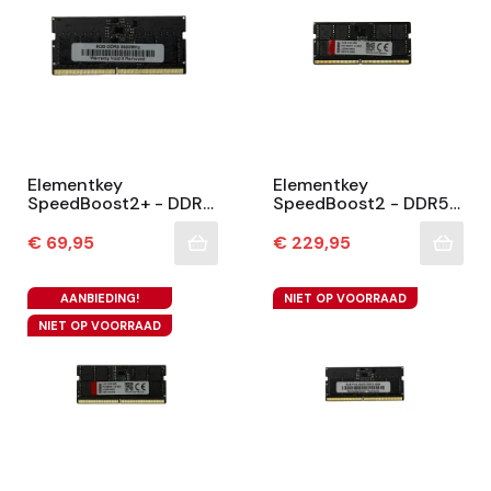
Elementkey
Elementkey
SpeedBoost2+ - DDR5
SpeedBoost2 - DDR5
Geheugen – 8GB
Geheugen – 32GB
5600MHz (PC5-
4800MHz (PC5-
Prijs
Prijs
€ 69,95
€ 229,95
44800) – Hoge
38400) – Hoge
Snelheid &
Snelheid &
Betrouwbare...
Betrouwbare...
AANBIEDING!
NIET OP VOORRAAD
NIET OP VOORRAAD