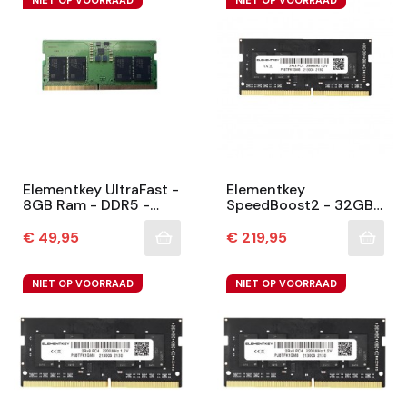
Elementkey UltraFast -
Elementkey
8GB Ram - DDR5 -
SpeedBoost2 - 32GB -
5600Mhz - SoDimm -
DDR4 SODIMM
Premium Chip -
3200MHz - Extra Snel
Prijs
Prijs
€ 49,95
€ 219,95
Geschikt Voor
- 3 Jaar Garantie -
Notebook...
Geschikt...
NIET OP VOORRAAD
NIET OP VOORRAAD