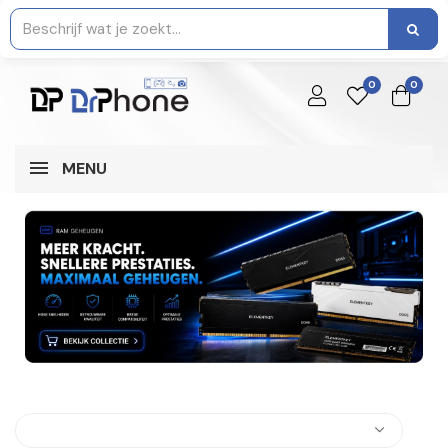
0
0
MENU