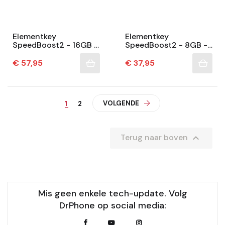
Elementkey
Elementkey
SpeedBoost2 - 16GB -
SpeedBoost2 - 8GB -
DDR4 SODIMM
DDR4 SODIMM
3200MHz - Extra Snel
3200MHz - Extra Snel
Prijs
Prijs
€ 57,95
€ 37,95
- 3 Jaar Garantie -
- 3 Jaar Garantie -
Geschikt...
Geschikt Voor...
VOLGENDE
1
2

Terug naar boven
Mis geen enkele tech-update. Volg
DrPhone op social media: