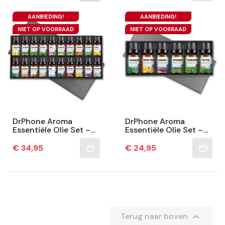
–...
AANBIEDING!
AANBIEDING!
NIET OP VOORRAAD
NIET OP VOORRAAD
DrPhone Aroma
DrPhone Aroma
Essentiële Olie Set –
Essentiële Olie Set –
20×10ml – Voor
6×10ml – Voor Diffuser,
Diffuser, Sauna En Bad
Sauna En Bad –
Prijs
Prijs
€ 34,95
€ 24,95
– Natuurlijk – Relax &...
Natuurlijk – Relax &...

Terug naar boven