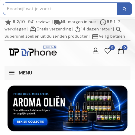
star
local_shipping
schedule
8.2
/10 · 941 reviews
|
NL
: morgen in huis
|
BE
: 1–2
redeem
replay
search
werkdagen
|
Gratis verzending
|
14 dagen retour
|
credit_card
Supersnel zoeken uit duizenden producten
|
Veilig betalen
0
0
MENU