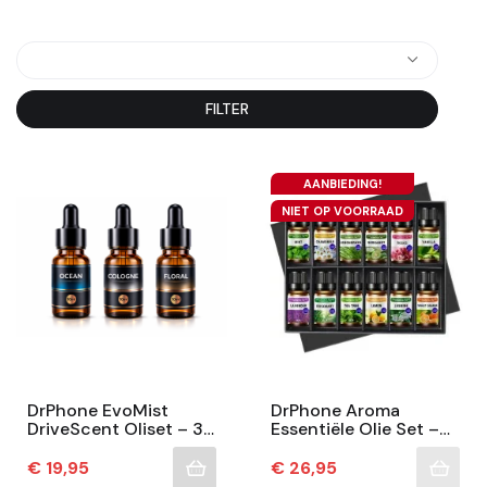
FILTER
AANBIEDING!
NIET OP VOORRAAD
DrPhone EvoMist
DrPhone Aroma
DriveScent Oliset – 3
Essentiële Olie Set –
Geuren – Oceaan
12×10ml – Voor
Flavor – Cologne
Diffuser, Sauna En Bad
Prijs
Prijs
€ 19,95
€ 26,95
Flavor – Florale Geur
– Natuurlijk – Relax &...