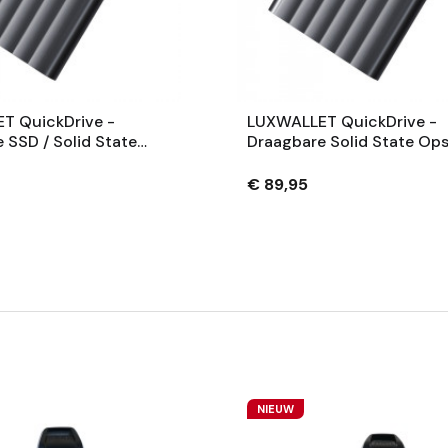
T QuickDrive -
LUXWALLET QuickDrive -
 SSD / Solid State
Draagbare Solid State Ops
 1000GB - 1TB Type-C
512GB - Type-C - USB 3.1 
 USB 3.1 - Metaal
Geschikt Voor Laptops - 
€ 89,95
- Zilver
NIEUW