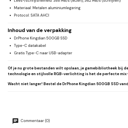
Lees-/schrijfsnelheid
: 388 MB/s (lezen), 362 MB/s (schrijven)
Materiaal
: Metalen aluminiumlegering
Protocol
: SATA AHCI
Inhoud van de verpakking
DrPhone Kingdian 500GB SSD
Type-C datakabel
Gratis Type-C naar USB-adapter
Of je nu grote bestanden wilt opslaan, je gamebibliotheek bij 
technologie en stijlvolle RGB-verlichting is het de perfecte mix
Wacht niet langer! Bestel de DrPhone Kingdian 500GB SSD vanda
Commentaar (0)