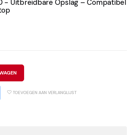
D - Uitbreidbare Opslag – Compatibel
top
LWAGEN
TOEVOEGEN AAN VERLANGLIJST