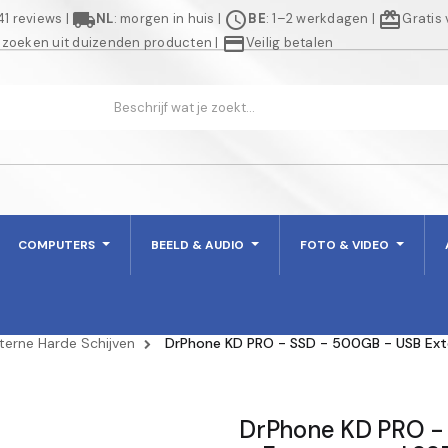
local_shipping
schedule
redeem
941 reviews
|
NL
: morgen in huis
|
BE
: 1–2 werkdagen
|
Gratis
credit_card
 zoeken uit duizenden producten
|
Veilig betalen
COMPUTERS
BEELD & AUDIO
FOTO & VIDEO
terne Harde Schijven
DrPhone KD PRO - SSD - 500GB - USB Exte
DrPhone KD PRO -