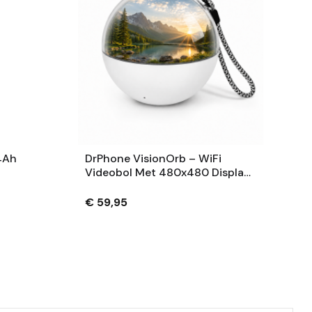
4Ah
DrPhone VisionOrb – WiFi
Videobol Met 480x480 Display
– Foto, Video En Audio – 100MB
– USB-C – Wit
€ 59,95