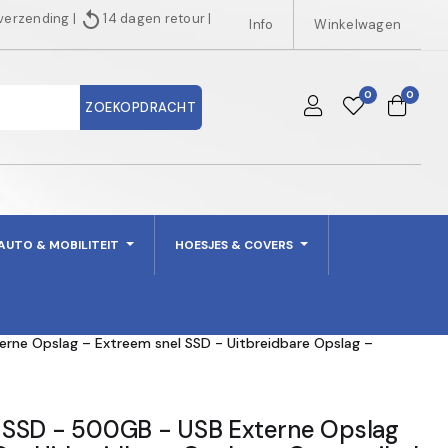
replay
 verzending
|
14 dagen retour
|
Info
Winkelwagen
0
0
ZOEKOPDRACHT
AUTO & MOBILITEIT
HOESJES & COVERS
rne Opslag – Extreem snel SSD - Uitbreidbare Opslag –
 SSD - 500GB - USB Externe Opslag