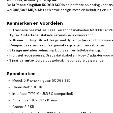
De
DrPhone Kingdian 500GB SSD
is de perfecte oplossing voor s
wel
388/362 MB/s
. Met een strak design, metalen behuizing en kleu
Kenmerken en Voordelen
-
Ultrasnelle prestaties
: Lees- en schrijfsnelheden tot 388/362 MB
-
Type-C interface
: Stabiele, razendsnelle overdracht.
-
RGB-verlichting
: Stijlvol design met dynamische verlichting voor
-
Compact zakformaat
: Past gemakkelijk in je broekzak of tas.
-
Stevige metalen behuizing
: Duurzaam en hittebestendig.
-
Inclusief accessoires
: Gratis datakabel en Type-C adapter voor op
-
3 jaar garantie
: Zorgeloos gebruik met uitgebreide garantie.
Specificaties
Model
: DrPhone Kingdian 500GB SSD
Capaciteit
: 500GB
Interface
: TYPE-C (USB 3.0 compatibel)
Afmetingen
: 102 x 37 x 10 mm
Cache
: 512 KB