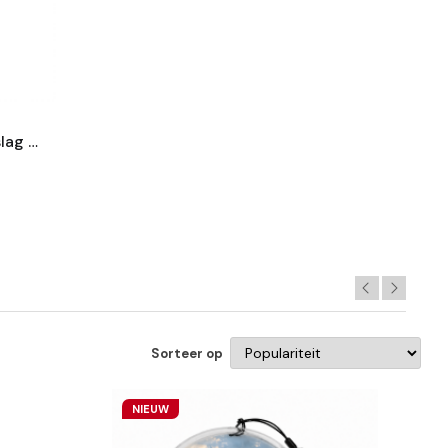
lag -
-
Metaal
Sorteer op
NIEUW