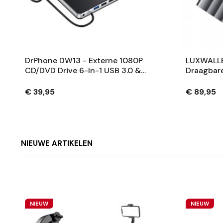
DrPhone DW13 - Externe 1080P
LUXWALLE
CD/DVD Drive 6-In-1 USB 3.0 &
Draagbare
USB-C Met SD/Micro Kaartlezer
Opslag -
– Windows / Mac / Linux - Zwart
- USB-C /
€ 39,95
€ 89,95
NIEUWE ARTIKELEN
NIEUW
NIEUW