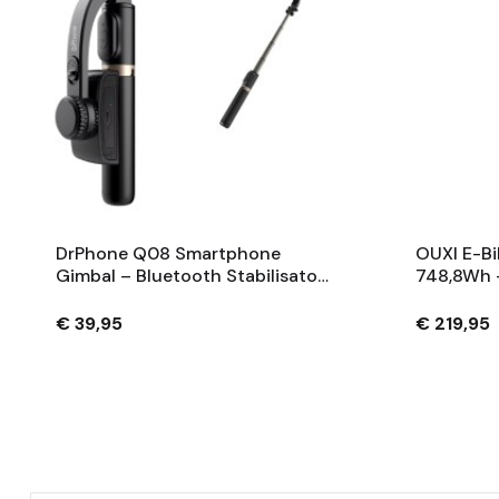
DrPhone Q08 Smartphone
OUXI E-Bi
Gimbal – Bluetooth Stabilisator
748,8Wh 
Met Tripod En 360° Rotatie -
Fietsaccu
Zwart
Sleutels 
€ 39,95
€ 219,95