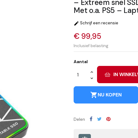
– Extreem snel SS
Met o.a. PS5 – Lap
Schrijf een recensie

€ 99,95
Inclusief belasting
Aantal
IN WINKE
shopping_cart
NU KOPEN
Delen