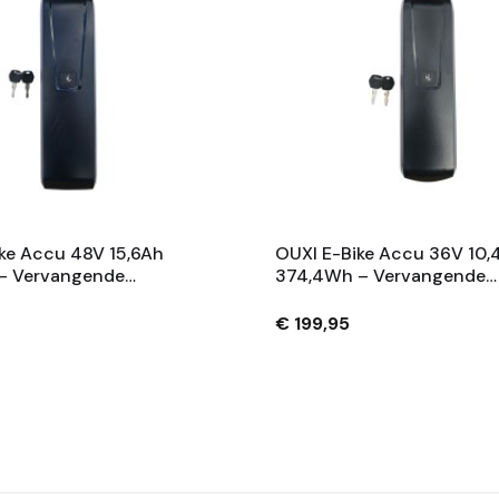
ke Accu 48V 15,6Ah
OUXI E-Bike Accu 36V 10,
– Vervangende
374,4Wh – Vervangende
 Met Slot En 2
Fietsaccu Met Slot En 2
– Zwart
Sleutels – Zwart
€ 199,95