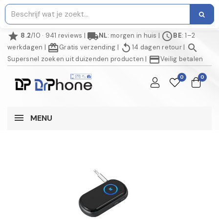
star
local_shipping
schedule
8.2
/10 · 941 reviews
|
NL
: morgen in huis
|
BE
: 1–2
redeem
replay
search
werkdagen
|
Gratis verzending
|
14 dagen retour
|
credit_card
Supersnel zoeken uit duizenden producten
|
Veilig betalen
0
0
MENU
AANBIEDING!