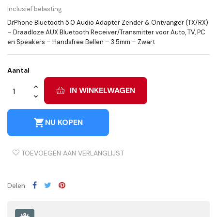
Inclusief belasting
DrPhone Bluetooth 5.0 Audio Adapter Zender & Ontvanger (TX/RX)
– Draadloze AUX Bluetooth Receiver/Transmitter voor Auto, TV, PC
en Speakers – Handsfree Bellen – 3.5mm – Zwart
Aantal
IN WINKELWAGEN
shopping_cart
NU KOPEN
TOEVOEGEN AAN VERLANGLIJST
Delen