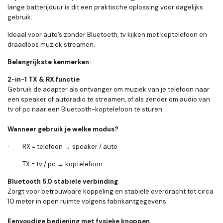
lange batterijduur is dit een praktische oplossing voor dagelijks
gebruik.
Ideaal voor auto’s zonder Bluetooth, tv kijken met koptelefoon en
draadloos muziek streamen.
Belangrijkste kenmerken:
2-in-1 TX & RX functie
Gebruik de adapter als ontvanger om muziek van je telefoon naar
een speaker of autoradio te streamen, of als zender om audio van
tv of pc naar een Bluetooth-koptelefoon te sturen.
Wanneer gebruik je welke modus?
· RX = telefoon → speaker / auto
· TX = tv / pc → koptelefoon
Bluetooth 5.0 stabiele verbinding
Zorgt voor betrouwbare koppeling en stabiele overdracht tot circa
10 meter in open ruimte volgens fabrikantgegevens.
Eenvoudige bediening met fysieke knoppen