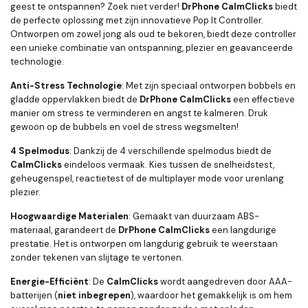
geest te ontspannen? Zoek niet verder!
DrPhone CalmClicks
biedt
de perfecte oplossing met zijn innovatieve Pop It Controller.
Ontworpen om zowel jong als oud te bekoren, biedt deze controller
een unieke combinatie van ontspanning, plezier en geavanceerde
technologie.
Anti-Stress Technologie
: Met zijn speciaal ontworpen bobbels en
gladde oppervlakken biedt de
DrPhone CalmClicks
een effectieve
manier om stress te verminderen en angst te kalmeren. Druk
gewoon op de bubbels en voel de stress wegsmelten!
4 Spelmodus
: Dankzij de 4 verschillende spelmodus biedt de
CalmClicks
eindeloos vermaak. Kies tussen de snelheidstest,
geheugenspel, reactietest of de multiplayer mode voor urenlang
plezier.
Hoogwaardige Materialen
: Gemaakt van duurzaam ABS-
materiaal, garandeert de
DrPhone
CalmClicks
een langdurige
prestatie. Het is ontworpen om langdurig gebruik te weerstaan
zonder tekenen van slijtage te vertonen.
Energie-Efficiënt
: De
CalmClicks
wordt aangedreven door AAA-
batterijen (
niet inbegrepen
), waardoor het gemakkelijk is om hem