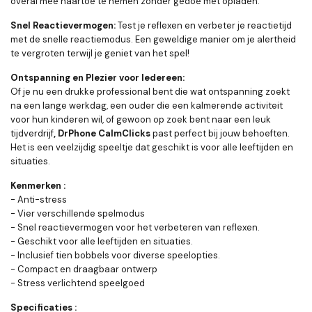
overal mee naartoe te nemen zonder gedoe met opladen.
Snel Reactievermogen:
Test je reflexen en verbeter je reactietijd
met de snelle reactiemodus. Een geweldige manier om je alertheid
te vergroten terwijl je geniet van het spel!
Ontspanning en Plezier voor Iedereen:
Of je nu een drukke professional bent die wat ontspanning zoekt
na een lange werkdag, een ouder die een kalmerende activiteit
voor hun kinderen wil, of gewoon op zoek bent naar een leuk
tijdverdrijf
, DrPhone CalmClicks
past perfect bij jouw behoeften.
Het is een veelzijdig speeltje dat geschikt is voor alle leeftijden en
situaties.
Kenmerken :
- Anti-stress
- Vier verschillende spelmodus
- Snel reactievermogen voor het verbeteren van reflexen.
- Geschikt voor alle leeftijden en situaties.
- Inclusief tien bobbels voor diverse speelopties.
- Compact en draagbaar ontwerp
- Stress verlichtend speelgoed
Specificaties :