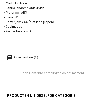
- Merk : DrPhone
- Fabrieksnaam : QuickPush
-
Materiaal: ABS
-
Kleur: Wit
-
Batterijen: AAA (niet inbegrepen)
-
Spelmodus: 4
-
Aantal bobbels: 10
Commentaar (0)
Geen klantenbeoordelingen op het moment.
PRODUCTEN UIT DEZELFDE CATEGORIE