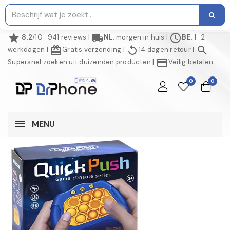
star
local_shipping
schedule
8.2
/10 · 941 reviews
|
NL
: morgen in huis
|
BE
: 1–2
redeem
replay
search
werkdagen
|
Gratis verzending
|
14 dagen retour
|
credit_card
Supersnel zoeken uit duizenden producten
|
Veilig betalen
0
0
MENU