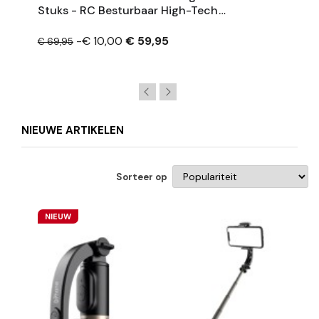
Stuks - RC Besturbaar High-Tech
Bouwstenen Kit + Motor + Controller -
Groen
-€ 10,00
€ 59,95
€ 69,95
NIEUWE ARTIKELEN
Sorteer op
NIEUW