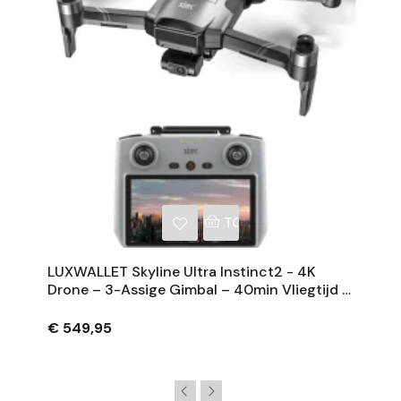
NKELWAGEN
TOEVOEGEN AAN WINKE
LUXWALLET Skyline Ultra Instinct2 - 4K
Drone – 3-Assige Gimbal – 40min Vliegtijd –
6km Range – GPS - Computerscherm
€ 549,95