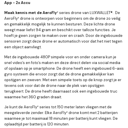
App - 2x Accu
Maak kennis met de AeroFly
²
series drone van LUXWALLET®.
De
AeroFly² drone is ontworpen voor beginners om de drone zo veilig
en gemakkelijk mogelijk te kunnen besturen. Deze lichte drone
weegt maar liefst 94 gram en beschikt over talloze functies. Je
hoeft je geen zorgen te maken over en crash. Door de ingebouwde
sensoren zorgt deze drone er automatisch voor dat het niet tegen
een object aanvliegt.
Met de ingebouwde 480P simpele voor en onder camera kun je
snel video’s en foto’s maken en deze direct delen via social media
of opslaan op je smartphone. De drone heeft een ingebouwd 6-axis
gyro systeem die ervoor zorgt dat de drone gemakkelijker kan
opstijgen en zweven. Met een simpele toets op de knop zorgt je er
tevens ook voor dat de drone naar de plek van opstijgen
terugkeert. De drone heeft daarnaast ook een ingebouwde truc
waarmee het 360 graden draait.
Je kunt de AeroFly²
series tot 150 meter laten vliegen met de
meegeleverde zender. Elke AeroFly² drone komt met 2 batterijen
waarmee je tot maximaal 18 minuten per batterij kunt vliegen. De
oplaadtijd per batterij is 120 minuten.