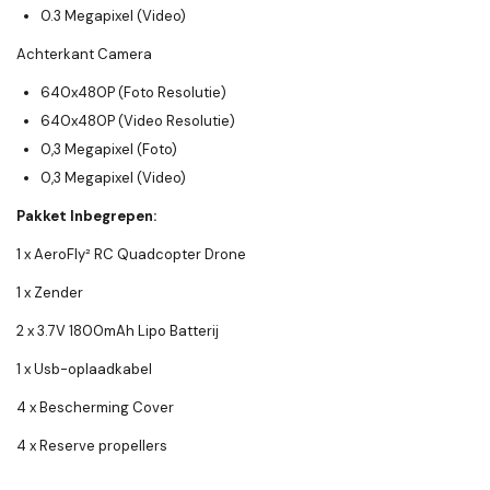
0.3 Megapixel (Video)
Achterkant Camera
640x480P (Foto Resolutie)
640x480P (Video Resolutie)
0,3 Megapixel (Foto)
0,3 Megapixel (Video)
Pakket Inbegrepen:
1 x AeroFly
²
RC Quadcopter Drone
1 x Zender
2 x 3.7V 1800mAh Lipo Batterij
1 x Usb-oplaadkabel
4 x Bescherming Cover
4 x Reserve propellers