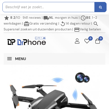
star
local_shipping
schedule
8.2
/10 · 941 reviews
|
NL
: morgen in huis
|
BE
: 1–2
redeem
replay
search
werkdagen
|
Gratis verzending
|
14 dagen retour
|
credit_card
Supersnel zoeken uit duizenden producten
|
Veilig betalen
0
0
MENU
NIET OP VOORRAAD