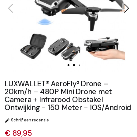
LUXWALLET® AeroFly² Drone –
20km/h – 480P Mini Drone met
Camera + Infrarood Obstakel
Ontwijking - 150 Meter - IOS/Android
Schrijf een recensie

€ 89,95