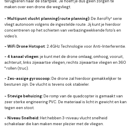
terugkeren naar de startplek. Je hoeft je dus geen zorgen te
maken over een drone die wegvliegt.
- Multipunt vlucht planning(route planning
):
De AeroFly² serie
vliegt autonoom volgens de ingestelde route. Jij kunt je hierdoor
concentreren op het schieten van verbazingwekkende foto’s en
video’s.
- WiFi Drone Hotspot
: 2.4GHz Technologie voor Anti-Interferentie.
- 4 kanaal vliegen:
je kunt met de drone omlaag, omhoog, vooruit,
achteruit, links zijwaartse vliegen, rechts zijwaartse vliegen en 360
° rollen (truc).
- Zes-assige gyroscoop:
De drone zal hierdoor gemakkelijker te
besturen zijn. De vlucht is tevens ook stabieler.
- Stevige behuizing:
De romp van de quadcopter
is gemaakt van
zeer sterke engineering PVC. De materiaal is licht in gewicht en kan
tegen een stoot.
- Niveau Snelheid:
Het hebben 3-niveau vlucht snelheid
schakelaar die kan maken meer plezier met de vliegen.