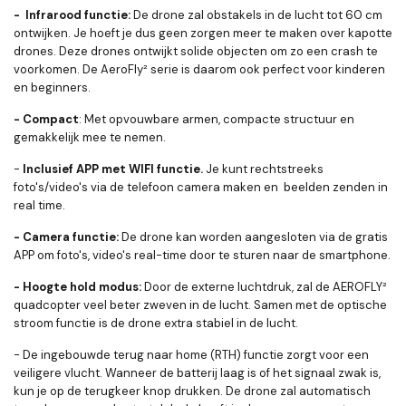
- Infrarood functie:
De drone zal obstakels in de lucht tot 60 cm
ontwijken. Je hoeft je dus geen zorgen meer te maken over kapotte
drones. Deze drones ontwijkt solide objecten om zo een crash te
voorkomen. De AeroFly² serie is daarom ook perfect voor kinderen
en beginners.
- Compact
: Met opvouwbare armen, compacte structuur en
gemakkelijk mee te nemen.
-
Inclusief APP met WIFI functie.
Je kunt rechtstreeks
foto's/video's via de telefoon camera maken en beelden zenden in
real time.
- Camera functie:
De drone kan worden aangesloten via de gratis
APP om foto's, video's real-time door te sturen naar de smartphone.
- Hoogte hold modus:
Door de externe luchtdruk, zal de AEROFLY²
quadcopter veel beter zweven in de lucht. Samen met de optische
stroom functie is de drone extra stabiel in de lucht.
-
De ingebouwde terug naar home (RTH)
functie zorgt voor een
veiligere vlucht. Wanneer de batterij laag is of het signaal zwak is,
kun je op de terugkeer knop drukken. De drone zal automatisch