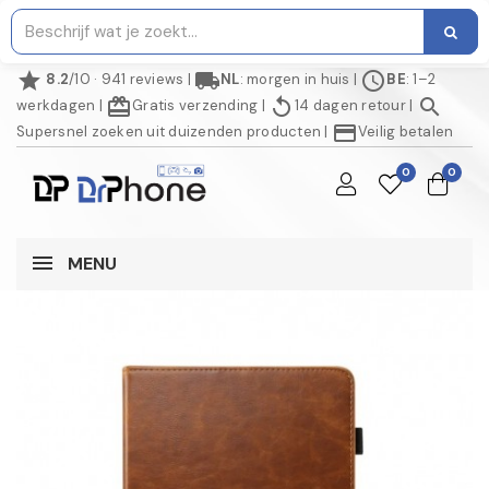
star
local_shipping
schedule
8.2
/10 · 941 reviews
|
NL
: morgen in huis
|
BE
: 1–2
redeem
replay
search
werkdagen
|
Gratis verzending
|
14 dagen retour
|
credit_card
Supersnel zoeken uit duizenden producten
|
Veilig betalen
0
0
MENU
NIET OP VOORRAAD