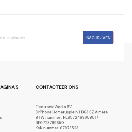
INSCHRIJVEN
AGINA'S
CONTACTEER ONS
ElectronicWorks BV
DrPhone Homerusplein 1 1363 SZ Almere
rs
BTW nummer : NL857248960B01 /
BE0723789650
KvK nummer: 67973523