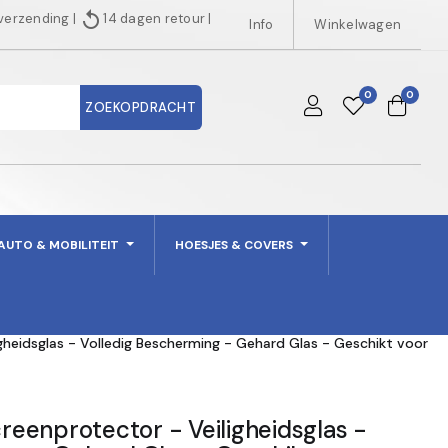
replay
 verzending
|
14 dagen retour
|
Info
Winkelwagen
0
0
ZOEKOPDRACHT
AUTO & MOBILITEIT
HOESJES & COVERS
heidsglas - Volledig Bescherming - Gehard Glas - Geschikt voor
eenprotector - Veiligheidsglas -