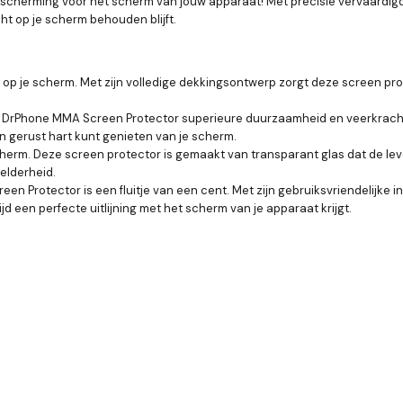
scherming voor het scherm van jouw apparaat! Met precisie vervaardig
ht op je scherm behouden blijft.
op je scherm. Met zijn volledige dekkingsontwerp zorgt deze screen pro
 DrPhone MMA Screen Protector superieure duurzaamheid en veerkracht.
n gerust hart kunt genieten van je scherm.
herm. Deze screen protector is gemaakt van transparant glas dat de lev
elderheid.
Protector is een fluitje van een cent. Met zijn gebruiksvriendelijke in
jd een perfecte uitlijning met het scherm van je apparaat krijgt.