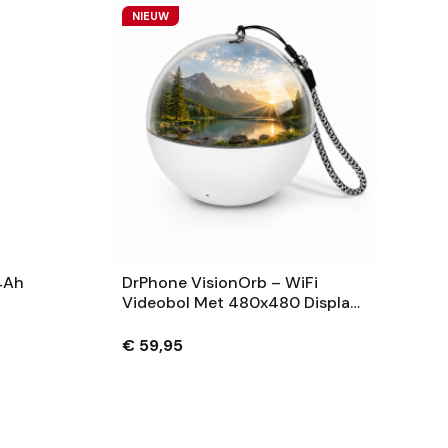
NIEUW
4Ah
DrPhone VisionOrb – WiFi
Videobol Met 480x480 Display
– Foto, Video En Audio – 100MB
– USB-C – Wit
€ 59,95