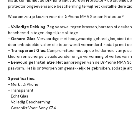
Maak kennis met de DrPhone MMA Screen Protector - de ultieme be
protector ongeëvenaarde bescherming terwijl het kristalheldere zic
Waarom zou je kiezen voor de DrPhone MMA Screen Protector?
- Volledige Dekking:
Zeg vaarwel tegen krassen, barsten of deuken 
beschermd is tegen dagelijkse slijtage.
- Gehard Glas:
Vervaardigd met hoogwaardig gehard glas, biedt de
door onbedoelde vallen of stoten wordt verminderd, zodat je met ee
- Transparant Glas:
Compromitteer niet op de helderheid van je sc
kleuren en scherpe visuals zonder enige vervorming of verlies van h
- Eenvoudige Installatie:
Het aanbrengen van de DrPhone MMA Screen 
pasvorm. Het is ontworpen om gemakkelijk te gebruiken, zodat je alti
Specificaties:
- Merk : DrPhone
- Transparant
- Echt Glas
- Volledig Bescherming
- Geschikt Voor: Sony XZ4