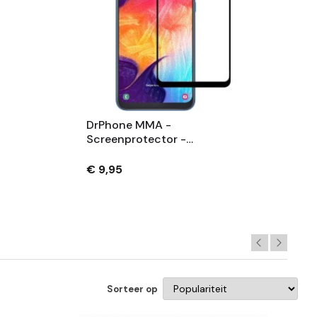
DrPhone MMA -
Screenprotector -
Veiligheidsglas - Volledig
s -
Bescherming - Gehard Glas -
€ 9,95
lus
Geschikt Voor Galaxy A50
Sorteer op