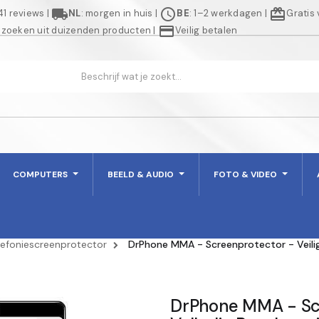
local_shipping
schedule
redeem
941 reviews
|
NL
: morgen in huis
|
BE
: 1–2 werkdagen
|
Gratis
credit_card
 zoeken uit duizenden producten
|
Veilig betalen
COMPUTERS
BEELD & AUDIO
FOTO & VIDEO
lefoniescreenprotector
DrPhone MMA - Screenprotector - Veilig
DrPhone MMA - Scr