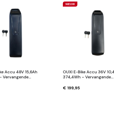
NIEUW
ke Accu 48V 15,6Ah
OUXI E-Bike Accu 36V 10,
– Vervangende
374,4Wh – Vervangende
 Met Slot En 2
Fietsaccu Met Slot En 2
– Zwart
Sleutels – Zwart
€ 199,95