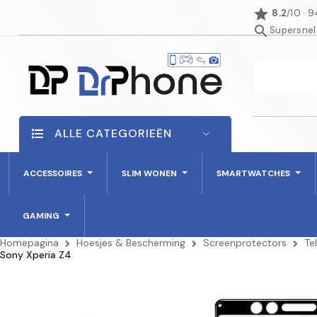
star
8.2
/10 · 
search
Supersnel
ALLE CATEGORIEËN
ACCESSOIRES
SLIM WONEN
SMARTWATCHES
GAMING
Homepagina
Hoesjes & Bescherming
Screenprotectors
Te
Sony Xperia Z4