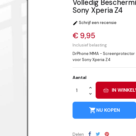
Volledig Beschermi
Sony Xperia Z4
Schrijf een recensie

€ 9,95
Inclusief belasting
DrPhone MMA - Screenprotector - 
voor Sony Xperia Z4
Aantal
IN WINKE
shopping_cart
NU KOPEN
Delen