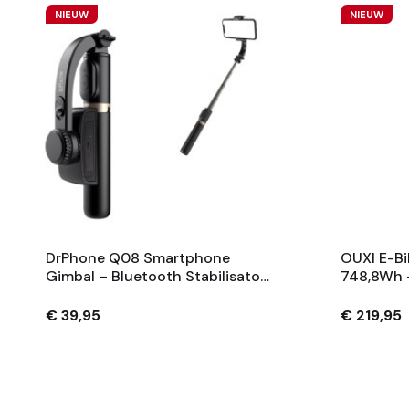
NIEUW
NIEUW
DrPhone Q08 Smartphone
OUXI E-Bi
Gimbal – Bluetooth Stabilisator
748,8Wh 
Met Tripod En 360° Rotatie -
Fietsaccu
Zwart
Sleutels 
€ 39,95
€ 219,95