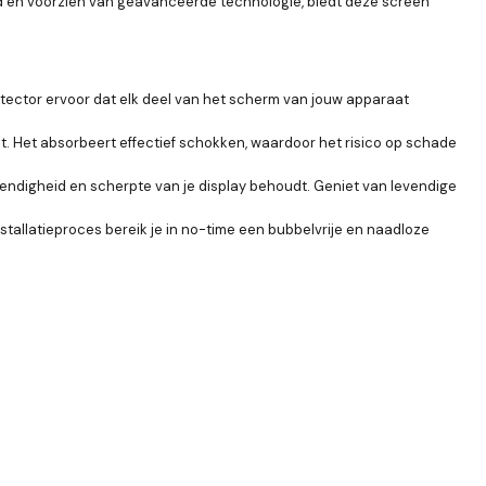
d en voorzien van geavanceerde technologie, biedt deze screen
tector ervoor dat elk deel van het scherm van jouw apparaat
 Het absorbeert effectief schokken, waardoor het risico op schade
endigheid en scherpte van je display behoudt. Geniet van levendige
stallatieproces bereik je in no-time een bubbelvrije en naadloze