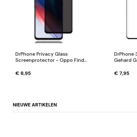
DrPhone Privacy Glass
DrPhone 3
Screenprotector - Oppo Find
Gehard G
X2 - Anti-Spy, 9H Gehard Glas,
Voor LG 
0.3mm
Krasbeste
€ 8,95
€ 7,95
Schermde
NIEUWE ARTIKELEN