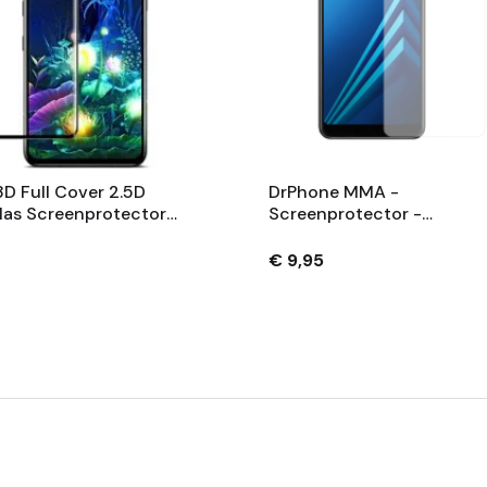
D Full Cover 2.5D
DrPhone MMA -
las Screenprotector
Screenprotector -
V40/V40 ThinQ –
Veiligheidsglas - Volledig
ndig - Volledig
Bescherming - Gehard Gla
€ 9,95
kkend 9H
Geschikt Voor Galaxy A8 P