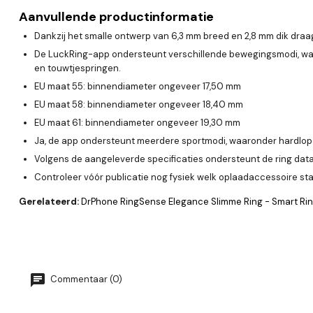
Aanvullende productinformatie
Dankzij het smalle ontwerp van 6,3 mm breed en 2,8 mm dik draag j
De LuckRing-app ondersteunt verschillende bewegingsmodi, waaro
en touwtjespringen.
EU maat 55: binnendiameter ongeveer 17,50 mm
EU maat 58: binnendiameter ongeveer 18,40 mm
EU maat 61: binnendiameter ongeveer 19,30 mm
Ja, de app ondersteunt meerdere sportmodi, waaronder hardlope
Volgens de aangeleverde specificaties ondersteunt de ring dat
Controleer vóór publicatie nog fysiek welk oplaadaccessoire s
Gerelateerd:
DrPhone RingSense Elegance Slimme Ring - Smart Ring 
Commentaar (0)