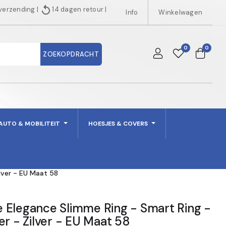
replay
 verzending
|
14 dagen retour
|
Info
Winkelwagen
0
0
ZOEKOPDRACHT
AUTO & MOBILITEIT
HOESJES & COVERS
lver - EU Maat 58
 Elegance Slimme Ring - Smart Ring -
er - Zilver - EU Maat 58