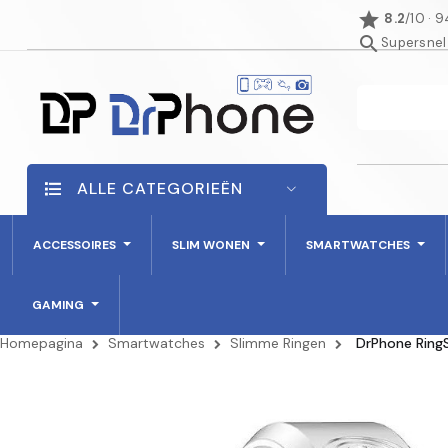
star
8.2
/10 · 
search
Supersnel
ALLE CATEGORIEËN
ACCESSOIRES
SLIM WONEN
SMARTWATCHES
GAMING
Homepagina
Smartwatches
Slimme Ringen
DrPhone RingS