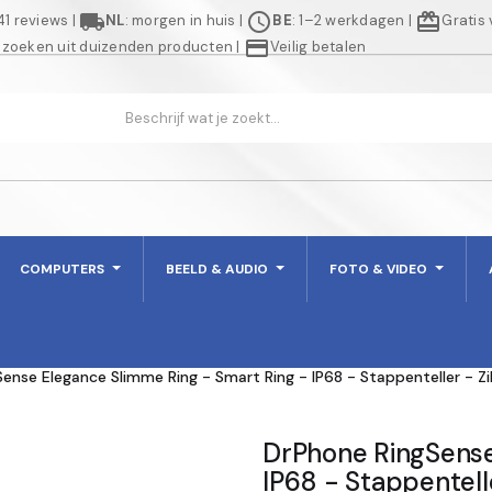
local_shipping
schedule
redeem
941 reviews
|
NL
: morgen in huis
|
BE
: 1–2 werkdagen
|
Gratis
credit_card
 zoeken uit duizenden producten
|
Veilig betalen
COMPUTERS
BEELD & AUDIO
FOTO & VIDEO
ense Elegance Slimme Ring - Smart Ring - IP68 - Stappenteller - Zi
DrPhone RingSense
IP68 - Stappentell