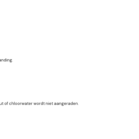
anding.
zout of chloorwater wordt niet aangeraden.