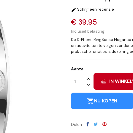
Schrijf een recensie

€ 39,95
Inclusief belasting
De DrPhone RingSense Elegance is e
en activiteiten te volgen zonder
praktische functies is deze ring p
Aantal
IN WINKE
shopping_cart
NU KOPEN
Delen