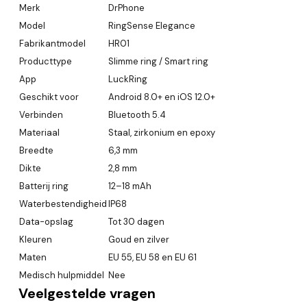
Merk
DrPhone
Model
RingSense Elegance
Fabrikantmodel
HR01
Producttype
Slimme ring / Smart ring
App
LuckRing
Geschikt voor
Android 8.0+ en iOS 12.0+
Verbinden
Bluetooth 5.4
Materiaal
Staal, zirkonium en epoxy
Breedte
6,3 mm
Dikte
2,8 mm
Batterij ring
12–18 mAh
Waterbestendigheid
IP68
Data-opslag
Tot 30 dagen
Kleuren
Goud en zilver
Maten
EU 55, EU 58 en EU 61
Medisch hulpmiddel
Nee
Veelgestelde vragen