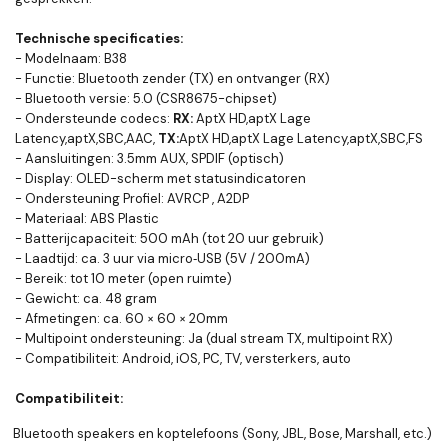
Technische specificaties:
-
Modelnaam: B38
- Functie: Bluetooth zender (TX) en ontvanger (RX)
- Bluetooth versie: 5.0 (CSR8675-chipset)
- Ondersteunde codecs:
RX:
AptX HD,aptX Lage
Latency,aptX,SBC,AAC,
TX:
AptX HD,aptX Lage Latency,aptX,SBC,FS
- Aansluitingen: 3.5mm AUX, SPDIF (optisch)
- Display: OLED-scherm met statusindicatoren
- Ondersteuning Profiel:
AVRCP , A2DP
- Materiaal: ABS Plastic
- Batterijcapaciteit: 500 mAh (tot 20 uur gebruik)
- Laadtijd: ca. 3 uur via micro‑USB (5V / 200mA)
- Bereik: tot 10 meter (open ruimte)
- Gewicht: ca. 48 gram
- Afmetingen: ca. 60 × 60 × 20mm
- Multipoint ondersteuning: Ja (dual stream TX, multipoint RX)
- Compatibiliteit: Android, iOS, PC, TV, versterkers, auto
Compatibiliteit:
Bluetooth speakers en koptelefoons (Sony, JBL, Bose, Marshall, etc.)