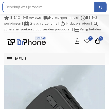
star
local_shipping
schedule
8.2
/10 · 941 reviews
|
NL
: morgen in huis
|
BE
: 1–2
redeem
replay
search
werkdagen
|
Gratis verzending
|
14 dagen retour
|
credit_card
Supersnel zoeken uit duizenden producten
|
Veilig betalen
0
0
MENU
NIET OP VOORRAAD