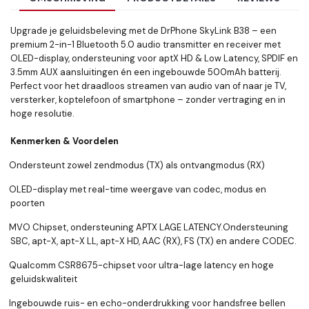
Upgrade je geluidsbeleving met de DrPhone SkyLink B38 – een
premium 2-in-1 Bluetooth 5.0 audio transmitter en receiver met
OLED-display, ondersteuning voor aptX HD & Low Latency, SPDIF en
3.5mm AUX aansluitingen én een ingebouwde 500mAh batterij.
Perfect voor het draadloos streamen van audio van of naar je TV,
versterker, koptelefoon of smartphone – zonder vertraging en in
hoge resolutie.
Kenmerken & Voordelen
Ondersteunt zowel zendmodus (TX) als ontvangmodus (RX)
OLED-display met real-time weergave van codec, modus en
poorten
MVO Chipset, ondersteuning APTX LAGE LATENCY.Ondersteuning
SBC, apt-X, apt-X LL, apt-X HD, AAC (RX), FS (TX) en andere CODEC.
Qualcomm CSR8675-chipset voor ultra-lage latency en hoge
geluidskwaliteit
Ingebouwde ruis- en echo-onderdrukking voor handsfree bellen