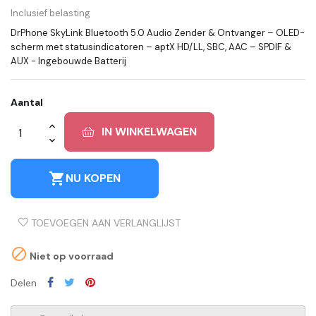
Inclusief belasting
DrPhone SkyLink Bluetooth 5.0 Audio Zender & Ontvanger – OLED-
scherm met statusindicatoren – aptX HD/LL, SBC, AAC – SPDIF &
AUX - Ingebouwde Batterij
Aantal
IN WINKELWAGEN
shopping_cart
NU KOPEN
TOEVOEGEN AAN VERLANGLIJST

Niet op voorraad
Delen