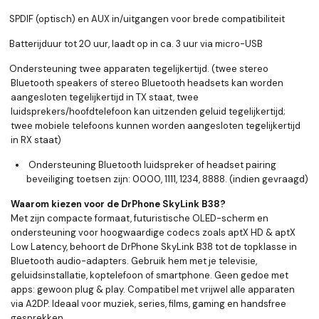
SPDIF (optisch) en AUX in/uitgangen voor brede compatibiliteit
Batterijduur tot 20 uur, laadt op in ca. 3 uur via micro-USB
Ondersteuning twee apparaten tegelijkertijd. (twee stereo
Bluetooth speakers of stereo Bluetooth headsets kan worden
aangesloten tegelijkertijd in TX staat, twee
luidsprekers/hoofdtelefoon kan uitzenden geluid tegelijkertijd;
twee mobiele telefoons kunnen worden aangesloten tegelijkertijd
in RX staat)
Ondersteuning Bluetooth luidspreker of headset pairing
beveiliging toetsen zijn: 0000, 1111, 1234, 8888. (indien gevraagd)
Waarom kiezen voor de DrPhone SkyLink B38?
Met zijn compacte formaat, futuristische OLED-scherm en
ondersteuning voor hoogwaardige codecs zoals aptX HD & aptX
Low Latency, behoort de DrPhone SkyLink B38 tot de topklasse in
Bluetooth audio-adapters. Gebruik hem met je televisie,
geluidsinstallatie, koptelefoon of smartphone. Geen gedoe met
apps: gewoon plug & play. Compatibel met vrijwel alle apparaten
via A2DP. Ideaal voor muziek, series, films, gaming en handsfree
gesprekken.